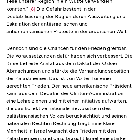
Teile unserer Region in ein Wüste verwandeln
könnten."
Zur
[8]
Die Gefahr besteht in der
Destabilisierung der Region durch Ausweitung und
Auflösung
Eskalation der antiisraelischen und
der
antiamerikanischen Proteste in der arabischen Welt.
Fußnote
Dennoch sind die Chancen für den Frieden greifbar.
Die Voraussetzungen dafür haben sich verbessert. Die
Krise befreite Arafat aus dem Diktat der Osloer
Abmachungen und stärkte die Verhandlungsposition
der Palästinenser. Das ist von Vorteil für einen
gerechten Frieden. Der neue amerikanische Präsident
kann aus dem Debakel der Clinton-Administration
eine Lehre ziehen und mit einer Initiative aufwarten,
die das kollektive nationale Bewusstsein des
palästinensischen Volkes berücksichtigt und seinen
nationalen Rechten Rechnung trägt. Eine klare
Mehrheit in Israel wünscht den Frieden mit den
Palästinensern, und dazu braucht Israel eine starke