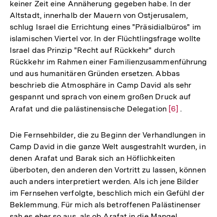
keiner Zeit eine Annäherung gegeben habe. In der
Fußnote
Altstadt, innerhalb der Mauern von Ostjerusalem,
schlug Israel die Errichtung eines "Präsidialbüros" im
islamischen Viertel vor. In der Flüchtlingsfrage wollte
Israel das Prinzip "Recht auf Rückkehr" durch
Rückkehr im Rahmen einer Familienzusammenführung
und aus humanitären Gründen ersetzen. Abbas
beschrieb die Atmosphäre in Camp David als sehr
gespannt und sprach von einem großen Druck auf
Arafat und die palästinensische Delegation
Zur
[6]
.
Auflösung
der
Die Fernsehbilder, die zu Beginn der Verhandlungen in
Fußnote
Camp David in die ganze Welt ausgestrahlt wurden, in
denen Arafat und Barak sich an Höflichkeiten
überboten, den anderen den Vortritt zu lassen, können
auch anders interpretiert werden. Als ich jene Bilder
im Fernsehen verfolgte, beschlich mich ein Gefühl der
Beklemmung. Für mich als betroffenen Palästinenser
sah es eher so aus, als ob Arafat in die Mangel