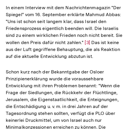
In einem Interview mit dem Nachrichtenmagazin "Der
Spiegel" vom 16. September erklärte Mahmud Abbas:
"Uns ist schon seit langem klar, dass Israel den
Friedensprozess eigentlich beenden will. Die Israelis
sind zu einem wirklichen Frieden noch nicht bereit. Sie
wollen den Preis dafür nicht zahlen."
Zur
[3]
Das ist keine
aus der Luft gegriffene Behauptung, die als Reaktion
Auflösung
auf die aktuelle Entwicklung abzutun ist.
der
Fußnote
Schon kurz nach der Bekanntgabe der Osloer
Prinzipienerklärung wurde die voraussehbare
Entwicklung mit ihren Problemen benannt: "Wenn die
Frage der Siedlungen, die Rückkehr der Flüchtlinge,
Jerusalem, die Eigenstaatlichkeit, die Enteignungen,
die Entschädigung u. v. m. in drei Jahren auf der
Tagesordnung stehen sollten, verfügt die PLO über
keinerlei Druckmittel, um von Israel auch nur
Minimalkonzessionen erreichen zu können. Die