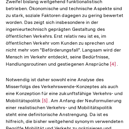
Zweifel bislang weitgehend funktionalistisch
betrieben. Ökonomische und technische Aspekte sind
zu stark, soziale Faktoren dagegen zu gering bewertet
worden. Das zeigt sich insbesondere in der
ingenieurtechnisch geprägten Gestaltung des
öffentlichen Verkehrs. Erst relativ neu ist es, im
öffentlichen Verkehr vom Kunden zu sprechen und
nicht mehr vom "Beförderungsfall". Langsam wird der
Mensch im Verkehr entdeckt, seine Bedürfnisse,
Handlungsroutinen und gestiegenen Ansprüche
Zur
[4]
.
Auflösu
der
Notwendig ist daher sowohl eine Analyse des
Fußnote
Misserfolgs des Verkehrswende-Konzeptes als auch
eine Konzeption für eine zukunftsfähige Verkehrs- und
Mobilitätspolitik
Zur
[5]
. Am Anfang der Neuformulierung
einer realistischen Verkehrs- und Mobilitätspolitik
Auflösung
steht eine definitorische Anstrengung. Da ist es
der
hilfreich, die bisher weitgehend synonym verwendeten
Fußnote
Begriffe Mobilität und Verkehr zu präzisieren und