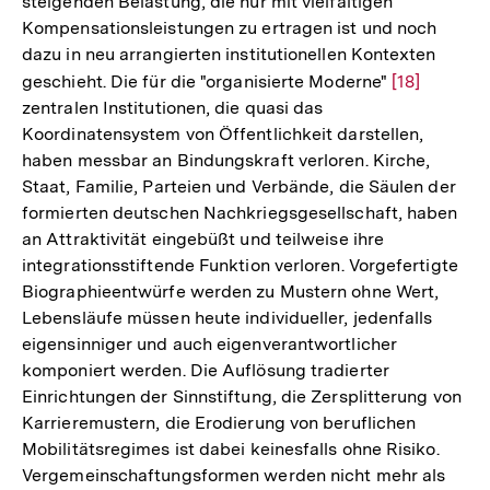
steigenden Belastung, die nur mit vielfältigen
Kompensationsleistungen zu ertragen ist und noch
dazu in neu arrangierten institutionellen Kontexten
geschieht. Die für die "organisierte Moderne"
Zur
[18]
zentralen Institutionen, die quasi das
Auflösung
Koordinatensystem von Öffentlichkeit darstellen,
der
haben messbar an Bindungskraft verloren. Kirche,
Fußnote
Staat, Familie, Parteien und Verbände, die Säulen der
formierten deutschen Nachkriegsgesellschaft, haben
an Attraktivität eingebüßt und teilweise ihre
integrationsstiftende Funktion verloren. Vorgefertigte
Biographieentwürfe werden zu Mustern ohne Wert,
Lebensläufe müssen heute individueller, jedenfalls
eigensinniger und auch eigenverantwortlicher
komponiert werden. Die Auflösung tradierter
Einrichtungen der Sinnstiftung, die Zersplitterung von
Karrieremustern, die Erodierung von beruflichen
Mobilitätsregimes ist dabei keinesfalls ohne Risiko.
Vergemeinschaftungsformen werden nicht mehr als