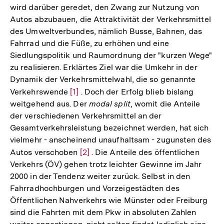
wird darüber geredet, den Zwang zur Nutzung von
Autos abzubauen, die Attraktivität der Verkehrsmittel
des Umweltverbundes, nämlich Busse, Bahnen, das
Fahrrad und die Füße, zu erhöhen und eine
Siedlungspolitik und Raumordnung der "kurzen Wege"
zu realisieren. Erklärtes Ziel war die Umkehr in der
Dynamik der Verkehrsmittelwahl, die so genannte
Verkehrswende
Zur
[1]
. Doch der Erfolg blieb bislang
weitgehend aus. Der
modal split
, womit die Anteile
Auflösung
der verschiedenen Verkehrsmittel an der
der
Gesamtverkehrsleistung bezeichnet werden, hat sich
Fußnote
vielmehr - anscheinend unaufhaltsam - zugunsten des
Autos verschoben
Zur
[2]
. Die Anteile des öffentlichen
Verkehrs (ÖV) gehen trotz leichter Gewinne im Jahr
Auflösung
2000 in der Tendenz weiter zurück. Selbst in den
der
Fahrradhochburgen und Vorzeigestädten des
Fußnote
Öffentlichen Nahverkehrs wie Münster oder Freiburg
sind die Fahrten mit dem Pkw in absoluten Zahlen