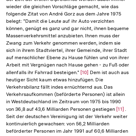
wieder die gleichen Vorschläge gemacht, wie das
folgende Zitat von André Gorz aus dem Jahre 1975
belegt: "Damit die Leute auf ihr Auto verzichten
können, genügt es ganz und gar nicht, ihnen bequeme
Massenverkehrsmittel anzubieten. Ihnen muss der
Zwang zum Verkehr genommen werden, indem sie
sich in ihrem Stadtviertel, ihrer Gemeinde, ihrer Stadt
auf menschlicher Ebene zu Hause fühlen und von ihrer
Arbeit mit Vergnügen nach Hause gehen - zu Fuß oder
allenfalls ihr Fahrrad besteigen."
Zur
[10]
Dem ist auch aus
heutiger Sicht kaum etwas hinzufügen. Die
Auflösung
Verkehrsbilanz fällt indes ernüchternd aus. Das
der
Verkehrsaufkommen (beförderte Personen) ist allein
Fußnote
in Westdeutschland im Zeitraum von 1975 bis 1990
von 36,8 auf 43,6 Milliarden Personen gestiegen
Zur
[11]
.
Seit der deutschen Vereinigung ist der Verkehr weiter
Auflösu
kontinuierlich gewachsen: von 56,2 Milliarden
der
beförderter Personen im Jahr 1991 auf 60,6 Milliarden
Fußnote