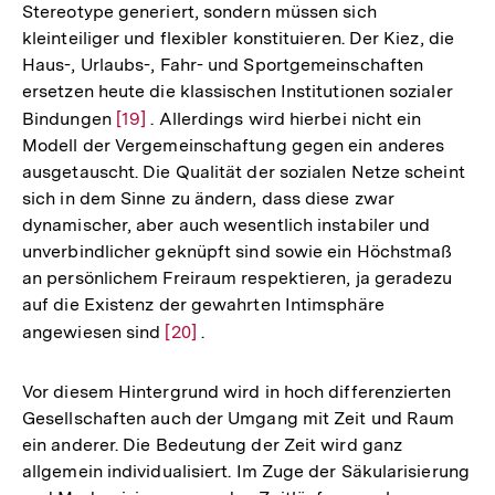
Stereotype generiert, sondern müssen sich
kleinteiliger und flexibler konstituieren. Der Kiez, die
Haus-, Urlaubs-, Fahr- und Sportgemeinschaften
ersetzen heute die klassischen Institutionen sozialer
Bindungen
Zur
[19]
. Allerdings wird hierbei nicht ein
Modell der Vergemeinschaftung gegen ein anderes
Auflösung
ausgetauscht. Die Qualität der sozialen Netze scheint
der
sich in dem Sinne zu ändern, dass diese zwar
Fußnote
dynamischer, aber auch wesentlich instabiler und
unverbindlicher geknüpft sind sowie ein Höchstmaß
an persönlichem Freiraum respektieren, ja geradezu
auf die Existenz der gewahrten Intimsphäre
angewiesen sind
Zur
[20]
.
Auflösung
der
Vor diesem Hintergrund wird in hoch differenzierten
Fußnote
Gesellschaften auch der Umgang mit Zeit und Raum
ein anderer. Die Bedeutung der Zeit wird ganz
allgemein individualisiert. Im Zuge der Säkularisierung
Zum
Seite