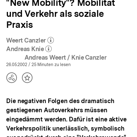
"New Mobility"? Mobilität
und Verkehr als soziale
Praxis
Weert Canzler
(Mehr zum Autor)
öffnen
Andreas Knie
(Mehr zum Autor)
öffnen
Andreas Weert / Knie Canzler
26.05.2002
/ 25 Minuten zu lesen
Teilen
Inhalt
Optionen
merken
anzeigen
Die negativen Folgen des dramatisch
gestiegenen Autoverkehrs müssen
eingedämmt werden. Dafür ist eine aktive
Verkehrspolitik unerlässlich, symbolisch