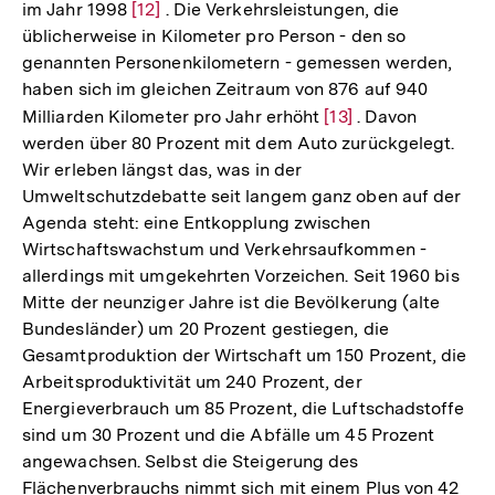
im Jahr 1998
Zur
[12]
. Die Verkehrsleistungen, die
üblicherweise in Kilometer pro Person - den so
Auflösung
genannten Personenkilometern - gemessen werden,
der
haben sich im gleichen Zeitraum von 876 auf 940
Fußnote
Milliarden Kilometer pro Jahr erhöht
Zur
[13]
. Davon
werden über 80 Prozent mit dem Auto zurückgelegt.
Auflösung
Wir erleben längst das, was in der
der
Umweltschutzdebatte seit langem ganz oben auf der
Fußnote
Agenda steht: eine Entkopplung zwischen
Wirtschaftswachstum und Verkehrsaufkommen -
allerdings mit umgekehrten Vorzeichen. Seit 1960 bis
Mitte der neunziger Jahre ist die Bevölkerung (alte
Bundesländer) um 20 Prozent gestiegen, die
Gesamtproduktion der Wirtschaft um 150 Prozent, die
Arbeitsproduktivität um 240 Prozent, der
Energieverbrauch um 85 Prozent, die Luftschadstoffe
sind um 30 Prozent und die Abfälle um 45 Prozent
angewachsen. Selbst die Steigerung des
Flächenverbrauchs nimmt sich mit einem Plus von 42