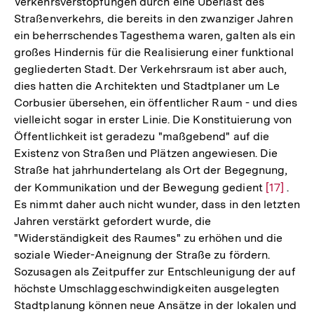
Verkehrsverstopfungen durch eine Überlast des
Straßenverkehrs, die bereits in den zwanziger Jahren
ein beherrschendes Tagesthema waren, galten als ein
großes Hindernis für die Realisierung einer funktional
gegliederten Stadt. Der Verkehrsraum ist aber auch,
dies hatten die Architekten und Stadtplaner um Le
Corbusier übersehen, ein öffentlicher Raum - und dies
vielleicht sogar in erster Linie. Die Konstituierung von
Öffentlichkeit ist geradezu "maßgebend" auf die
Existenz von Straßen und Plätzen angewiesen. Die
Straße hat jahrhundertelang als Ort der Begegnung,
der Kommunikation und der Bewegung gedient
Zur
[17]
.
Es nimmt daher auch nicht wunder, dass in den letzten
Auflösun
Jahren verstärkt gefordert wurde, die
der
"Widerständigkeit des Raumes" zu erhöhen und die
Fußnote
soziale Wieder-Aneignung der Straße zu fördern.
Sozusagen als Zeitpuffer zur Entschleunigung der auf
höchste Umschlaggeschwindigkeiten ausgelegten
Stadtplanung können neue Ansätze in der lokalen und