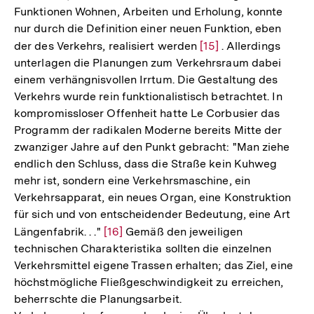
Funktionen Wohnen, Arbeiten und Erholung, konnte
nur durch die Definition einer neuen Funktion, eben
der des Verkehrs, realisiert werden
Zur
[15]
. Allerdings
unterlagen die Planungen zum Verkehrsraum dabei
Auflösung
einem verhängnisvollen Irrtum. Die Gestaltung des
der
Verkehrs wurde rein funktionalistisch betrachtet. In
Fußnote
kompromissloser Offenheit hatte Le Corbusier das
Programm der radikalen Moderne bereits Mitte der
zwanziger Jahre auf den Punkt gebracht: "Man ziehe
endlich den Schluss, dass die Straße kein Kuhweg
mehr ist, sondern eine Verkehrsmaschine, ein
Verkehrsapparat, ein neues Organ, eine Konstruktion
für sich und von entscheidender Bedeutung, eine Art
Längenfabrik. . ."
Zur
[16]
Gemäß den jeweiligen
technischen Charakteristika sollten die einzelnen
Auflösung
Verkehrsmittel eigene Trassen erhalten; das Ziel, eine
der
höchstmögliche Fließgeschwindigkeit zu erreichen,
Fußnote
beherrschte die Planungsarbeit.