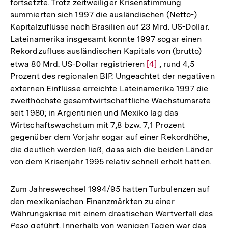
fortsetzte. Trotz zeitweiliger Krisenstimmung
summierten sich 1997 die ausländischen (Netto-)
Kapitalzuflüsse nach Brasilien auf 23 Mrd. US-Dollar.
Lateinamerika insgesamt konnte 1997 sogar einen
Rekordzufluss ausländischen Kapitals von (brutto)
etwa 80 Mrd. US-Dollar registrieren
Zur
[4]
, rund 4,5
Prozent des regionalen BIP. Ungeachtet der negativen
Auflösung
externen Einflüsse erreichte Lateinamerika 1997 die
der
zweithöchste gesamtwirtschaftliche Wachstumsrate
Fußnote
seit 1980; in Argentinien und Mexiko lag das
Wirtschaftswachstum mit 7,8 bzw. 7,1 Prozent
gegenüber dem Vorjahr sogar auf einer Rekordhöhe,
die deutlich werden ließ, dass sich die beiden Länder
von dem Krisenjahr 1995 relativ schnell erholt hatten.
Zum Jahreswechsel 1994/95 hatten Turbulenzen auf
den mexikanischen Finanzmärkten zu einer
Währungskrise mit einem drastischen Wertverfall des
Peso
geführt. Innerhalb von wenigen Tagen war das