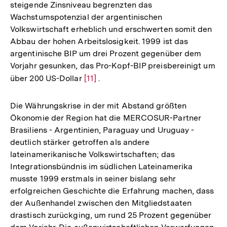
steigende Zinsniveau begrenzten das
Wachstumspotenzial der argentinischen
Volkswirtschaft erheblich und erschwerten somit den
Abbau der hohen Arbeitslosigkeit. 1999 ist das
argentinische BIP um drei Prozent gegenüber dem
Vorjahr gesunken, das Pro-Kopf-BIP preisbereinigt um
über 200 US-Dollar
Zur
[11]
.
Auflösung
der
Die Währungskrise in der mit Abstand größten
Fußnote
Ökonomie der Region hat die MERCOSUR-Partner
Brasiliens - Argentinien, Paraguay und Uruguay -
deutlich stärker getroffen als andere
lateinamerikanische Volkswirtschaften; das
Integrationsbündnis im südlichen Lateinamerika
musste 1999 erstmals in seiner bislang sehr
erfolgreichen Geschichte die Erfahrung machen, dass
der Außenhandel zwischen den Mitgliedstaaten
drastisch zurückging, um rund 25 Prozent gegenüber