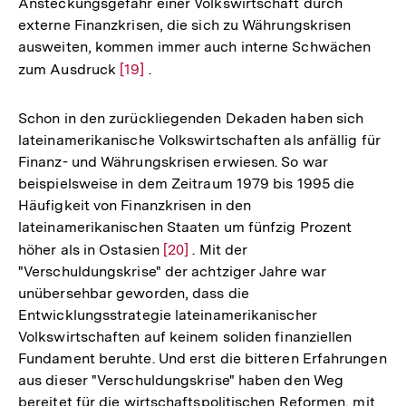
Ansteckungsgefahr einer Volkswirtschaft durch
externe Finanzkrisen, die sich zu Währungskrisen
ausweiten, kommen immer auch interne Schwächen
zum Ausdruck
Zur
[19]
.
Auflösung
der
Schon in den zurückliegenden Dekaden haben sich
Fußnote
lateinamerikanische Volkswirtschaften als anfällig für
Finanz- und Währungskrisen erwiesen. So war
beispielsweise in dem Zeitraum 1979 bis 1995 die
Häufigkeit von Finanzkrisen in den
lateinamerikanischen Staaten um fünfzig Prozent
höher als in Ostasien
Zur
[20]
. Mit der
"Verschuldungskrise" der achtziger Jahre war
Auflösung
unübersehbar geworden, dass die
der
Entwicklungsstrategie lateinamerikanischer
Fußnote
Volkswirtschaften auf keinem soliden finanziellen
Fundament beruhte. Und erst die bitteren Erfahrungen
aus dieser "Verschuldungskrise" haben den Weg
Zum
bereitet für die wirtschaftspolitischen Reformen, mit
Seite