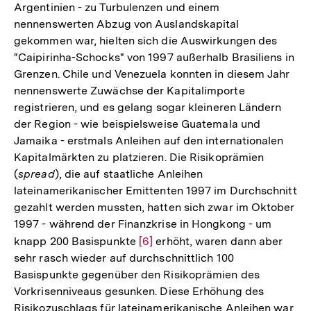
Argentinien - zu Turbulenzen und einem
nennenswerten Abzug von Auslandskapital
gekommen war, hielten sich die Auswirkungen des
"Caipirinha-Schocks" von 1997 außerhalb Brasiliens in
Grenzen. Chile und Venezuela konnten in diesem Jahr
nennenswerte Zuwächse der Kapitalimporte
registrieren, und es gelang sogar kleineren Ländern
der Region - wie beispielsweise Guatemala und
Jamaika - erstmals Anleihen auf den internationalen
Kapitalmärkten zu platzieren. Die Risikoprämien
(
spread
), die auf staatliche Anleihen
lateinamerikanischer Emittenten 1997 im Durchschnitt
gezahlt werden mussten, hatten sich zwar im Oktober
1997 - während der Finanzkrise in Hongkong - um
knapp 200 Basispunkte
Zur
[6]
erhöht, waren dann aber
sehr rasch wieder auf durchschnittlich 100
Auflösung
Basispunkte gegenüber den Risikoprämien des
der
Vorkrisenniveaus gesunken. Diese Erhöhung des
Fußnote
Risikozuschlags für lateinamerikanische Anleihen war