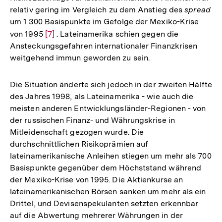
relativ gering im Vergleich zu dem Anstieg des
spread
um 1 300 Basispunkte im Gefolge der Mexiko-Krise
von 1995
Zur
[7]
. Lateinamerika schien gegen die
Ansteckungsgefahren internationaler Finanzkrisen
Auflösung
weitgehend immun geworden zu sein.
der
Fußnote
Die Situation änderte sich jedoch in der zweiten Hälfte
des Jahres 1998, als Lateinamerika - wie auch die
meisten anderen Entwicklungsländer-Regionen - von
der russischen Finanz- und Währungskrise in
Mitleidenschaft gezogen wurde. Die
durchschnittlichen Risikoprämien auf
lateinamerikanische Anleihen stiegen um mehr als 700
Basispunkte gegenüber dem Höchststand während
der Mexiko-Krise von 1995. Die Aktienkurse an
lateinamerikanischen Börsen sanken um mehr als ein
Drittel, und Devisenspekulanten setzten erkennbar
auf die Abwertung mehrerer Währungen in der