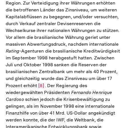
Region. Zur Verteidigung ihrer Währungen erhöhten
die betroffenen Länder das Zinsniveau, um weiteren
Kapitalabflüssen zu begegnen, und/oder versuchten,
durch Verkauf zentraler Devisenreserven die
Wechselkurse ihrer nationalen Währungen zu stützen.
Vor allem die brasilianische Währung geriet unter
massiven Abwertungsdruck, nachdem internationale
Rating
-Agenturen die brasilianische Kreditwürdigkeit
im September 1998 herabgestuft hatten. Zwischen
Juli und Oktober 1998 sanken die Reserven der
brasilianischen Zentralbank um mehr als 40 Prozent,
und gleichzeitig wurde das Zinsniveau um über 17
Prozent erhöht
Zur
[8]
. Der Regierung des
wiedergewählten Präsidenten
Fernando Henrique
Auflösung
Cardoso
schien jedoch die Krisenbewältigung zu
der
gelingen, als im November 1998 eine internationale
Fußnote
Finanzhilfe von über 41 Mrd. US-Dollar angekündigt
werden konnte, die der IWF, die Weltbank, die
Interamerikanische Entwicklungsbank sowie