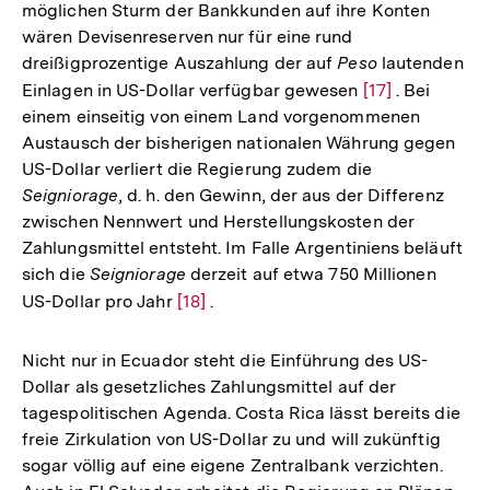
möglichen Sturm der Bankkunden auf ihre Konten
wären Devisenreserven nur für eine rund
dreißigprozentige Auszahlung der auf
Peso
lautenden
Einlagen in US-Dollar verfügbar gewesen
Zur
[17]
. Bei
einem einseitig von einem Land vorgenommenen
Auflösung
Austausch der bisherigen nationalen Währung gegen
der
US-Dollar verliert die Regierung zudem die
Fußnote
Seigniorage
, d. h. den Gewinn, der aus der Differenz
zwischen Nennwert und Herstellungskosten der
Zahlungsmittel entsteht. Im Falle Argentiniens beläuft
sich die
Seigniorage
derzeit auf etwa 750 Millionen
US-Dollar pro Jahr
Zur
[18]
.
Auflösung
der
Nicht nur in Ecuador steht die Einführung des US-
Fußnote
Dollar als gesetzliches Zahlungsmittel auf der
tagespolitischen Agenda. Costa Rica lässt bereits die
freie Zirkulation von US-Dollar zu und will zukünftig
sogar völlig auf eine eigene Zentralbank verzichten.