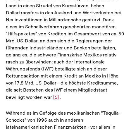
Land in einen Strudel von Kursstürzen, hohen
Dollartransfers in das Ausland und Wertverlusten bei
Neuinvestitionen in Milliardenhöhe gestürzt. Dank
eines im Schnellverfahren geschnürten monetären
"Hilfspaketes" von Krediten im Gesamtwert von ca. 50
Mrd. US-Dollar, an dem sich die Regierungen der
führenden Industrieländer und Banken beteiligten,
gelang es, die schwere Finanzkrise Mexikos relativ
rasch zu überwinden; auch der Internationale
Währungsfonds (IWF) beteiligte sich an dieser
Rettungsaktion mit einem Kredit an Mexiko in Höhe
von 17,8 Mrd. US-Dollar - die höchste Kreditsumme,
die seit Bestehen des IWF einem Mitgliedstaat
bewilligt worden war
Zur
[5]
.
Auflösung
der
Während es im Gefolge des mexikanischen "Tequila-
Fußnote
Schocks" von 1995 auch in anderen
lateinamerikanischen Finanzmärkten - vor allem in