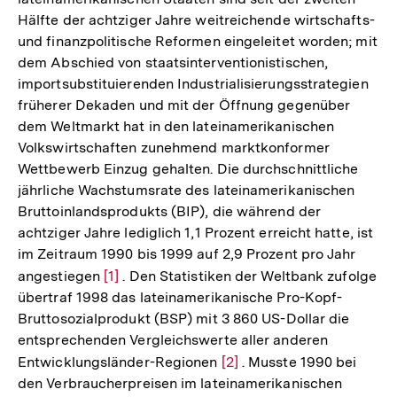
Hälfte der achtziger Jahre weitreichende wirtschafts-
und finanzpolitische Reformen eingeleitet worden; mit
dem Abschied von staatsinterventionistischen,
importsubstituierenden Industrialisierungsstrategien
früherer Dekaden und mit der Öffnung gegenüber
dem Weltmarkt hat in den lateinamerikanischen
Volkswirtschaften zunehmend marktkonformer
Wettbewerb Einzug gehalten. Die durchschnittliche
jährliche Wachstumsrate des lateinamerikanischen
Bruttoinlandsprodukts (BIP), die während der
achtziger Jahre lediglich 1,1 Prozent erreicht hatte, ist
im Zeitraum 1990 bis 1999 auf 2,9 Prozent pro Jahr
angestiegen
Zur
[1]
. Den Statistiken der Weltbank zufolge
übertraf 1998 das lateinamerikanische Pro-Kopf-
Auflösung
Bruttosozialprodukt (BSP) mit 3 860 US-Dollar die
der
entsprechenden Vergleichswerte aller anderen
Fußnote
Entwicklungsländer-Regionen
Zur
[2]
. Musste 1990 bei
den Verbraucherpreisen im lateinamerikanischen
Auflösung