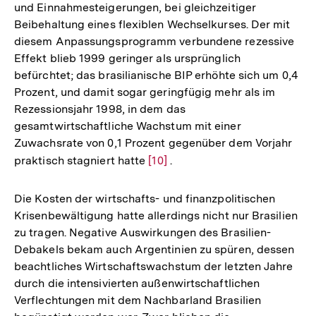
und Einnahmesteigerungen, bei gleichzeitiger
Beibehaltung eines flexiblen Wechselkurses. Der mit
diesem Anpassungsprogramm verbundene rezessive
Effekt blieb 1999 geringer als ursprünglich
befürchtet; das brasilianische BIP erhöhte sich um 0,4
Prozent, und damit sogar geringfügig mehr als im
Rezessionsjahr 1998, in dem das
gesamtwirtschaftliche Wachstum mit einer
Zuwachsrate von 0,1 Prozent gegenüber dem Vorjahr
praktisch stagniert hatte
Zur
[10]
.
Auflösung
der
Die Kosten der wirtschafts- und finanzpolitischen
Fußnote
Krisenbewältigung hatte allerdings nicht nur Brasilien
zu tragen. Negative Auswirkungen des Brasilien-
Debakels bekam auch Argentinien zu spüren, dessen
beachtliches Wirtschaftswachstum der letzten Jahre
durch die intensivierten außenwirtschaftlichen
Verflechtungen mit dem Nachbarland Brasilien