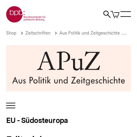
Direkt
Zur Startseite der bpb
zum
0
Artikel
Sho
Seiteninhalt
im
Naviga
Suche
springen
War
öffne
öffnen
öff
Pfadnavigation
Editorial
Brotkrümelnavigation
Shop
Zeitschriften
Aus Politik und Zeitgeschichte
Aus 
|
EU
-
Südosteuropa
|
bpb.de
INHALTSNAVIGATION
ÖFFNEN
EU - Südosteuropa