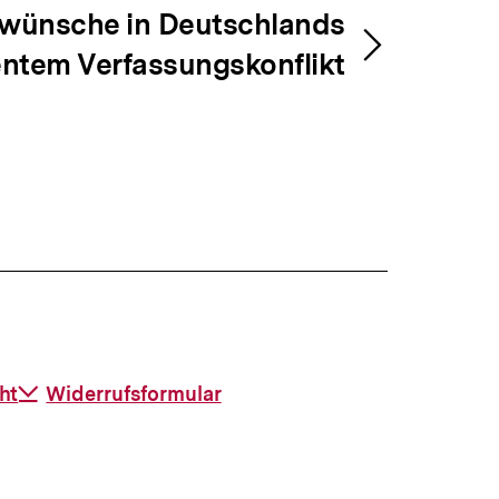
wünsche in Deutschlands
entem Verfassungskonflikt
ht
Download-
Widerrufsformular
Link: