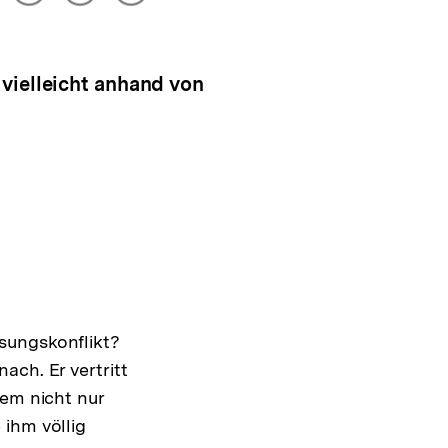
drucken
Optionen
merken
anzeigen
vielleicht anhand von
sungskonflikt?
ach. Er vertritt
tem nicht nur
 ihm völlig