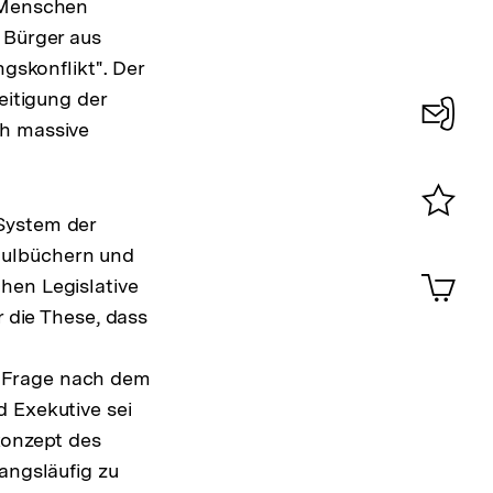
e Menschen
 Bürger aus
gskonflikt". Der
eitigung der
ch massive
Konta
0
System der
Merklist
hulbüchern und
ansehen
0
Artik
hen Legislative
im
r die These, dass
Shop-
Warenko
ansehen
e Frage nach dem
d Exekutive sei
konzept des
angsläufig zu