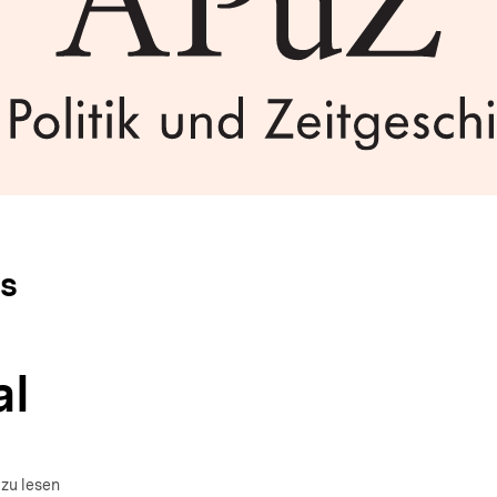
s
al
 zu lesen