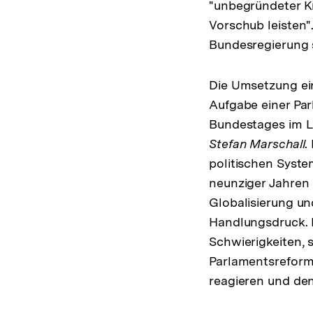
"unbegründeter Kr
Vorschub leisten"
Bundesregierung s
Die Umsetzung ei
Aufgabe einer Pa
Bundestages im L
Stefan Marschall
.
politischen Syste
neunziger Jahren
Globalisierung u
Handlungsdruck. D
Schwierigkeiten, s
Parlamentsreform
reagieren und den