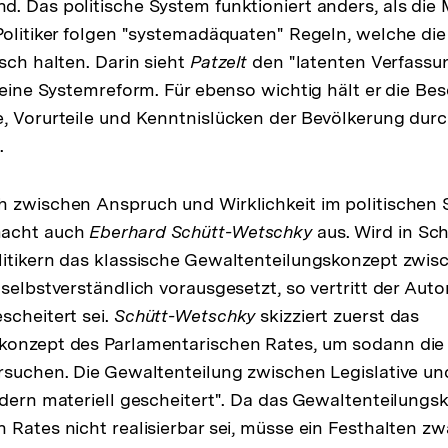
. Das politische System funktioniert anders, als di
Politiker folgen "systemadäquaten" Regeln, welche die
sch halten. Darin sieht
Patzelt
den "latenten Verfassun
 eine Systemreform. Für ebenso wichtig hält er die Bes
, Vorurteile und Kenntnislücken der Bevölkerung dur
.
h zwischen Anspruch und Wirklichkeit im politischen 
macht auch
Eberhard Schütt-Wetschky
aus. Wird in Sc
itikern das klassische Gewaltenteilungskonzept zwisc
selbstverständlich vorausgesetzt, so vertritt der Auto
scheitert sei.
Schütt-Wetschky
skizziert zuerst das
konzept des Parlamentarischen Rates, um sodann di
rsuchen. Die Gewaltenteilung zwischen Legislative un
ndern materiell gescheitert". Da das Gewaltenteilungs
 Rates nicht realisierbar sei, müsse ein Festhalten zw