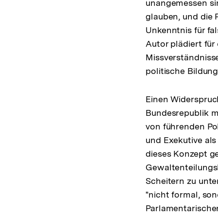
unangemessen sind
glauben, und die 
Unkenntnis für fal
Autor plädiert für
Missverständnisse
politische Bildung
Einen Widerspruc
Bundesrepublik 
von führenden Pol
und Exekutive als 
dieses Konzept ge
Gewaltenteilungs
Scheitern zu unte
"nicht formal, so
Parlamentarischen