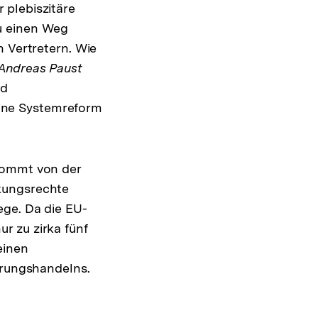
 plebiszitäre
u einen Weg
n Vertretern. Wie
Andreas Paust
nd
ine Systemreform
kommt von der
kungsrechte
ge. Da die EU-
r zu zirka fünf
einen
erungshandelns.