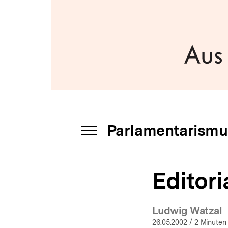
a
t
i
o
n
Parlamentarismu
INHALTSNAVIGATION
ÖFFNEN
Editori
Ludwig Watzal
26.05.2002
/ 2 Minuten