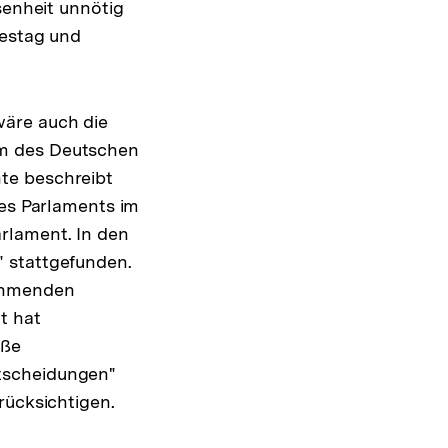
senheit unnötig
destag und
wäre auch die
rm des Deutschen
te beschreibt
des Parlaments im
rlament. In den
" stattgefunden.
nehmenden
t hat
äße
tscheidungen"
rücksichtigen.