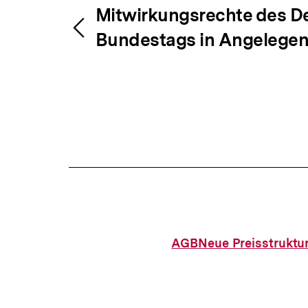
Fussnoten
Inhaltsnavigation
Inhaltsnavig
Mitwirkungsrechte des D
Bundestags in Angelegen
AGB
Neue Preisstruktu