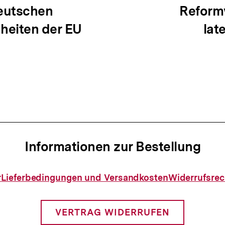
ation
eutschen
Reform
heiten der EU
lat
Informationen zur Bestellung
Informationen
r
Lieferbedingungen und Versandkosten
Widerrufsrec
zur
Bestellung
VERTRAG WIDERRUFEN