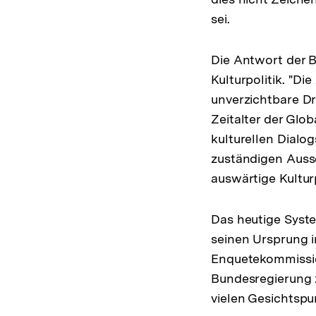
sei.
Die Antwort der B
Kulturpolitik. "Di
unverzichtbare Dri
Zeitalter der Glo
kulturellen Dialo
zuständigen Auss
auswärtige Kulturp
Das heutige Syst
seinen Ursprung i
Enquetekommissio
Bundesregierung z
vielen Gesichtsp