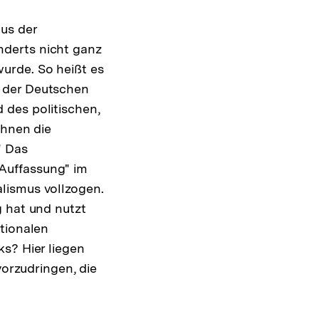
aus der
nderts nicht ganz
urde. So heißt es
n der Deutschen
 des politischen,
ihnen die
" Das
Auffassung" im
lismus vollzogen.
g hat und nutzt
tionalen
s? Hier liegen
vorzudringen, die