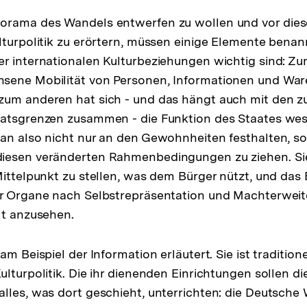
orama des Wandels entwerfen zu wollen und vor die
lturpolitik zu erörtern, müssen einige Elemente benan
r internationalen Kulturbeziehungen wichtig sind: Zu
sene Mobilität von Personen, Informationen und Ware
zum anderen hat sich - und das hängt auch mit den
aatsgrenzen zusammen - die Funktion des Staates wes
an also nicht nur an den Gewohnheiten festhalten, so g
iesen veränderten Rahmenbedingungen zu ziehen. Sie
Mittelpunkt zu stellen, was dem Bürger nützt, und das
er Organe nach Selbstrepräsentation und Machterweit
lt anzusehen.
am Beispiel der Information erläutert. Sie ist tradition
lturpolitik. Die ihr dienenden Einrichtungen sollen di
lles, was dort geschieht, unterrichten: die Deutsche 