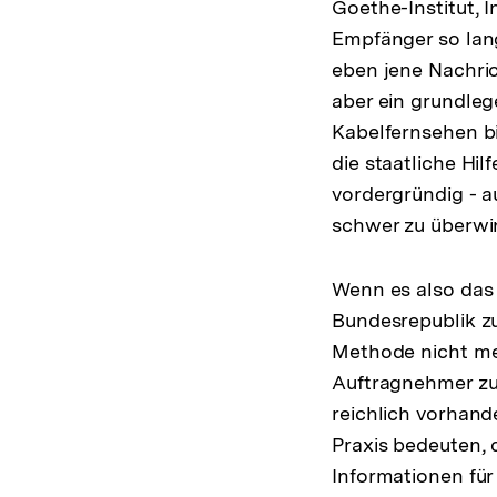
Goethe-Institut, I
Empfänger so lang
eben jene Nachric
aber ein grundle
Kabelfernsehen bi
die staatliche Hil
vordergründig - a
schwer zu überwin
Wenn es also das 
Bundesrepublik zu
Methode nicht meh
Auftragnehmer zu
reichlich vorhan
Praxis bedeuten, 
Informationen fü