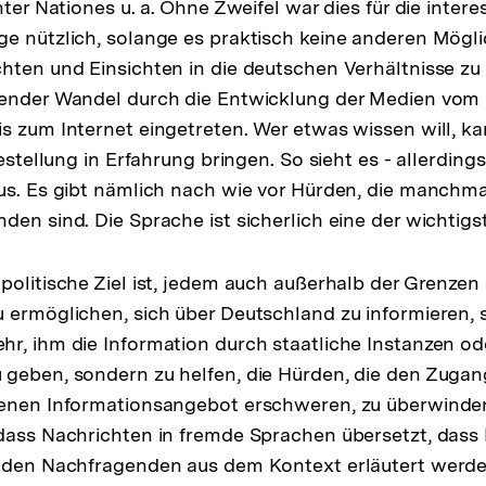
nter Nationes u. a. Ohne Zweifel war dies für die intere
e nützlich, solange es praktisch keine anderen Mögli
hten und Einsichten in die deutschen Verhältnisse zu e
gender Wandel durch die Entwicklung der Medien vom S
s zum Internet eingetreten. Wer etwas wissen will, k
festellung in Erfahrung bringen. So sieht es - allerdings
us. Es gibt nämlich nach wie vor Hürden, die manchma
den sind. Die Sprache ist sicherlich eine der wichtigs
politische Ziel ist, jedem auch außerhalb der Grenzen
 ermöglichen, sich über Deutschland zu informieren, s
r, ihm die Information durch staatliche Instanzen ode
 geben, sondern zu helfen, die Hürden, die den Zuga
denen Informationsangebot erschweren, zu überwinden
dass Nachrichten in fremde Sprachen übersetzt, dass
r den Nachfragenden aus dem Kontext erläutert werde