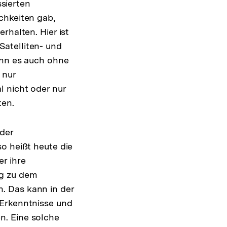
ssierten
chkeiten gab,
rhalten. Hier ist
atelliten- und
ann es auch ohne
 nur
l nicht oder nur
ten.
 der
o heißt heute die
r ihre
ng zu dem
. Das kann in der
 Erkenntnisse und
n. Eine solche