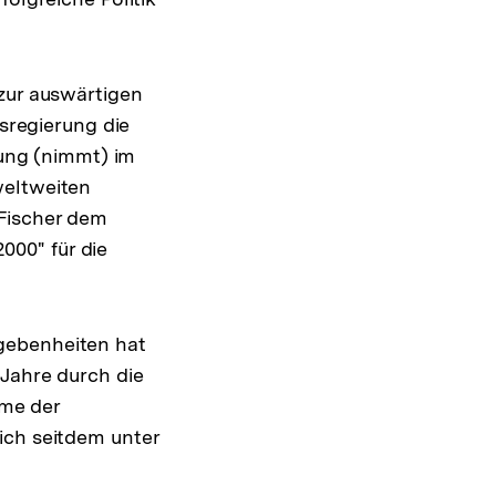
 zur auswärtigen
esregierung die
tung (nimmt) im
weltweiten
 Fischer dem
00" für die
gebenheiten hat
 Jahre durch die
me der
ich seitdem unter