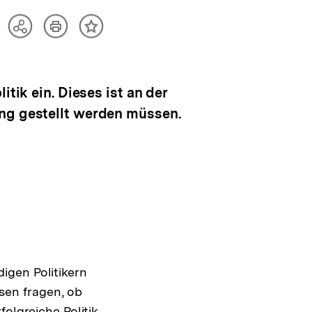
Artikel
Teilen
Inhalt
drucken
Optionen
merken
anzeigen
tik ein. Dieses ist an der
ung gestellt werden müssen.
igen Politikern
sen fragen, ob
folgreiche Politik