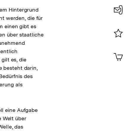
sem Hintergrund
nt werden, die für
Konta
m einen gibt es
0
n über staatliche
 zunehmend
Merklist
ansehen
entlich
0
Artik
im
ilt es, die
Shop-
 besteht darin,
Warenko
 Bedürfnis des
ansehen
erung als
ell eine Aufgabe
e Welt über
Welle, das