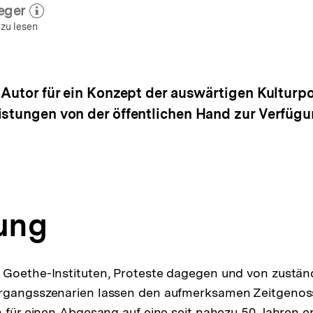
eger
r zum Autor)
öffnen
 zu lesen
Autor für ein Konzept der auswärtigen Kulturpoli
istungen von der öffentlichen Hand zur Verfüg
tung
Goethe-Instituten, Proteste dagegen und von zuständ
rgangsszenarien lassen den aufmerksamen Zeitgenos
n für einen Abgesang auf eine seit nahezu 50 Jahren er