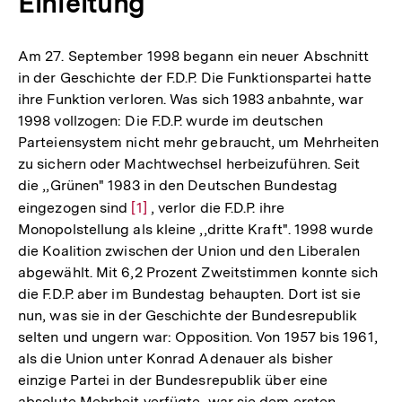
Einleitung
Am 27. September 1998 begann ein neuer Abschnitt
in der Geschichte der F.D.P. Die Funktionspartei hatte
ihre Funktion verloren. Was sich 1983 anbahnte, war
1998 vollzogen: Die F.D.P. wurde im deutschen
Parteiensystem nicht mehr gebraucht, um Mehrheiten
zu sichern oder Machtwechsel herbeizuführen. Seit
die ,,Grünen" 1983 in den Deutschen Bundestag
eingezogen sind
Zur
[1]
, verlor die F.D.P. ihre
Monopolstellung als kleine ,,dritte Kraft". 1998 wurde
Auflösung
die Koalition zwischen der Union und den Liberalen
der
abgewählt. Mit 6,2 Prozent Zweitstimmen konnte sich
Fußnote
die F.D.P. aber im Bundestag behaupten. Dort ist sie
nun, was sie in der Geschichte der Bundesrepublik
selten und ungern war: Opposition. Von 1957 bis 1961,
als die Union unter Konrad Adenauer als bisher
einzige Partei in der Bundesrepublik über eine
absolute Mehrheit verfügte, war sie dem ersten