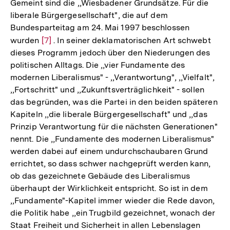
Gemeint sind die ,,Wiesbadener Grundsätze. Für die
liberale Bürgergesellschaft", die auf dem
Bundesparteitag am 24. Mai 1997 beschlossen
wurden
Zur
[7]
. In seiner deklamatorischen Art schwebt
dieses Programm jedoch über den Niederungen des
Auflösung
politischen Alltags. Die ,,vier Fundamente des
der
modernen Liberalismus" - ,,Verantwortung", ,,Vielfalt",
Fußnote
,,Fortschritt" und ,,Zukunftsverträglichkeit" - sollen
das begründen, was die Partei in den beiden späteren
Kapiteln ,,die liberale Bürgergesellschaft" und ,,das
Prinzip Verantwortung für die nächsten Generationen"
nennt. Die ,,Fundamente des modernen Liberalismus"
werden dabei auf einem undurchschaubaren Grund
errichtet, so dass schwer nachgeprüft werden kann,
ob das gezeichnete Gebäude des Liberalismus
überhaupt der Wirklichkeit entspricht. So ist in dem
,,Fundamente"-Kapitel immer wieder die Rede davon,
die Politik habe ,,ein Trugbild gezeichnet, wonach der
Staat Freiheit und Sicherheit in allen Lebenslagen