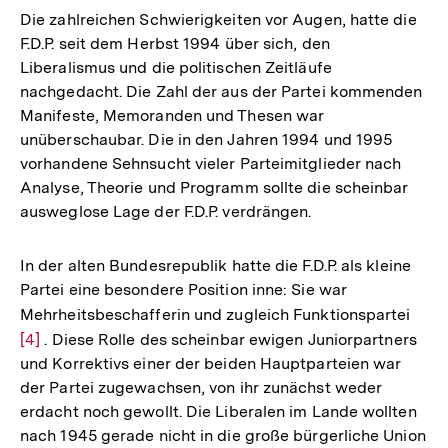
Die zahlreichen Schwierigkeiten vor Augen, hatte die
F.D.P. seit dem Herbst 1994 über sich, den
Liberalismus und die politischen Zeitläufe
nachgedacht. Die Zahl der aus der Partei kommenden
Manifeste, Memoranden und Thesen war
unüberschaubar. Die in den Jahren 1994 und 1995
vorhandene Sehnsucht vieler Parteimitglieder nach
Analyse, Theorie und Programm sollte die scheinbar
ausweglose Lage der F.D.P. verdrängen.
In der alten Bundesrepublik hatte die F.D.P. als kleine
Partei eine besondere Position inne: Sie war
Mehrheitsbeschafferin und zugleich Funktionspartei
Zur
[4]
. Diese Rolle des scheinbar ewigen Juniorpartners
Aufl
und Korrektivs einer der beiden Hauptparteien war
der
der Partei zugewachsen, von ihr zunächst weder
Fußn
erdacht noch gewollt. Die Liberalen im Lande wollten
nach 1945 gerade nicht in die große bürgerliche Union