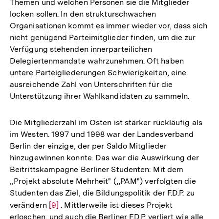
Themen und welchen Personen sie die Mitglieder
locken sollen. In den strukturschwachen
Organisationen kommt es immer wieder vor, dass sich
nicht genügend Parteimitglieder finden, um die zur
Verfügung stehenden innerparteilichen
Delegiertenmandate wahrzunehmen. Oft haben
untere Parteigliederungen Schwierigkeiten, eine
ausreichende Zahl von Unterschriften für die
Unterstützung ihrer Wahlkandidaten zu sammeln.
Die Mitgliederzahl im Osten ist stärker rückläufig als
im Westen. 1997 und 1998 war der Landesverband
Berlin der einzige, der per Saldo Mitglieder
hinzugewinnen konnte. Das war die Auswirkung der
Beitrittskampagne Berliner Studenten: Mit dem
,,Projekt absolute Mehrheit" (,,PAM") verfolgten die
Studenten das Ziel, die Bildungspolitik der F.D.P. zu
verändern
Zur
[9]
. Mittlerweile ist dieses Projekt
Zum
erloschen, und auch die Berliner F.D.P. verliert wie alle
Auflösung
Seite