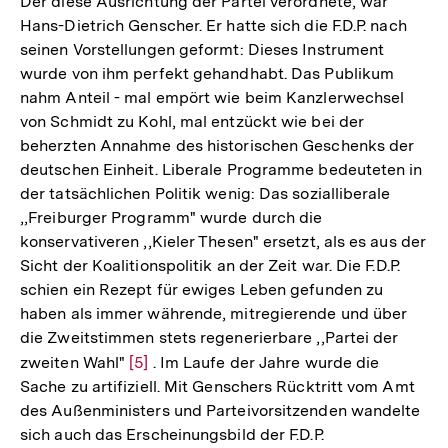
Der diese Ausrichtung der Partei verordnete, war
Hans-Dietrich Genscher. Er hatte sich die F.D.P. nach
seinen Vorstellungen geformt: Dieses Instrument
wurde von ihm perfekt gehandhabt. Das Publikum
nahm Anteil - mal empört wie beim Kanzlerwechsel
von Schmidt zu Kohl, mal entzückt wie bei der
beherzten Annahme des historischen Geschenks der
deutschen Einheit. Liberale Programme bedeuteten in
der tatsächlichen Politik wenig: Das sozialliberale
,,Freiburger Programm" wurde durch die
konservativeren ,,Kieler Thesen" ersetzt, als es aus der
Sicht der Koalitionspolitik an der Zeit war. Die F.D.P.
schien ein Rezept für ewiges Leben gefunden zu
haben als immer währende, mitregierende und über
die Zweitstimmen stets regenerierbare ,,Partei der
zweiten Wahl"
Zur
[5]
. Im Laufe der Jahre wurde die
Sache zu artifiziell. Mit Genschers Rücktritt vom Amt
Auflösung
des Außenministers und Parteivorsitzenden wandelte
der
sich auch das Erscheinungsbild der F.D.P.
Fußnote