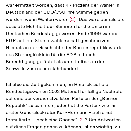
war ermittelt worden, dass 47 Prozent der Wähler in
Deutschland der CDU/CSU ihre Stimme geben
würden, wenn Wahlen wären
Zur
[2]
. Das wäre damals die
absolute Mehrheit der Stimmen für die Union im
Auflösung
Deutschen Bundestag gewesen. Ende 1999 war die
der
F.D.P. auf ihre Stammwählerschaft geschmolzen.
Fußnote
Niemals in der Geschichte der Bundesrepublik wurde
das Sterbeglöcklein für die F.D.P. mit mehr
Berechtigung geläutet als unmittelbar an der
Schwelle zum neuen Jahrhundert.
Ist also die Zeit gekommen, im Hinblick auf die
Bundestagswahlen 2002 Material für fällige Nachrufe
auf eine der verdienstvollsten Parteien der ,,Bonner
Republik" zu sammeln, oder hat die Partei - wie ihr
erster Generalsekretär Karl-Hermann Flach einst
formulierte - ,,noch eine Chance"
Zur
[3]
? Um Antworten
auf diese Fragen geben zu können, ist es wichtig, zu
Auflösung