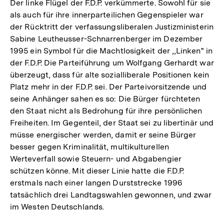
Der linke Flügel der F.D.P. verkümmerte. Sowohl für sie
als auch für ihre innerparteilichen Gegenspieler war
der Rücktritt der verfassungsliberalen Justizministerin
Sabine Leutheusser-Schnarrenberger im Dezember
1995 ein Symbol für die Machtlosigkeit der ,,Linken" in
der F.D.P. Die Parteiführung um Wolfgang Gerhardt war
überzeugt, dass für alte sozialliberale Positionen kein
Platz mehr in der F.D.P. sei. Der Parteivorsitzende und
seine Anhänger sahen es so: Die Bürger fürchteten
den Staat nicht als Bedrohung für ihre persönlichen
Freiheiten. Im Gegenteil, der Staat sei zu libertinär und
müsse energischer werden, damit er seine Bürger
besser gegen Kriminalität, multikulturellen
Werteverfall sowie Steuern- und Abgabengier
schützen könne. Mit dieser Linie hatte die F.D.P.
erstmals nach einer langen Durststrecke 1996
tatsächlich drei Landtagswahlen gewonnen, und zwar
im Westen Deutschlands.