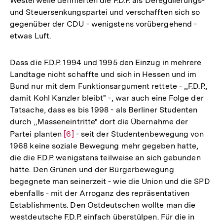
Westerwelle definierten die F.D.P. als Deregulierungs-
und Steuersenkungspartei und verschafften sich so
gegenüber der CDU - wenigstens vorübergehend -
etwas Luft.
Dass die F.D.P. 1994 und 1995 den Einzug in mehrere
Landtage nicht schaffte und sich in Hessen und im
Bund nur mit dem Funktionsargument rettete - ,,F.D.P.,
damit Kohl Kanzler bleibt" -, war auch eine Folge der
Tatsache, dass es bis 1998 - als Berliner Studenten
durch ,,Masseneintritte" dort die Übernahme der
Partei planten
Zur
[6]
- seit der Studentenbewegung von
1968 keine soziale Bewegung mehr gegeben hatte,
Auflösung
die die F.D.P. wenigstens teilweise an sich gebunden
der
hätte. Den Grünen und der Bürgerbewegung
Fußnote
begegnete man seinerzeit - wie die Union und die SPD
ebenfalls - mit der Arroganz des repräsentativen
Establishments. Den Ostdeutschen wollte man die
westdeutsche F.D.P. einfach überstülpen. Für die in