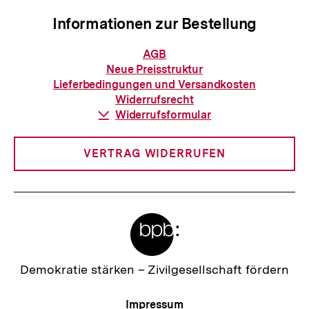
Informationen zur Bestellung
Informationen
AGB
zur
Neue Preisstruktur
Bestellung
Lieferbedingungen und Versandkosten
Widerrufsrecht
Download-
Widerrufsformular
Link:
VERTRAG WIDERRUFEN
Meta-
Links
Zur
Demokratie stärken –
Zivilgesellschaft fördern
Startseite
der
Meta-
Impressum