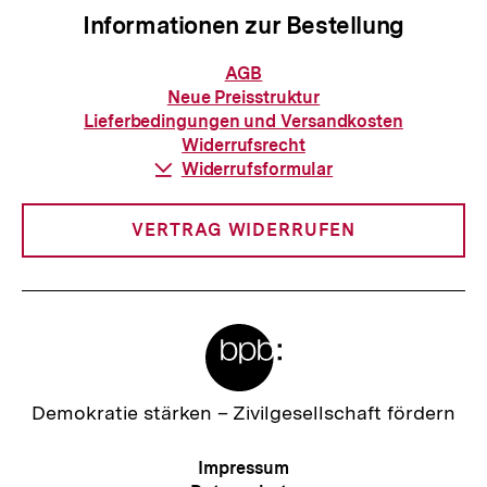
Informationen zur Bestellung
Informationen
AGB
zur
Neue Preisstruktur
Bestellung
Lieferbedingungen und Versandkosten
Widerrufsrecht
Download-
Widerrufsformular
Link:
VERTRAG WIDERRUFEN
Meta-
Links
Zur
Demokratie stärken –
Zivilgesellschaft fördern
Startseite
der
Zum
Meta-
Impressum
bpb
Seite