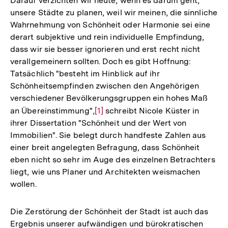
Darauf verzichten wir heute, wenn es darum geht,
unsere Städte zu planen, weil wir meinen, die sinnliche
Wahrnehmung von Schönheit oder Harmonie sei eine
derart subjektive und rein individuelle Empfindung,
dass wir sie besser ignorieren und erst recht nicht
verallgemeinern sollten. Doch es gibt Hoffnung:
Tatsächlich "besteht im Hinblick auf ihr
Schönheitsempfinden zwischen den Angehörigen
verschiedener Bevölkerungsgruppen ein hohes Maß
an Übereinstimmung",
Zur
[1]
schreibt Nicole Küster in
ihrer Dissertation "Schönheit und der Wert von
Auflösung
Immobilien". Sie belegt durch handfeste Zahlen aus
der
einer breit angelegten Befragung, dass Schönheit
Fußnote
eben nicht so sehr im Auge des einzelnen Betrachters
liegt, wie uns Planer und Architekten weismachen
wollen.
Die Zerstörung der Schönheit der Stadt ist auch das
Ergebnis unserer aufwändigen und bürokratischen