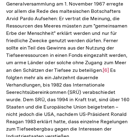
Generalversammlung am 1. November 1967 erregte
vor allem die Rede des maltesischen Botschafters
Arvid Pardo Aufsehen: Er vertrat die Meinung, die
Ressourcen des Meeres müssten zum "gemeinsamen
Erbe der Menschheit" erklärt werden und nur für
friedliche Zwecke genutzt werden dürfen. Ferner
sollte ein Teil des Gewinns aus der Nutzung der
Tiefseeressourcen in einen Fonds eingezahlt werden,
um arme Länder oder solche ohne Zugang zum Meer
an den Schätzen der Tiefsee zu beteiligen.
Zur
[6]
Es
folgten mehr als ein Jahrzehnt dauernde
Auflösung
Verhandlungen, bis 1982 das Internationale
der
Seerechtsübereinkommen (SRÜ) verabschiedet
Fußnote
wurde. Dem SRÜ, das 1994 in Kraft trat, sind über 160
Staaten und die Europäische Union beigetreten –
nicht jedoch die USA, nachdem US-Präsident Ronald
Reagan 1983 erklärt hatte, dass einzelne Regelungen
zum Tiefseebergbau gegen die Interessen der
Industriestaaten verstießen.