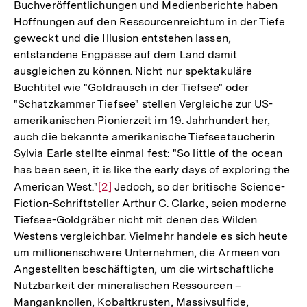
Buchveröffentlichungen und Medienberichte haben
Hoffnungen auf den Ressourcenreichtum in der Tiefe
geweckt und die Illusion entstehen lassen,
entstandene Engpässe auf dem Land damit
ausgleichen zu können. Nicht nur spektakuläre
Buchtitel wie "Goldrausch in der Tiefsee" oder
"Schatzkammer Tiefsee" stellen Vergleiche zur US-
amerikanischen Pionierzeit im 19. Jahrhundert her,
auch die bekannte amerikanische Tiefseetaucherin
Sylvia Earle stellte einmal fest: "So little of the ocean
has been seen, it is like the early days of exploring the
American West."
Zur
[2]
Jedoch, so der britische Science-
Fiction-Schriftsteller Arthur C. Clarke, seien moderne
Auflösung
Tiefsee-Goldgräber nicht mit denen des Wilden
der
Westens vergleichbar. Vielmehr handele es sich heute
Fußnote
um millionenschwere Unternehmen, die Armeen von
Angestellten beschäftigten, um die wirtschaftliche
Nutzbarkeit der mineralischen Ressourcen –
Manganknollen, Kobaltkrusten, Massivsulfide,