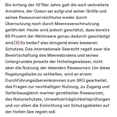
Bis Anfang der 1970er Jahre galt die weit verbreitete
Annahme, der Ozean sei aufgrund seiner Größe und
seines Ressourcenreichtums weder durch
Übernutzung noch durch Meeresverschmutzung
gefährdet. Heute wird jedoch geschätzt, dass bereits
60 Prozent der Weltmeere genau dadurch geschädigt
sind.
Zur
[8]
Es bedarf also dringend eines besseren
Schutzes. Das internationale Seerecht regelt zwar die
Auflösung
Bewirtschaftung des Meeresbodens und seines
der
Untergrundes jenseits der Hoheitsgewässer, nicht
Fußnote
aber die Nutzung der lebenden Ressourcen. Um diese
Regelungslücke zu schließen, wird an einem
Durchführungsübereinkommen zum SRÜ gearbeitet,
das Fragen zur nachhaltigen Nutzung, zu Zugang und
Vorteilsausgleich mariner genetischer Ressourcen,
des Naturschutzes, Umweltverträglichkeitsprüfungen
und vor allem die Einrichtung von Schutzgebieten auf
der Hohen See regeln soll.