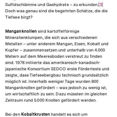
Sulfidschlämme und Gashydrate – zu erkunden.
Zur
[3]
Doch was genau sind die begehrten Schätze, die die
Auflösun
Tiefsee birgt?
der
Fußnote
Manganknollen
sind kartoffelförmige
Mineralienklumpen, die sich aus verschiedenen
Metallen – unter anderem Mangan, Eisen, Kobalt und
Kupfer – zusammensetzen und unterhalb von 4.000
Metern auf dem Meeresboden verstreut zu finden
sind. 1978 initiierte das amerikanisch-kanadisch-
japanische Konsortium SEDCO erste Fördertests und
zeigte, dass Tiefseebergbau technisch grundsätzlich
möglich ist. Innerhalb weniger Tage wurden 800
Manganknollen gefördert – was jedoch zu wenig ist,
um wirtschaftlich zu sein. Dazu müssten im gleichen
Zeitraum rund 5.000 Knollen gefördert werden.
Bei den
Kobaltkrusten
handelt es sich um