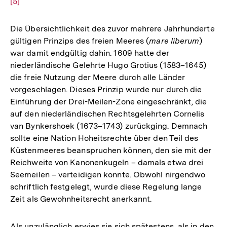
[5]
Aufl
der
Fuß
Die Übersichtlichkeit des zuvor mehrere Jahrhunderte
gültigen Prinzips des freien Meeres (
mare liberum
)
war damit endgültig dahin. 1609 hatte der
niederländische Gelehrte Hugo Grotius (1583–1645)
die freie Nutzung der Meere durch alle Länder
vorgeschlagen. Dieses Prinzip wurde nur durch die
Einführung der Drei-Meilen-Zone eingeschränkt, die
auf den niederländischen Rechtsgelehrten Cornelis
van Bynkershoek (1673–1743) zurückging. Demnach
sollte eine Nation Hoheitsrechte über den Teil des
Küstenmeeres beanspruchen können, den sie mit der
Reichweite von Kanonenkugeln – damals etwa drei
Seemeilen – verteidigen konnte. Obwohl nirgendwo
schriftlich festgelegt, wurde diese Regelung lange
Zeit als Gewohnheitsrecht anerkannt.
Als unzulänglich erwies sie sich spätestens, als in den