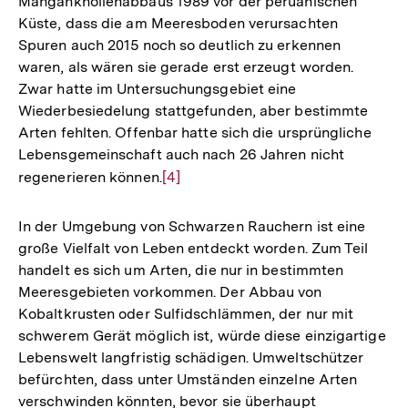
Manganknollenabbaus 1989 vor der peruanischen
Küste, dass die am Meeresboden verursachten
Spuren auch 2015 noch so deutlich zu erkennen
waren, als wären sie gerade erst erzeugt worden.
Zwar hatte im Untersuchungsgebiet eine
Wiederbesiedelung stattgefunden, aber bestimmte
Arten fehlten. Offenbar hatte sich die ursprüngliche
Lebensgemeinschaft auch nach 26 Jahren nicht
regenerieren können.
Zur
[4]
Auflösung
der
In der Umgebung von Schwarzen Rauchern ist eine
Fußnote
große Vielfalt von Leben entdeckt worden. Zum Teil
handelt es sich um Arten, die nur in bestimmten
Meeresgebieten vorkommen. Der Abbau von
Kobaltkrusten oder Sulfidschlämmen, der nur mit
schwerem Gerät möglich ist, würde diese einzigartige
Lebenswelt langfristig schädigen. Umweltschützer
befürchten, dass unter Umständen einzelne Arten
verschwinden könnten, bevor sie überhaupt