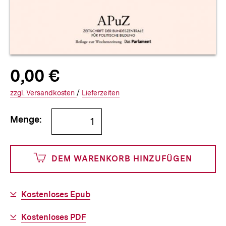
Allgemeine
Produktpreis:
0,00 €
0
zuzüglich
Informationen
€
Versandkosten
Interner
Informationen
zzgl.
zuzüglichen
Versandkosten
/
Interner
Informationen
Lieferzeiten
Link:
zu
Link:
zu
Bestellmenge
und
den
den
Menge:
angeben
0
DEM WARENKORB HINZUFÜGEN
Cents
Download-
Kostenloses Epub
Link:
Download-
Kostenloses PDF