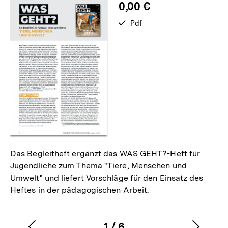
0,00 €
verfügbar
Pdf
als
Das Begleitheft ergänzt das WAS GEHT?-Heft für
Jugendliche zum Thema "Tiere, Menschen und
Umwelt" und liefert Vorschläge für den Einsatz des
Heftes in der pädagogischen Arbeit.
1
/
6