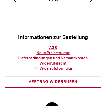
Vorherigen
Nächs
Karussellinhalt
von
Inhalt
Inhalt
anzeigen
anzei
Informationen zur Bestellung
Informationen
AGB
zur
Neue Preisstruktur
Bestellung
Lieferbedingungen und Versandkosten
Widerrufsrecht
Download-
Widerrufsformular
Link:
VERTRAG WIDERRUFEN