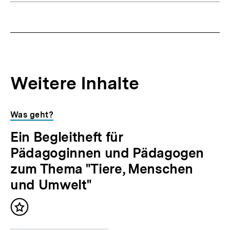
Weitere Inhalte
Inhaltskarousell
Inhaltskarussell
Was geht?
für
überspringen
Ein Begleitheft für
weitere
Inhalte
Pädagoginnen und Pädagogen
zum Thema "Tiere, Menschen
und Umwelt"
Inhalt
merken