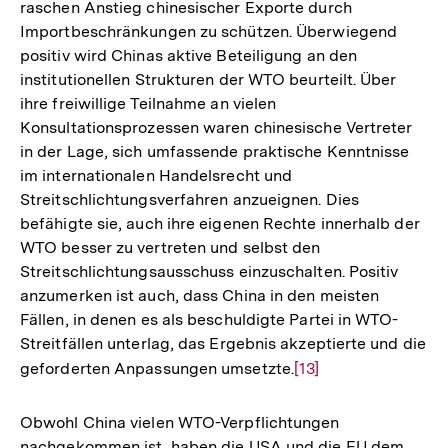
raschen Anstieg chinesischer Exporte durch
Importbeschränkungen zu schützen. Überwiegend
positiv wird Chinas aktive Beteiligung an den
institutionellen Strukturen der WTO beurteilt. Über
ihre freiwillige Teilnahme an vielen
Konsultationsprozessen waren chinesische Vertreter
in der Lage, sich umfassende praktische Kenntnisse
im internationalen Handelsrecht und
Streitschlichtungsverfahren anzueignen. Dies
befähigte sie, auch ihre eigenen Rechte innerhalb der
WTO besser zu vertreten und selbst den
Streitschlichtungsausschuss einzuschalten. Positiv
anzumerken ist auch, dass China in den meisten
Fällen, in denen es als beschuldigte Partei in WTO-
Streitfällen unterlag, das Ergebnis akzeptierte und die
geforderten Anpassungen umsetzte.
Zur
[13]
Auflösung
der
Obwohl China vielen WTO-Verpflichtungen
Fußnote
nachgekommen ist, haben die USA und die EU dem