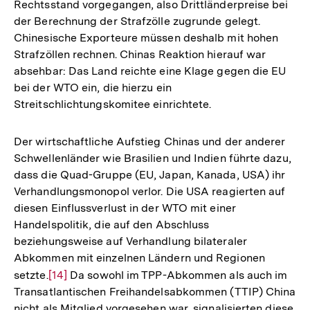
Rechtsstand vorgegangen, also Drittländerpreise bei
der Berechnung der Strafzölle zugrunde gelegt.
Chinesische Exporteure müssen deshalb mit hohen
Strafzöllen rechnen. Chinas Reaktion hierauf war
absehbar: Das Land reichte eine Klage gegen die EU
bei der WTO ein, die hierzu ein
Streitschlichtungskomitee einrichtete.
Der wirtschaftliche Aufstieg Chinas und der anderer
Schwellenländer wie Brasilien und Indien führte dazu,
dass die Quad-Gruppe (EU, Japan, Kanada, USA) ihr
Verhandlungsmonopol verlor. Die USA reagierten auf
diesen Einflussverlust in der WTO mit einer
Handelspolitik, die auf den Abschluss
beziehungsweise auf Verhandlung bilateraler
Abkommen mit einzelnen Ländern und Regionen
setzte.
Zur
[14]
Da sowohl im TPP-Abkommen als auch im
Transatlantischen Freihandelsabkommen (TTIP) China
Auflösung
nicht als Mitglied vorgesehen war, signalisierten diese
der