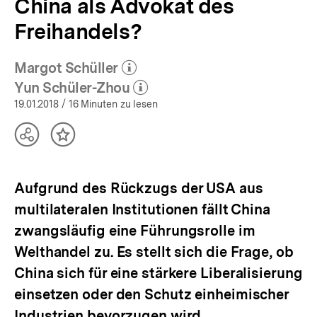
China als Advokat des
Freihandels?
Margot Schüller
(Mehr zum Autor)
öffnen
Yun Schüler-Zhou
(Mehr zum Autor)
öffnen
19.01.2018
/ 16 Minuten zu lesen
Teilen
Inhalt
Optionen
merken
anzeigen
Aufgrund des Rückzugs der USA aus
multilateralen Institutionen fällt China
zwangsläufig eine Führungsrolle im
Welthandel zu. Es stellt sich die Frage, ob
China sich für eine stärkere Liberalisierung
einsetzen oder den Schutz einheimischer
Industrien bevorzugen wird.