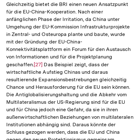
der
Gleichzeitig bietet die BRI einen neuen Ansatzpunkt
Fußnote
für die EU-China-Kooperation. Nach einer
anfänglichen Phase der Irritation, da China unter
Umgehung der EU-Kommission Infrastrukturprojekte
in Zentral- und Osteuropa plante und baute, wurde
mit der Gründung der EU-China-
Konnektivitätsplattform ein Forum für den Austausch
von Informationen und für die Projektplanung
geschaffen.
Zur
[27]
Das Beispiel zeigt, dass der
wirtschaftliche Aufstieg Chinas und daraus
Auflösung
resultierende Expansionsbestrebungen gleichzeitig
der
Chance und Herausforderung für die EU sein können.
Fußnote
Die Antiglobalisierungshaltung und die Abkehr vom
Multilateralismus der US-Regierung sind für die EU
und für China jedoch eine Gefahr, da sie in ihren
außenwirtschaftlichen Beziehungen von multilateralen
Institutionen abhängig sind. Daraus könnte der
Schluss gezogen werden, dass die EU und China
gegen den neuen Protektionismus gemeinsam