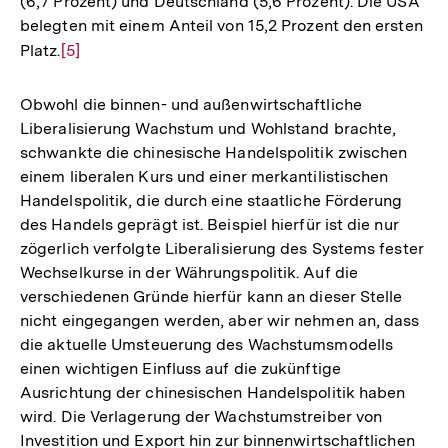
(6,7 Prozent) und Deutschland (5,6 Prozent). Die USA
belegten mit einem Anteil von 15,2 Prozent den ersten
Platz.
Zur
[5]
Auflösung
der
Obwohl die binnen- und außenwirtschaftliche
Fußnote
Liberalisierung Wachstum und Wohlstand brachte,
schwankte die chinesische Handelspolitik zwischen
einem liberalen Kurs und einer merkantilistischen
Handelspolitik, die durch eine staatliche Förderung
des Handels geprägt ist. Beispiel hierfür ist die nur
zögerlich verfolgte Liberalisierung des Systems fester
Wechselkurse in der Währungspolitik. Auf die
verschiedenen Gründe hierfür kann an dieser Stelle
nicht eingegangen werden, aber wir nehmen an, dass
die aktuelle Umsteuerung des Wachstumsmodells
einen wichtigen Einfluss auf die zukünftige
Ausrichtung der chinesischen Handelspolitik haben
wird. Die Verlagerung der Wachstumstreiber von
Investition und Export hin zur binnenwirtschaftlichen