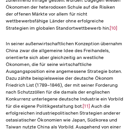
zunehmend infrage gestellt wurden. Dagegen wiesen
Ökonomen der heterodoxen Schule auf die Risiken
der offenen Märkte vor allem für nicht
wettbewerbsfähige Länder ohne erfolgreiche
Strategien im globalen Standortwettbewerb hin.
Zur
[10]
Auflösu
der
In seiner außenwirtschaftlichen Konzeption übernahm
Fußnote
China zwar die allgemeine Idee des Freihandels,
orientierte sich aber gleichzeitig an westliche
Ökonomen, die für seine wirtschaftliche
Ausgangsposition eine angemessene Strategie boten.
Dazu zählte beispielsweise der deutsche Ökonom
Friedrich List (1789–1846), der mit seiner Forderung
nach Schutzzöllen für die damals der englischen
Konkurrenz unterlegene deutsche Industrie ein Vorbild
für die eigene Politikgestaltung bot.
Zur
[11]
Auch die
erfolgreichen industriepolitischen Strategien anderer
Auflösung
ostasiatischer Ökonomien wie Japan, Südkorea und
der
Taiwan nutzte China als Vorbild. Ausgehend von einer
Fußnote