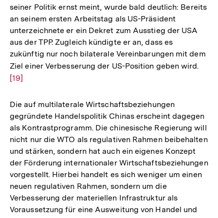
seiner Politik ernst meint, wurde bald deutlich: Bereits
Auflösung
an seinem ersten Arbeitstag als US-Präsident
der
unterzeichnete er ein Dekret zum Ausstieg der USA
Fußnote
aus der TPP. Zugleich kündigte er an, dass es
zukünftig nur noch bilaterale Vereinbarungen mit dem
Ziel einer Verbesserung der US-Position geben wird.
Zur
[19]
Aufl
der
Fußn
Die auf multilaterale Wirtschaftsbeziehungen
gegründete Handelspolitik Chinas erscheint dagegen
als Kontrastprogramm. Die chinesische Regierung will
nicht nur die WTO als regulativen Rahmen beibehalten
und stärken, sondern hat auch ein eigenes Konzept
der Förderung internationaler Wirtschaftsbeziehungen
vorgestellt. Hierbei handelt es sich weniger um einen
neuen regulativen Rahmen, sondern um die
Verbesserung der materiellen Infrastruktur als
Voraussetzung für eine Ausweitung von Handel und