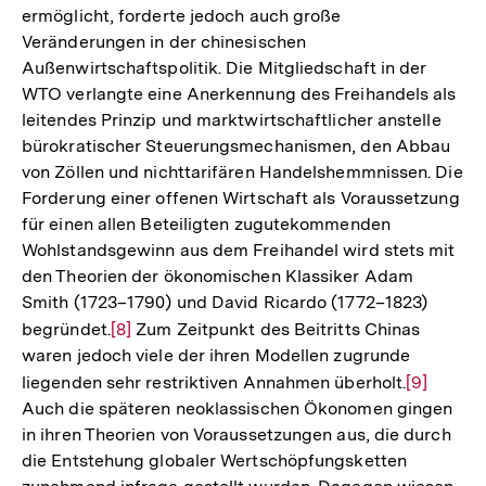
ermöglicht, forderte jedoch auch große
Veränderungen in der chinesischen
Außenwirtschaftspolitik. Die Mitgliedschaft in der
WTO verlangte eine Anerkennung des Freihandels als
leitendes Prinzip und marktwirtschaftlicher anstelle
bürokratischer Steuerungsmechanismen, den Abbau
von Zöllen und nichttarifären Handelshemmnissen. Die
Forderung einer offenen Wirtschaft als Voraussetzung
für einen allen Beteiligten zugutekommenden
Wohlstandsgewinn aus dem Freihandel wird stets mit
den Theorien der ökonomischen Klassiker Adam
Smith (1723–1790) und David Ricardo (1772–1823)
begründet.
Zur
[8]
Zum Zeitpunkt des Beitritts Chinas
waren jedoch viele der ihren Modellen zugrunde
Auflösung
liegenden sehr restriktiven Annahmen überholt.
Zur
[9]
der
Auch die späteren neoklassischen Ökonomen gingen
Auflösun
Fußnote
in ihren Theorien von Voraussetzungen aus, die durch
der
die Entstehung globaler Wertschöpfungsketten
Fußnote