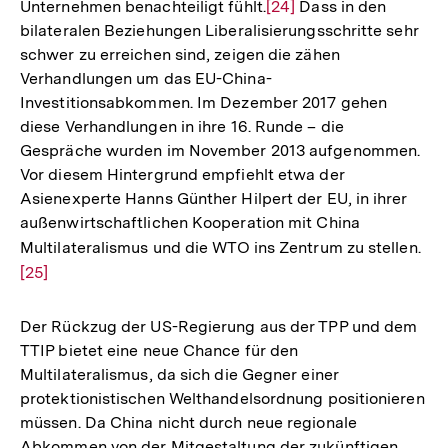
Unternehmen benachteiligt fühlt.
Zur
[24]
Dass in den
bilateralen Beziehungen Liberalisierungsschritte sehr
Auflösung
schwer zu erreichen sind, zeigen die zähen
der
Verhandlungen um das EU-China-
Fußnote
Investitionsabkommen. Im Dezember 2017 gehen
diese Verhandlungen in ihre 16. Runde – die
Gespräche wurden im November 2013 aufgenommen.
Vor diesem Hintergrund empfiehlt etwa der
Asienexperte Hanns Günther Hilpert der EU, in ihrer
außenwirtschaftlichen Kooperation mit China
Multilateralismus und die WTO ins Zentrum zu stellen.
Zur
[25]
Auf
der
Fuß
Der Rückzug der US-Regierung aus der TPP und dem
TTIP bietet eine neue Chance für den
Multilateralismus, da sich die Gegner einer
protektionistischen Welthandelsordnung positionieren
müssen. Da China nicht durch neue regionale
Abkommen von der Mitgestaltung der zukünftigen