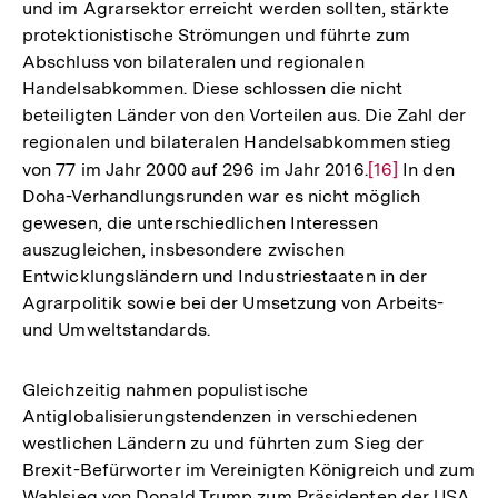
und im Agrarsektor erreicht werden sollten, stärkte
protektionistische Strömungen und führte zum
Abschluss von bilateralen und regionalen
Handelsabkommen. Diese schlossen die nicht
beteiligten Länder von den Vorteilen aus. Die Zahl der
regionalen und bilateralen Handelsabkommen stieg
von 77 im Jahr 2000 auf 296 im Jahr 2016.
Zur
[16]
In den
Doha-Verhandlungsrunden war es nicht möglich
Auflösung
gewesen, die unterschiedlichen Interessen
der
auszugleichen, insbesondere zwischen
Fußnote
Entwicklungsländern und Industriestaaten in der
Agrarpolitik sowie bei der Umsetzung von Arbeits-
und Umweltstandards.
Gleichzeitig nahmen populistische
Antiglobalisierungstendenzen in verschiedenen
westlichen Ländern zu und führten zum Sieg der
Brexit-Befürworter im Vereinigten Königreich und zum
Wahlsieg von Donald Trump zum Präsidenten der USA.