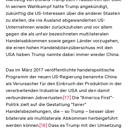
In seinem Wahlkampf hatte Trump angekündigt,
zukünftig die US-Interessen über die anderer Staaten
zu stellen, die ins Ausland abgewanderten US-
Unternehmen wieder zurückzuholen und vor allem
gegen die als unfair bezeichneten multilateralen
Handelsabkommen sowie gegen Länder vorzugehen,
die einen hohen Handelsbilanzüberschuss mit den
USA haben. Trump nannte dabei immer wieder China.
Das im März 2017 veröffentlichte handelspolitische
Programm der neuen US-Regierung benannte China
als Verursacher für den Einbruch der Produktion in der
verarbeitenden Industrie der USA und den damit
verbundenen Jobverlusten.
Zur
[17]
Die "America First"-
Politik zielt auf die Gestaltung "fairer"
Auflösung
Handelsbeziehungen, die – so Trump – besser über
der
bilaterale als multilaterale Abkommen herbeigeführt
Fußnote
werden können.
Zur
[18]
Dass es Trump mit der Umsetzung