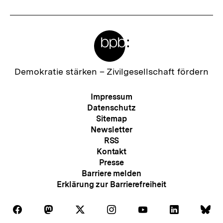
Meta-
Links
Zur
Demokratie stärken –
Zivilgesellschaft fördern
Startseite
der
Meta-
Impressum
bpb
Navigation
Datenschutz
Sitemap
Newsletter
RSS
Kontakt
Presse
Barriere melden
Erklärung zur Barrierefreiheit
Auf
Auf
Auf
Auf
Auf
Auf
Au
Folgen
Folgen
Folgen
Folgen
Folgen
Folgen
Fol
Facebook
Mastodon
X
Instagram
Youtube
LinkedIn
Bl