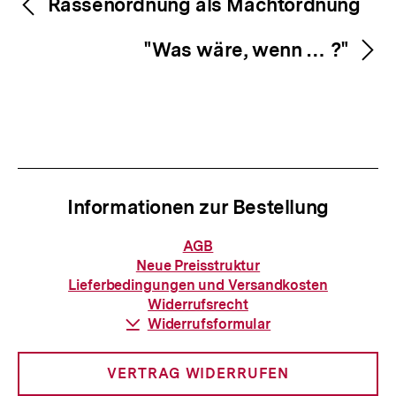
Inhaltsnavigation
Rassenordnung als Machtordnung
"Was wäre, wenn … ?"
Informationen zur Bestellung
Informationen
AGB
zur
Neue Preisstruktur
Bestellung
Lieferbedingungen und Versandkosten
Widerrufsrecht
Download-
Widerrufsformular
Link:
VERTRAG WIDERRUFEN