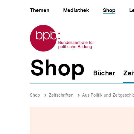
Direkt
Hauptnavigation
zum
Themen
Mediathek
Shop
L
Seiteninhalt
springen
Zur Startseite der bpb
Shop
B
e
Bücher
Zei
r
e
i
White
c
Supremacy
Brotkrümelnavigation
Pfadnavigat
Shop
Zeitschriften
Aus Politik und Zeitgeschi
h
|
s
Black
n
America
a
|
v
bpb.de
i
g