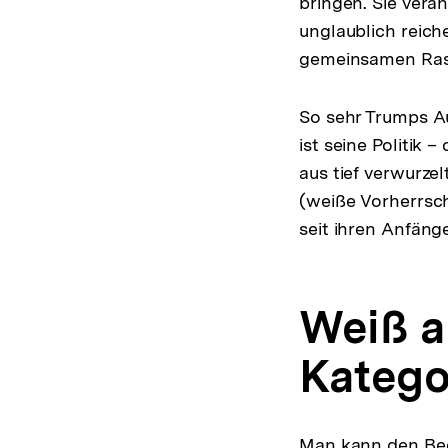
bringen. Sie vera
unglaublich reich
gemeinsamen Ras
So sehr Trumps Au
ist seine Politik 
aus tief verwurze
(weiße Vorherrsc
seit ihren Anfäng
Weiß a
Katego
Man kann den Begr