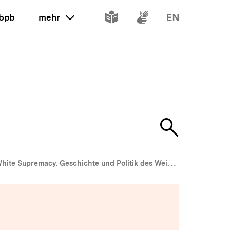
Inhalte
Inhalte
Inhalte
 bpb
mehr
ein oder ausklappen
in
in
in
leichter
Gebärdenspr
Englisch
Sprache
Suche
öffnen
hite Supremacy. Geschichte und Politik des Weißseins in den USA