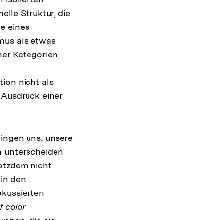
elle Struktur, die
e eines
mus als etwas
her Kategorien
ion nicht als
 Ausdruck einer
wingen uns, unsere
n unterscheiden
rotzdem nicht
 in den
okussierten
f color