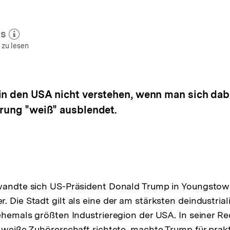
ls
 zum Autor)
öffnen
 zu lesen
in den USA nicht verstehen, wenn man sich dab
erung "weiß" ausblendet.
 wandte sich US-Präsident Donald Trump in Youngstown
 Die Stadt gilt als eine der am stärksten deindustrial
 ehemals größten Industrieregion der USA. In seiner Red
h weiße Zuhörerschaft richtete, machte Trump für prak