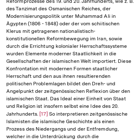
Reformprozesse des 19. und 20. Jahrhunderts, wie z. B.
des Tanzimat des Osmanischen Reiches, der
Modernisierungspolitik unter Muhammad Ali in
Ägypten (1806 - 1848) oder der vom schiitischen
Klerus mit getragenen nationalistisch-
konstitutionellen Reformbewegung im Iran, sowie
durch die Errichtung kolonialer Herrschaftssysteme
wurden Elemente moderner Staatlichkeit in die
Gesellschaften der islamischen Welt importiert. Diese
Konfrontation mit modernen Formen staatlicher
Herrschaft und den aus ihnen resultierenden
politischen Problemlagen bildet den Dreh- und
Angelpunkt der zeitgenössischen Reflexion über den
islamischen Staat. Das Ideal einer Einheit von Staat
und Religion ist insofern selbst eine Idee des 20.
Jahrhunderts.
Zur
[17]
So interpretieren zeitgenössische
Islamisten die islamische Geschichte als einen
Auflösung
Prozess des Niedergangs und der Entfremdung,
der
welcher in die Unterdrückung durch die
Fußnote