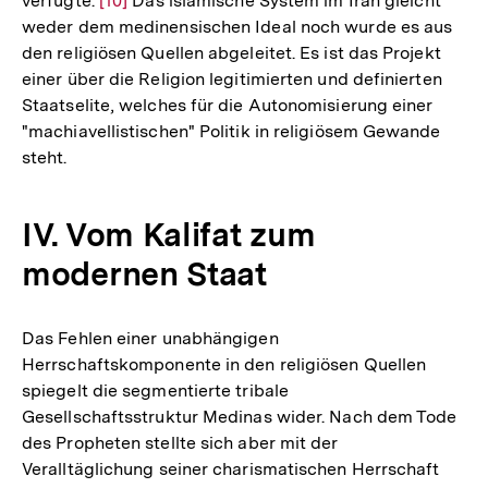
verfügte.
Zur
[10]
Das islamische System im Iran gleicht
weder dem medinensischen Ideal noch wurde es aus
Auflösung
den religiösen Quellen abgeleitet. Es ist das Projekt
der
einer über die Religion legitimierten und definierten
Fußnote
Staatselite, welches für die Autonomisierung einer
"machiavellistischen" Politik in religiösem Gewande
steht.
IV. Vom Kalifat zum
modernen Staat
Das Fehlen einer unabhängigen
Herrschaftskomponente in den religiösen Quellen
spiegelt die segmentierte tribale
Gesellschaftsstruktur Medinas wider. Nach dem Tode
des Propheten stellte sich aber mit der
Veralltäglichung seiner charismatischen Herrschaft