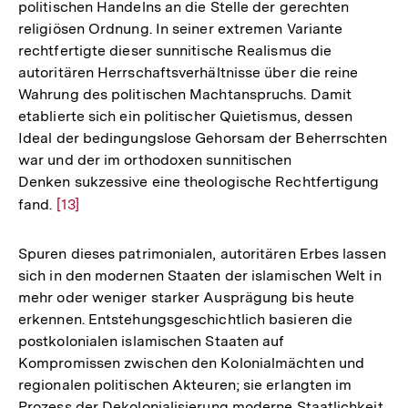
politischen Handelns an die Stelle der gerechten
religiösen Ordnung. In seiner extremen Variante
rechtfertigte dieser sunnitische Realismus die
autoritären Herrschaftsverhältnisse über die reine
Wahrung des politischen Machtanspruchs. Damit
etablierte sich ein politischer Quietismus, dessen
Ideal der bedingungslose Gehorsam der Beherrschten
war und der im orthodoxen sunnitischen
Denken sukzessive eine theologische Rechtfertigung
fand.
Zur
[13]
Auflösung
der
Spuren dieses patrimonialen, autoritären Erbes lassen
Fußnote
sich in den modernen Staaten der islamischen Welt in
mehr oder weniger starker Ausprägung bis heute
erkennen. Entstehungsgeschichtlich basieren die
postkolonialen islamischen Staaten auf
Kompromissen zwischen den Kolonialmächten und
regionalen politischen Akteuren; sie erlangten im
Prozess der Dekolonialisierung moderne Staatlichkeit