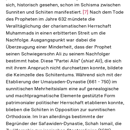
sich, historisch gesehen, schon im Schisma zwischen
Sunniten und Schiiten manifestiert.
Zur
[7]
Nach dem Tode
des Propheten im Jahre 632 mündete die
Auflösung
Veralltäglichung der charismatischen Herrschaft
der
Muhammads in einen erbitterten Streit um die
Fußnote
Nachfolge. Ausgangspunkt war dabei die
Überzeugung einer Minderheit, dass der Prophet
seinen Schwiegersohn Ali zu seinem Nachfolger
bestimmt habe. Diese "Partei Alis" (
shiat Ali
), die sich
mit ihrem Anspruch nicht durchsetzen konnte, bildete
die Keimzelle des Schiitentums. Während sich mit der
Etablierung der Umaiyaden-Dynastie (661 - 750) im
sunnitischen Mehrheitsislam eine auf genealogische
und machtpragmatische Elemente gestützte Form
patrimonialer politischer Herrschaft etablieren konnte,
blieben die Schiiten in Opposition zur sunnitischen
Orthodoxie. Im Iran allerdings bestimmte der
Begründer der Safawiden-Dynastie, Schah Ismail, die