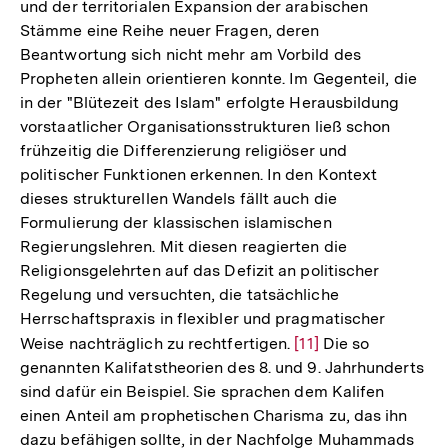
und der territorialen Expansion der arabischen
Stämme eine Reihe neuer Fragen, deren
Beantwortung sich nicht mehr am Vorbild des
Propheten allein orientieren konnte. Im Gegenteil, die
in der "Blütezeit des Islam" erfolgte Herausbildung
vorstaatlicher Organisationsstrukturen ließ schon
frühzeitig die Differenzierung religiöser und
politischer Funktionen erkennen. In den Kontext
dieses strukturellen Wandels fällt auch die
Formulierung der klassischen islamischen
Regierungslehren. Mit diesen reagierten die
Religionsgelehrten auf das Defizit an politischer
Regelung und versuchten, die tatsächliche
Herrschaftspraxis in flexibler und pragmatischer
Weise nachträglich zu rechtfertigen.
Zur
[11]
Die so
genannten Kalifatstheorien des 8. und 9. Jahrhunderts
Auflösung
sind dafür ein Beispiel. Sie sprachen dem Kalifen
der
einen Anteil am prophetischen Charisma zu, das ihn
Fußnote
dazu befähigen sollte, in der Nachfolge Muhammads