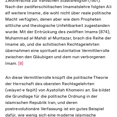
Zwölferschia zur iranischen Staatsreligion (1501).
Nach der zwölferschiitischen Imamatslehre folgten Ali
elf weitere Imame, die wohl nicht über reale politische
Macht verfügten, denen aber wie dem Propheten
sittliche und theologische Unfehlbarkeit zugestanden
wurde. Mit der Entrückung des zwölften Imams (874),
Muhammad al-Mahdi al-Muntazar, brach die Reihe der
Imame ab, und die schiitischen Rechtsgelehrten
übernahmen eine spirituell autoritative Vermittlerrolle
zwischen den Gläubigen und dem nun verborgenen
Imam.
Zur
[8]
Auflösung
der
An diese Vermittlerrolle knüpft die politische Theorie
Fußnote
der Herrschaft des obersten Rechtsgelehrten
(
velayet-e faqih
) von Ayatollah Khomeini an. Sie bildet
die Grundlage für die politische Ordnung in der
islamischen Republik Iran, und deren
postrevolutionäre Verfassung ist ein gutes Beispiel
dafür, wie wenig sich eine moderne islamische