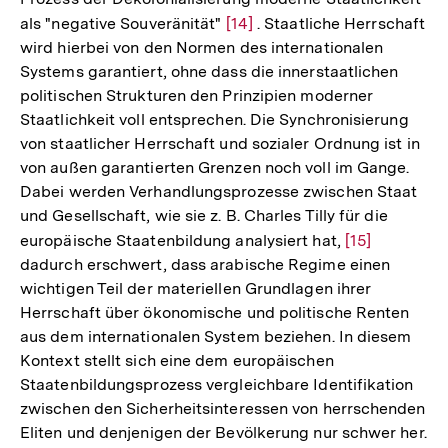
als "negative Souveränität"
Zur
[14]
. Staatliche Herrschaft
wird hierbei von den Normen des internationalen
Auflösung
Systems garantiert, ohne dass die innerstaatlichen
der
politischen Strukturen den Prinzipien moderner
Fußnote
Staatlichkeit voll entsprechen. Die Synchronisierung
von staatlicher Herrschaft und sozialer Ordnung ist in
von außen garantierten Grenzen noch voll im Gange.
Dabei werden Verhandlungsprozesse zwischen Staat
und Gesellschaft, wie sie z. B. Charles Tilly für die
europäische Staatenbildung analysiert hat,
Zur
[15]
dadurch erschwert, dass arabische Regime einen
Auflösung
wichtigen Teil der materiellen Grundlagen ihrer
der
Herrschaft über ökonomische und politische Renten
Fußnote
aus dem internationalen System beziehen. In diesem
Kontext stellt sich eine dem europäischen
Staatenbildungsprozess vergleichbare Identifikation
zwischen den Sicherheitsinteressen von herrschenden
Eliten und denjenigen der Bevölkerung nur schwer her.