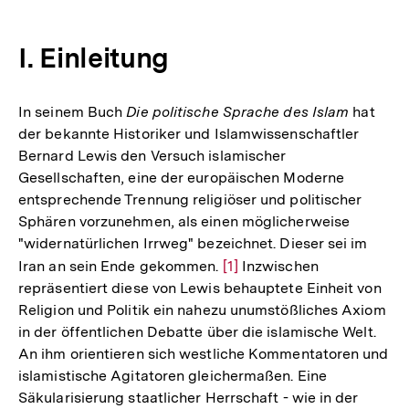
I. Einleitung
In seinem Buch
Die politische Sprache des Islam
hat
der bekannte Historiker und Islamwissenschaftler
Bernard Lewis den Versuch islamischer
Gesellschaften, eine der europäischen Moderne
entsprechende Trennung religiöser und politischer
Sphären vorzunehmen, als einen möglicherweise
"widernatürlichen Irrweg" bezeichnet. Dieser sei im
Iran an sein Ende gekommen.
Zur
[1]
Inzwischen
repräsentiert diese von Lewis behauptete Einheit von
Auflösung
Religion und Politik ein nahezu unumstößliches Axiom
der
in der öffentlichen Debatte über die islamische Welt.
Fußnote
An ihm orientieren sich westliche Kommentatoren und
islamistische Agitatoren gleichermaßen. Eine
Säkularisierung staatlicher Herrschaft - wie in der