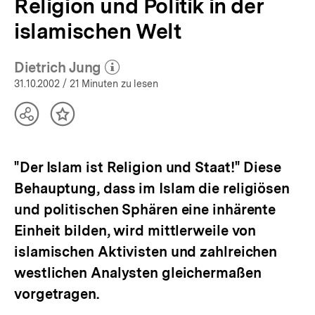
Religion und Politik in der
islamischen Welt
Dietrich Jung
(Mehr zum Autor)
öffnen
31.10.2002
/ 21 Minuten zu lesen
Teilen
Inhalt
Optionen
merken
anzeigen
"Der Islam ist Religion und Staat!" Diese
Behauptung, dass im Islam die religiösen
und politischen Sphären eine inhärente
Einheit bilden, wird mittlerweile von
islamischen Aktivisten und zahlreichen
westlichen Analysten gleichermaßen
vorgetragen.