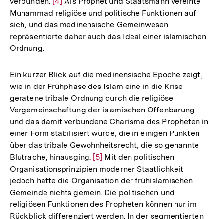
verbunden.
Zur
[4]
Als Prophet und Staatsmann vereinte
Muhammad religiöse und politische Funktionen auf
Auflösung
sich, und das medinensische Gemeinwesen
der
repräsentierte daher auch das Ideal einer islamischen
Fußnote
Ordnung.
Ein kurzer Blick auf die medinensische Epoche zeigt,
wie in der Frühphase des Islam eine in die Krise
geratene tribale Ordnung durch die religiöse
Vergemeinschaftung der islamischen Offenbarung
und das damit verbundene Charisma des Propheten in
einer Form stabilisiert wurde, die in einigen Punkten
über das tribale Gewohnheitsrecht, die so genannte
Blutrache, hinausging.
Zur
[5]
Mit den politischen
Organisationsprinzipien moderner Staatlichkeit
Auflösung
jedoch hatte die Organisation der frühislamischen
der
Gemeinde nichts gemein. Die politischen und
Fußnote
religiösen Funktionen des Propheten können nur im
Rückblick differenziert werden. In der segmentierten