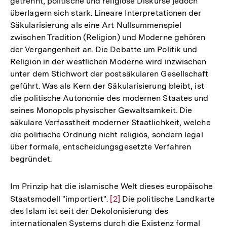
getrennt, politische und religiöse Diskurse jedoch
überlagern sich stark. Lineare Interpretationen der
Säkularisierung als eine Art Nullsummenspiel
zwischen Tradition (Religion) und Moderne gehören
der Vergangenheit an. Die Debatte um Politik und
Religion in der westlichen Moderne wird inzwischen
unter dem Stichwort der postsäkularen Gesellschaft
geführt. Was als Kern der Säkularisierung bleibt, ist
die politische Autonomie des modernen Staates und
seines Monopols physischer Gewaltsamkeit. Die
säkulare Verfasstheit moderner Staatlichkeit, welche
die politische Ordnung nicht religiös, sondern legal
über formale, entscheidungsgesetzte Verfahren
begründet.
Im Prinzip hat die islamische Welt dieses europäische
Staatsmodell "importiert".
Zur
[2]
Die politische Landkarte
des Islam ist seit der Dekolonisierung des
Auflösung
internationalen Systems durch die Existenz formal
der