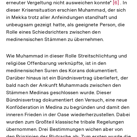
erneuter Vergeltung nicht ausweichen konnte"
Zur
[6]
. In
dieser Krisensituation erschien Muhammad, der sich
Auflösung
in Mekka trotz aller Anfeindungen standhaft und
der
unbeugsam gezeigt hatte, als geeignete Person, die
Fußnote
Rolle eines Schiedsrichters zwischen den
medinensischen Stämmen zu übernehmen.
Wie Muhammad in dieser Rolle Streitschlichtung und
religiöse Offenbarung verknüpfte, ist in den
medinensischen Suren des Korans dokumentiert.
Darüber hinaus ist ein Bündnisvertrag überliefert, der
bald nach der Ankunft Muhammads zwischen den
Stämmen Medinas geschlossen wurde. Dieser
Bündnisvertrag dokumentiert den Versuch, eine neue
Konföderation in Medina zu begründen und damit den
inneren Frieden in der Oase wiederherzustellen. Dabei
wurden zum Großteil klassische tribale Regelungen
übernommen. Drei Bestimmungen wichen aber von
den Prinzipien der Blutrache ab: Zum ersten wurde die