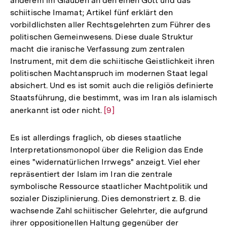
anderem im Glauben an den einen Gott und das
schiitische Imamat; Artikel fünf erklärt den
vorbildlichsten aller Rechtsgelehrten zum Führer des
politischen Gemeinwesens. Diese duale Struktur
macht die iranische Verfassung zum zentralen
Instrument, mit dem die schiitische Geistlichkeit ihren
politischen Machtanspruch im modernen Staat legal
absichert. Und es ist somit auch die religiös definierte
Staatsführung, die bestimmt, was im Iran als islamisch
anerkannt ist oder nicht.
Zur
[9]
Auflösung
der
Es ist allerdings fraglich, ob dieses staatliche
Fußnote
Interpretationsmonopol über die Religion das Ende
eines "widernatürlichen Irrwegs" anzeigt. Viel eher
repräsentiert der Islam im Iran die zentrale
symbolische Ressource staatlicher Machtpolitik und
sozialer Disziplinierung. Dies demonstriert z. B. die
wachsende Zahl schiitischer Gelehrter, die aufgrund
ihrer oppositionellen Haltung gegenüber der