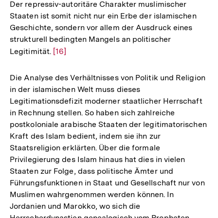
Der repressiv-autoritäre Charakter muslimischer
Staaten ist somit nicht nur ein Erbe der islamischen
Geschichte, sondern vor allem der Ausdruck eines
strukturell bedingten Mangels an politischer
Legitimität.
Zur
[16]
Auflösung
der
Die Analyse des Verhältnisses von Politik und Religion
Fußnote
in der islamischen Welt muss dieses
Legitimationsdefizit moderner staatlicher Herrschaft
in Rechnung stellen. So haben sich zahlreiche
postkoloniale arabische Staaten der legitimatorischen
Kraft des Islam bedient, indem sie ihn zur
Staatsreligion erklärten. Über die formale
Privilegierung des Islam hinaus hat dies in vielen
Staaten zur Folge, dass politische Ämter und
Führungsfunktionen in Staat und Gesellschaft nur von
Muslimen wahrgenommen werden können. In
Jordanien und Marokko, wo sich die
Herrscherdynastien genealogisch vom Propheten