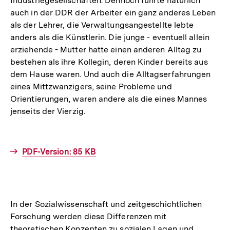
Industriegesellschaften. Dennoch führte natürlich
auch in der DDR der Arbeiter ein ganz anderes Leben
als der Lehrer, die Verwaltungsangestellte lebte
anders als die Künstlerin. Die junge - eventuell allein
erziehende - Mutter hatte einen anderen Alltag zu
bestehen als ihre Kollegin, deren Kinder bereits aus
dem Hause waren. Und auch die Alltagserfahrungen
eines Mittzwanzigers, seine Probleme und
Orientierungen, waren andere als die eines Mannes
jenseits der Vierzig.
Interner
PDF-Version: 85 KB
Link:
In der Sozialwissenschaft und zeitgeschichtlichen
Forschung werden diese Differenzen mit
theoretischen Konzepten zu sozialen Lagen und