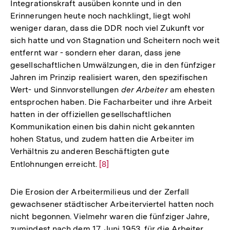
Integrationskraft ausüben konnte und in den
Erinnerungen heute noch nachklingt, liegt wohl
weniger daran, dass die DDR noch viel Zukunft vor
sich hatte und von Stagnation und Scheitern noch weit
entfernt war - sondern eher daran, dass jene
gesellschaftlichen Umwälzungen, die in den fünfziger
Jahren im Prinzip realisiert waren, den spezifischen
Wert- und Sinnvorstellungen
der Arbeiter
am ehesten
entsprochen haben. Die Facharbeiter und ihre Arbeit
hatten in der offiziellen gesellschaftlichen
Kommunikation einen bis dahin nicht gekannten
hohen Status, und zudem hatten die Arbeiter im
Verhältnis zu anderen Beschäftigten gute
Entlohnungen erreicht.
Zur
[8]
Auflösung
der
Die Erosion der Arbeitermilieus und der Zerfall
Fußnote
gewachsener städtischer Arbeiterviertel hatten noch
nicht begonnen. Vielmehr waren die fünfziger Jahre,
zumindest nach dem 17. Juni 1953, für die Arbeiter