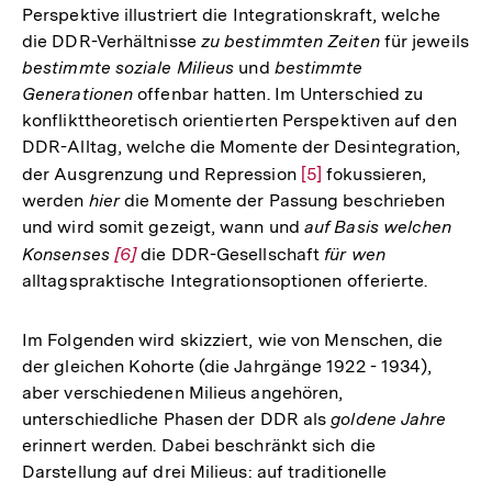
Perspektive illustriert die Integrationskraft, welche
die DDR-Verhältnisse
zu bestimmten Zeiten
für jeweils
bestimmte soziale Milieus
und
bestimmte
Generationen
offenbar hatten. Im Unterschied zu
konflikttheoretisch orientierten Perspektiven auf den
DDR-Alltag, welche die Momente der Desintegration,
der Ausgrenzung und Repression
Zur
[5]
fokussieren,
werden
hier
die Momente der Passung beschrieben
Auflösung
und wird somit gezeigt, wann und
auf Basis welchen
der
Konsenses
Zur
[6]
die DDR-Gesellschaft
für wen
Fußnote
alltagspraktische Integrationsoptionen offerierte.
Auflösung
der
Fußnote
Im Folgenden wird skizziert, wie von Menschen, die
der gleichen Kohorte (die Jahrgänge 1922 - 1934),
aber verschiedenen Milieus angehören,
unterschiedliche Phasen der DDR als
goldene Jahre
erinnert werden. Dabei beschränkt sich die
Darstellung auf drei Milieus: auf traditionelle