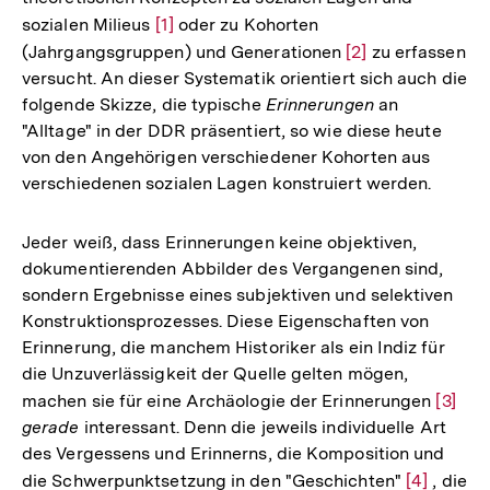
sozialen Milieus
Zur
[1]
oder zu Kohorten
(Jahrgangsgruppen) und Generationen
Auflösung
Zur
[2]
zu erfassen
versucht. An dieser Systematik orientiert sich auch die
der
Auflösung
folgende Skizze, die typische
Erinnerungen
an
Fußnote
der
"Alltage" in der DDR präsentiert, so wie diese heute
Fußnote
von den Angehörigen verschiedener Kohorten aus
verschiedenen sozialen Lagen konstruiert werden.
Jeder weiß, dass Erinnerungen keine objektiven,
dokumentierenden Abbilder des Vergangenen sind,
sondern Ergebnisse eines subjektiven und selektiven
Konstruktionsprozesses. Diese Eigenschaften von
Erinnerung, die manchem Historiker als ein Indiz für
die Unzuverlässigkeit der Quelle gelten mögen,
machen sie für eine Archäologie der Erinnerungen
Zur
[3]
gerade
interessant. Denn die jeweils individuelle Art
Auflö
des Vergessens und Erinnerns, die Komposition und
der
die Schwerpunktsetzung in den "Geschichten"
Zur
[4]
, die
Fußno