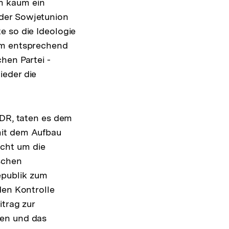
m kaum ein
 der Sowjetunion
e so die Ideologie
ilm entsprechend
hen Partei -
ieder die
DDR, taten es dem
mit dem Aufbau
cht um die
schen
epublik zum
den Kontrolle
itrag zur
ten und das