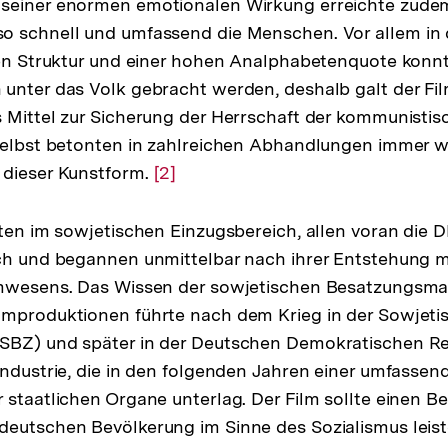
seiner enormen emotionalen Wirkung erreichte zude
o schnell und umfassend die Menschen. Vor allem in
hen Struktur und einer hohen Analphabetenquote konnt
 unter das Volk gebracht werden, deshalb galt der F
 Mittel zur Sicherung der Herrschaft der kommunistisc
selbst betonten in zahlreichen Abhandlungen immer w
 dieser Kunstform.
Zur
[2]
Auflösung
der
aten im sowjetischen Einzugsbereich, allen voran die 
Fußnote
ich und begannen unmittelbar nach ihrer Entstehung 
lmwesens. Das Wissen der sowjetischen Besatzungsma
lmproduktionen führte nach dem Krieg in der Sowjeti
SBZ) und später in der Deutschen Demokratischen R
industrie, die in den folgenden Jahren einer umfassen
 staatlichen Organe unterlag. Der Film sollte einen Be
deutschen Bevölkerung im Sinne des Sozialismus leis