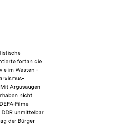
listische
tierte fortan die
wie im Westen -
Marxismus-
. Mit Argusaugen
Vorhaben nicht
e DEFA-Filme
er DDR unmittelbar
tag der Bürger