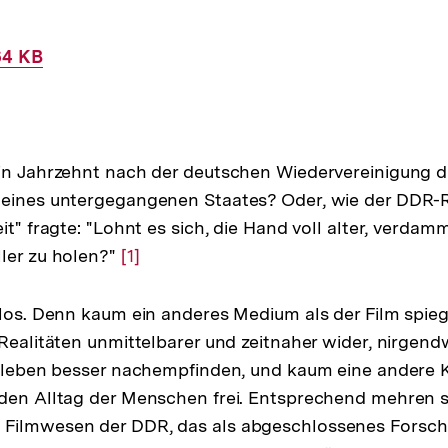
64 KB
in Jahrzehnt nach der deutschen Wiedervereinigung d
 eines untergegangenen Staates? Oder, wie der DDR-
it" fragte: "Lohnt es sich, die Hand voll alter, verda
ler zu holen?"
Zur
[1]
Auflösung
der
llos. Denn kaum ein anderes Medium als der Film spieg
Fußnote
 Realitäten unmittelbarer und zeitnaher wider, nirgend
Erleben besser nachempfinden, und kaum eine andere 
den Alltag der Menschen frei. Entsprechend mehren s
Filmwesen der DDR, das als abgeschlossenes Forsc