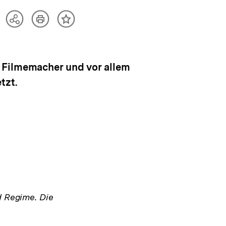
Artikel
Teilen
Inhalt
drucken
Optionen
merken
anzeigen
 Filmemacher und vor allem
tzt.
d Regime. Die