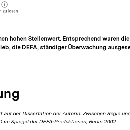
zum Autor)
öffnen
n zu lesen
nen hohen Stellenwert. Entsprechend waren die
trieb, die DEFA, ständiger Überwachung ausgese
tung
rt auf der Dissertation der Autorin: Zwischen Regie un
ED im Spiegel der DEFA-Produktionen, Berlin 2002.