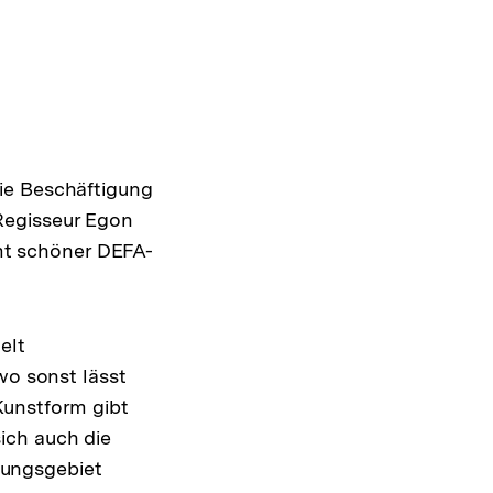
ie Beschäftigung
Regisseur Egon
mmt schöner DEFA-
elt
wo sonst lässt
Kunstform gibt
ich auch die
hungsgebiet