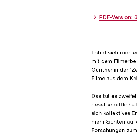
Interner
PDF-Version: 
Link:
Lohnt sich rund e
mit dem Filmerbe
Günther in der "Ze
Filme aus dem Kel
Das tut es zweife
gesellschaftliche
sich kollektives 
mehr Sichten auf 
Forschungen zum 