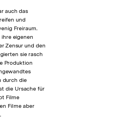
ar auch das
reifen und
wenig Freiraum.
 ihre eigenen
der Zensur und den
ierten sie rasch
ie Produktion
 angewandtes
n durch die
t die Ursache für
pt Filme
en Filme aber
.