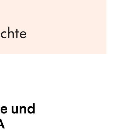
ne und
A