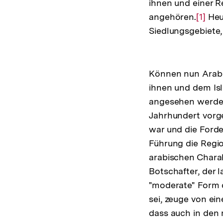
ihnen und einer R
angehören.
Zur
[1]
Heut
Siedlungsgebiete,
Auflö
der
Fußno
Können nun Arabe
ihnen und dem Is
angesehen werden
Jahrhundert vorge
war und die Forder
Führung die Regio
arabischen Charak
Botschafter, der l
"moderate" Form d
sei, zeuge von ein
dass auch in den 