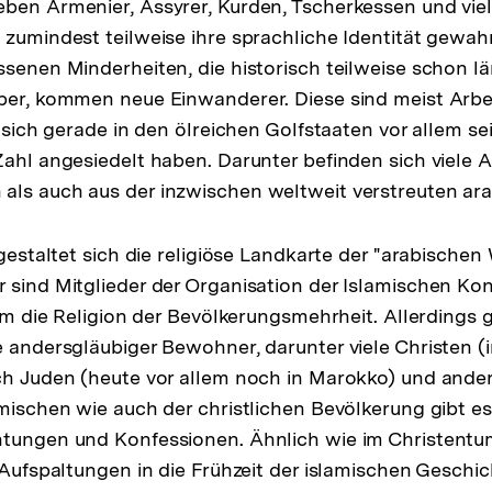
ben Armenier, Assyrer, Kurden, Tscherkessen und viel
 zumindest teilweise ihre sprachliche Identität gewah
ssenen Minderheiten, die historisch teilweise schon l
aber, kommen neue Einwanderer. Diese sind meist Arb
e sich gerade in den ölreichen Golfstaaten vor allem se
Zahl angesiedelt haben. Darunter befinden sich viele 
als auch aus der inzwischen weltweit verstreuten ara
 gestaltet sich die religiöse Landkarte der "arabischen 
 sind Mitglieder der Organisation der Islamischen Ko
lam die Religion der Bevölkerungsmehrheit. Allerdings 
e andersgläubiger Bewohner, darunter viele Christen (
ch Juden (heute vor allem noch in Marokko) und ande
amischen wie auch der christlichen Bevölkerung gibt es
htungen und Konfessionen. Ähnlich wie im Christentu
 Aufspaltungen in die Frühzeit der islamischen Geschic