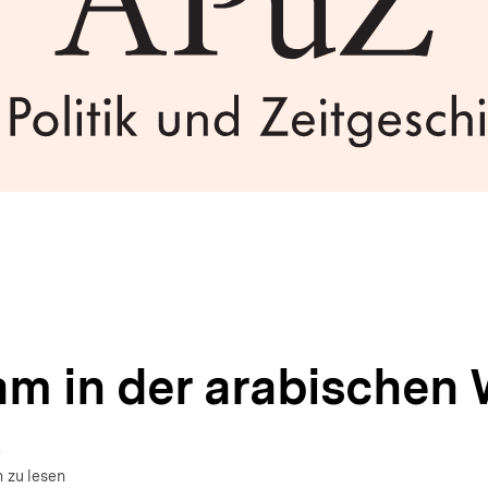
am in der arabischen 
um Autor)
fnen
 zu lesen