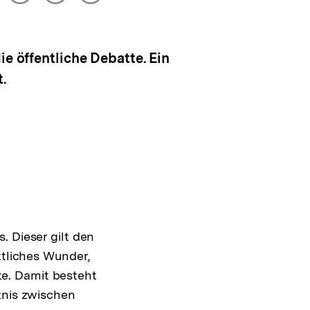
drucken
Optionen
merken
anzeigen
e öffentliche Debatte. Ein
.
. Dieser gilt den
ttliches Wunder,
e. Damit besteht
tnis zwischen