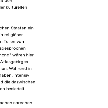
it den
r kulturellen
schen Staaten ein
n religiöser
n Teilen von
usgesprochen
mond" wären hier
 Atlasgebirges
nnen. Während in
haben, intensiv
nd die dazwischen
n besiedelt.
rachen sprechen.