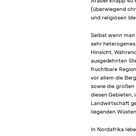
Araber knapp 40 P
(überwiegend chri
und religiösen Ide
Selbst wenn man d
sehr heterogenes B
Hinsicht. Während
ausgedehnten Ste
fruchtbare Regio
vor allem die Be
sowie die großen 
diesen Gebieten, 
Landwirtschaft ge
liegenden Wüste
In Nordafrika leb