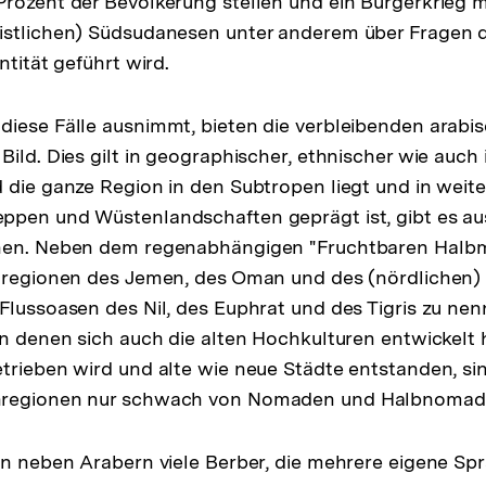
rozent der Bevölkerung stellen und ein Bürgerkrieg m
stlichen) Südsudanesen unter anderem über Fragen de
ntität geführt wird.
iese Fälle ausnimmt, bieten die verbleibenden arabi
ild. Dies gilt in geographischer, ethnischer wie auch i
 die ganze Region in den Subtropen liegt und in weite
ppen und Wüstenlandschaften geprägt ist, gibt es a
nen. Neben dem regenabhängigen "Fruchtbaren Halb
rgregionen des Jemen, des Oman und des (nördlichen)
Flussoasen des Nil, des Euphrat und des Tigris zu ne
in denen sich auch die alten Hochkulturen entwickelt 
trieben wird und alte wie neue Städte entstanden, si
nregionen nur schwach von Nomaden und Halbnomade
en neben Arabern viele Berber, die mehrere eigene Sp