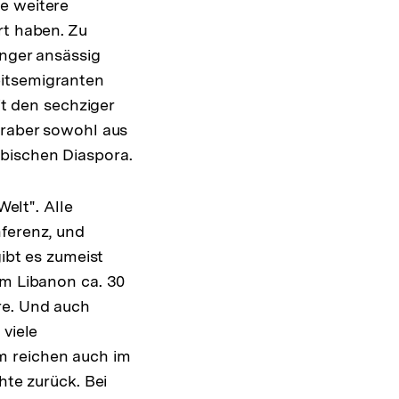
e weitere
rt haben. Zu
änger ansässig
eitsemigranten
it den sechziger
Araber sowohl aus
bischen Diaspora.
Welt". Alle
nferenz, und
gibt es zumeist
im Libanon ca. 30
re. Und auch
 viele
m reichen auch im
hte zurück. Bei