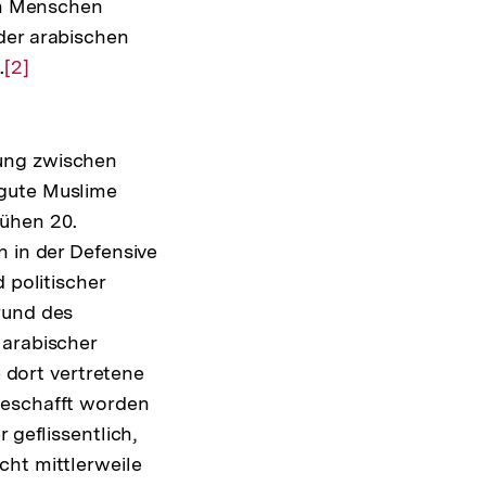
den Menschen
der arabischen
.
Zur
[2]
Auflösung
der
Fußnote
dung zwischen
 gute Muslime
rühen 20.
h in der Defensive
 politischer
rund des
 arabischer
e dort vertretene
geschafft worden
 geflissentlich,
cht mittlerweile