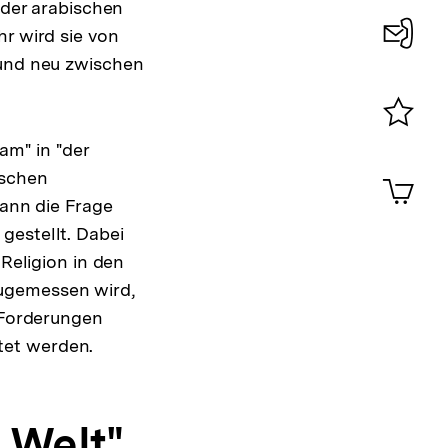
 der arabischen
hr wird sie von
 und neu zwischen
Konta
0
Merklist
am" in "der
ansehen
0
ischen
Artik
im
nn die Frage
Shop-
gestellt. Dabei
Warenko
 Religion in den
ansehen
zugemessen wird,
n Forderungen
tet werden.
n Welt"