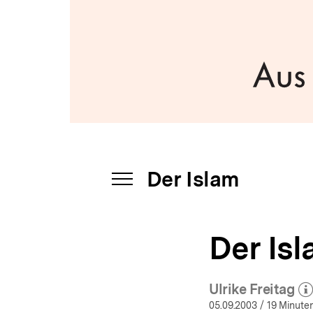
Islam
a
|
t
bpb.de
i
o
n
Der Islam
INHALTSNAVIGATION
ÖFFNEN
Der Isl
Ulrike Freitag
(Mehr z
öf
05.09.2003
/ 19 Minuten