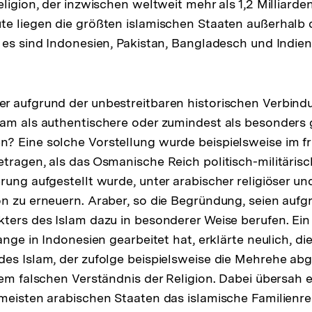
eligion, der inzwischen weltweit mehr als 1,2 Milliar
e liegen die größten islamischen Staaten außerhalb 
 es sind Indonesien, Pakistan, Bangladesch und Indien
sung
te
r aufgrund der unbestreitbaren historischen Verbin
lam als authentischere oder zumindest als besonders
? Eine solche Vorstellung wurde beispielsweise im f
tragen, als das Osmanische Reich politisch-militärisc
ung aufgestellt wurde, unter arabischer religiöser und
n zu erneuern. Araber, so die Begründung, seien aufg
ters des Islam dazu in besonderer Weise berufen. Ein
ange in Indonesien gearbeitet hat, erklärte neulich, di
es Islam, der zufolge beispielsweise die Mehrehe ab
em falschen Verständnis der Religion. Dabei übersah er
meisten arabischen Staaten das islamische Familienre