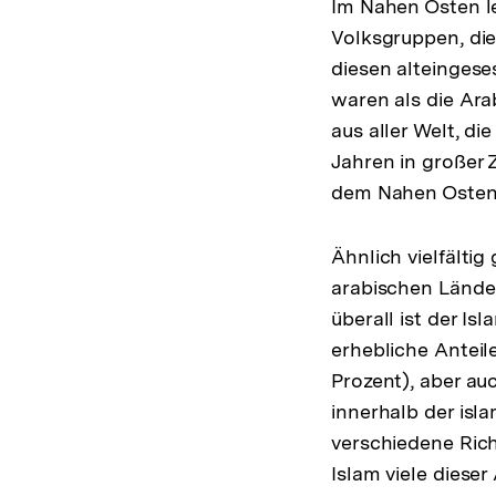
Im Nahen Osten le
Volksgruppen, die
diesen alteingese
waren als die Ar
aus aller Welt, di
Jahren in großer 
dem Nahen Osten 
Ähnlich vielfältig
arabischen Länder
überall ist der Is
erhebliche Anteil
Prozent), aber au
innerhalb der isl
verschiedene Ric
Islam viele dieser