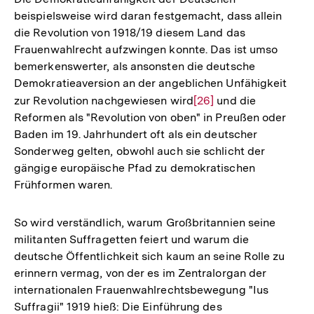
beispielsweise wird daran festgemacht, dass allein
die Revolution von 1918/19 diesem Land das
Frauenwahlrecht aufzwingen konnte. Das ist umso
bemerkenswerter, als ansonsten die deutsche
Demokratieaversion an der angeblichen Unfähigkeit
zur Revolution nachgewiesen wird
Zur
[26]
und die
Reformen als "Revolution von oben" in Preußen oder
Auflösung
Baden im 19. Jahrhundert oft als ein deutscher
der
Sonderweg gelten, obwohl auch sie schlicht der
Fußnote
gängige europäische Pfad zu demokratischen
Frühformen waren.
So wird verständlich, warum Großbritannien seine
militanten Suffragetten feiert und warum die
deutsche Öffentlichkeit sich kaum an seine Rolle zu
erinnern vermag, von der es im Zentralorgan der
internationalen Frauenwahlrechtsbewegung "Ius
Suffragii" 1919 hieß: Die Einführung des