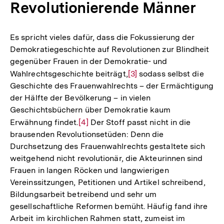
Revolutionierende Männer
Fußnote
Es spricht vieles dafür, dass die Fokussierung der
Demokratiegeschichte auf Revolutionen zur Blindheit
gegenüber Frauen in der Demokratie- und
Wahlrechtsgeschichte beiträgt,
Zur
[3]
sodass selbst die
Geschichte des Frauenwahlrechts – der Ermächtigung
Auflösung
der Hälfte der Bevölkerung – in vielen
der
Geschichtsbüchern über Demokratie kaum
Fußnote
Erwähnung findet.
Zur
[4]
Der Stoff passt nicht in die
brausenden Revolutionsetüden: Denn die
Auflösung
Durchsetzung des Frauenwahlrechts gestaltete sich
der
weitgehend nicht revolutionär, die Akteurinnen sind
Fußnote
Frauen in langen Röcken und langwierigen
Vereinssitzungen, Petitionen und Artikel schreibend,
Bildungsarbeit betreibend und sehr um
gesellschaftliche Reformen bemüht. Häufig fand ihre
Arbeit im kirchlichen Rahmen statt, zumeist im