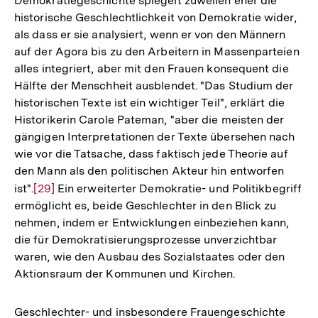
Demokratiegeschichte spiegelt zuweilen eher die
historische Geschlechtlichkeit von Demokratie wider,
als dass er sie analysiert, wenn er von den Männern
auf der Agora bis zu den Arbeitern in Massenparteien
alles integriert, aber mit den Frauen konsequent die
Hälfte der Menschheit ausblendet. "Das Studium der
historischen Texte ist ein wichtiger Teil", erklärt die
Historikerin Carole Pateman, "aber die meisten der
gängigen Interpretationen der Texte übersehen nach
wie vor die Tatsache, dass faktisch jede Theorie auf
den Mann als den politischen Akteur hin entworfen
ist".
Zur
[29]
Ein erweiterter Demokratie- und Politikbegriff
ermöglicht es, beide Geschlechter in den Blick zu
Auflösung
nehmen, indem er Entwicklungen einbeziehen kann,
der
die für Demokratisierungsprozesse unverzichtbar
Fußnote
waren, wie den Ausbau des Sozialstaates oder den
Aktionsraum der Kommunen und Kirchen.
Geschlechter- und insbesondere Frauengeschichte