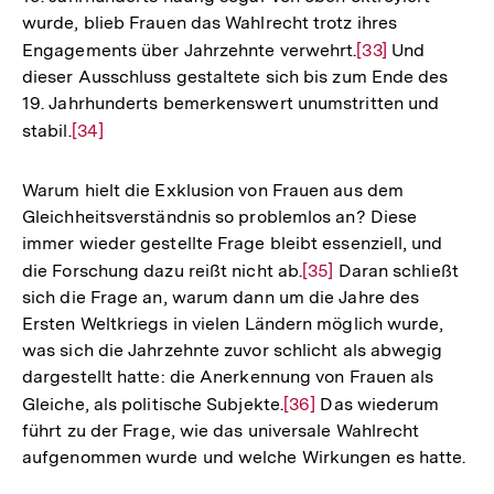
wurde, blieb Frauen das Wahlrecht trotz ihres
Engagements über Jahrzehnte verwehrt.
Zur
[33]
Und
dieser Ausschluss gestaltete sich bis zum Ende des
Auflösung
19. Jahrhunderts bemerkenswert unumstritten und
der
stabil.
Zur
[34]
Fußnote
Auflösung
der
Warum hielt die Exklusion von Frauen aus dem
Fußnote
Gleichheitsverständnis so problemlos an? Diese
immer wieder gestellte Frage bleibt essenziell, und
die Forschung dazu reißt nicht ab.
Zur
[35]
Daran schließt
sich die Frage an, warum dann um die Jahre des
Auflösung
Ersten Weltkriegs in vielen Ländern möglich wurde,
der
was sich die Jahrzehnte zuvor schlicht als abwegig
Fußnote
dargestellt hatte: die Anerkennung von Frauen als
Gleiche, als politische Subjekte.
Zur
[36]
Das wiederum
führt zu der Frage, wie das universale Wahlrecht
Auflösung
aufgenommen wurde und welche Wirkungen es hatte.
der
Fußnote