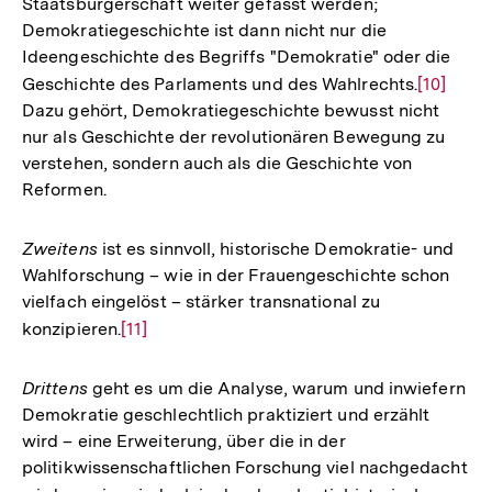
Staatsbürgerschaft weiter gefasst werden;
Demokratiegeschichte ist dann nicht nur die
Ideengeschichte des Begriffs "Demokratie" oder die
Geschichte des Parlaments und des Wahlrechts.
Zur
[10]
Dazu gehört, Demokratiegeschichte bewusst nicht
Auflösu
nur als Geschichte der revolutionären Bewegung zu
der
verstehen, sondern auch als die Geschichte von
Fußnote
Reformen.
Zweitens
ist es sinnvoll, historische Demokratie- und
Wahlforschung – wie in der Frauengeschichte schon
vielfach eingelöst – stärker transnational zu
konzipieren.
Zur
[11]
Auflösung
der
Drittens
geht es um die Analyse, warum und inwiefern
Fußnote
Demokratie geschlechtlich praktiziert und erzählt
wird – eine Erweiterung, über die in der
politikwissenschaftlichen Forschung viel nachgedacht