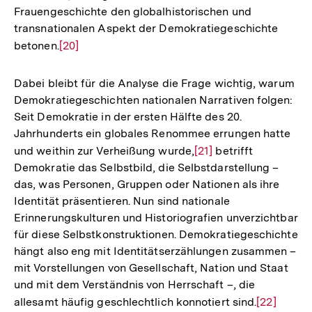
Frauengeschichte den globalhistorischen und
transnationalen Aspekt der Demokratiegeschichte
betonen.
Zur
[20]
Auflösung
der
Dabei bleibt für die Analyse die Frage wichtig, warum
Fußnote
Demokratiegeschichten nationalen Narrativen folgen:
Seit Demokratie in der ersten Hälfte des 20.
Jahrhunderts ein globales Renommee errungen hatte
und weithin zur Verheißung wurde,
Zur
[21]
betrifft
Demokratie das Selbstbild, die Selbstdarstellung –
Auflösung
das, was Personen, Gruppen oder Nationen als ihre
der
Identität präsentieren. Nun sind nationale
Fußnote
Erinnerungskulturen und Historiografien unverzichtbar
für diese Selbstkonstruktionen. Demokratiegeschichte
hängt also eng mit Identitätserzählungen zusammen –
mit Vorstellungen von Gesellschaft, Nation und Staat
und mit dem Verständnis von Herrschaft –, die
allesamt häufig geschlechtlich konnotiert sind.
Zur
[22]