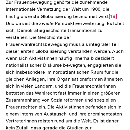
Zur Frauenbewegung gehörte die zunehmende
internationale Vernetzung der Welt um 1900, die
häufig als erste Globalisierung bezeichnet wird.
Zur
[19]
Und das ist die
zweite
Perspektiverweiterung: Es lohnt
Auflösun
sich, Demokratiegeschichte transnational zu
der
verstehen. Die Geschichte der
Fußnote
Frauenwahlrechtsbewegung muss als integraler Teil
dieser ersten Globalisierung verstanden werden. Auch
wenn sich Aktivistinnen häufig innerhalb dezidiert
nationalistischer Diskurse bewegten, engagierten sie
sich insbesondere im nordatlantischen Raum für die
gleichen Anliegen, ihre Organisationsformen ähnelten
sich in vielen Ländern, und die Frauenrechtlerinnen
betteten das Wahlrecht fast immer in einen größeren
Zusammenhang von Sozialreformen und speziellen
Frauenrechten ein. Die Aktivistinnen befanden sich in
einem intensiven Austausch, und ihre prominentesten
Vertreterinnen reisten rund um die Welt. Es ist daher
kein Zufall, dass gerade die Studien zur