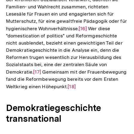
Familien- und Wahlrecht zusammen, richteten
Lesesäle für Frauen ein und engagierten sich für
Mutterschutz, für eine gewaltfreie Pädagogik oder für
hygienischere Wohnverhältnisse.
Zur
[16]
Wer diese
"domestication of politics" und Reformgeschichte
Auflösung
nicht ausblendet, bezieht einen gewichtigen Teil der
der
Demokratiegeschichte in die Analyse ein, denn die
Fußnote
Reformen trugen wesentlich zur Herausbildung des
Sozialstaats bei, eine der zentralen Säule von
Demokratie.
Zur
[17]
Gemeinsam mit der Frauenbewegung
fand die Reformbewegung bereits vor dem Ersten
Auflösung
Weltkrieg einen Höhepunkt.
Zur
[18]
der
Auflösung
Fußnote
der
Demokratiegeschichte
Fußnote
transnational