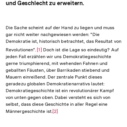
und Geschlecht zu erweitern.
Die Sache scheint auf der Hand zu liegen und muss
gar nicht weiter nachgewiesen werden: "Die
Demokratie ist, historisch betrachtet, das Resultat von
Zur
Revolutionen".
[1]
Doch ist die Lage so eindeutig? Auf
Auflösung
jeden Fall erzählen wir uns Demokratiegeschichte
der
gerne triumphierend, mit wehenden Fahnen und
Fußnote
geballten Fäusten, über Barrikaden stiebend und
Mauern einreißend. Der zentrale Punkt dieses
geradezu globalen Demokratienarrativs lautet:
Demokratiegeschichte ist ein revolutionärer Kampf
von unten gegen oben. Dabei versteht es sich von
selbst, dass diese Geschichte in aller Regel eine
Männergeschichte ist.
Zur
[2]
Auflösung
der