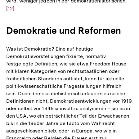
wird, weniger jedoch in der demokratiehistorischen.
Zur
[12]
Aufl
der
Fußn
Demokratie und Reformen
Was ist Demokratie? Eine auf heutige
Demokratievorstellungen fixierte, normativ
festgelegte Definition, wie sie etwa Freedom House
mit klaren Kategorien von rechtsstaatlichen oder
freiheitlichen Standards auflistet, kann für aktuelle
politikwissenschaftliche Fragestellungen hilfreich
sein. Doch demokratiehistorisch erlauben es solche
Definitionen nicht, Demokratieentwicklungen vor 1919
oder selbst vor 1945 sinnvoll zu analysieren – sei es in
den USA, wo ein beträchtlicher Teil der Erwachsenen
bis in die 1960er Jahre de facto vom Wahlrecht
ausgeschlossen blieb, oder in Europa, wo wie in
Frankreich oder Belgien die Frauen erst zur