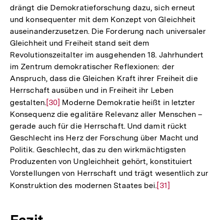
drängt die Demokratieforschung dazu, sich erneut
und konsequenter mit dem Konzept von Gleichheit
auseinanderzusetzen. Die Forderung nach universaler
Gleichheit und Freiheit stand seit dem
Revolutionszeitalter im ausgehenden 18. Jahrhundert
im Zentrum demokratischer Reflexionen: der
Anspruch, dass die Gleichen Kraft ihrer Freiheit die
Herrschaft ausüben und in Freiheit ihr Leben
gestalten.
Zur
[30]
Moderne Demokratie heißt in letzter
Konsequenz die egalitäre Relevanz aller Menschen –
Auflösung
gerade auch für die Herrschaft. Und damit rückt
der
Geschlecht ins Herz der Forschung über Macht und
Fußnote
Politik. Geschlecht, das zu den wirkmächtigsten
Produzenten von Ungleichheit gehört, konstituiert
Vorstellungen von Herrschaft und trägt wesentlich zur
Konstruktion des modernen Staates bei.
Zur
[31]
Auflösung
der
Fazit