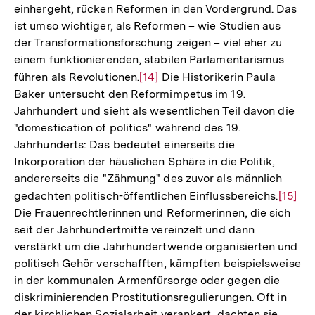
einhergeht, rücken Reformen in den Vordergrund. Das
ist umso wichtiger, als Reformen – wie Studien aus
der Transformationsforschung zeigen – viel eher zu
einem funktionierenden, stabilen Parlamentarismus
führen als Revolutionen.
Zur
[14]
Die Historikerin Paula
Baker untersucht den Reformimpetus im 19.
Auflösung
Jahrhundert und sieht als wesentlichen Teil davon die
der
"domestication of politics" während des 19.
Fußnote
Jahrhunderts: Das bedeutet einerseits die
Inkorporation der häuslichen Sphäre in die Politik,
andererseits die "Zähmung" des zuvor als männlich
gedachten politisch-öffentlichen Einflussbereichs.
Zur
[15]
Die Frauenrechtlerinnen und Reformerinnen, die sich
Auflös
seit der Jahrhundertmitte vereinzelt und dann
der
verstärkt um die Jahrhundertwende organisierten und
Fußno
politisch Gehör verschafften, kämpften beispielsweise
in der kommunalen Armenfürsorge oder gegen die
diskriminierenden Prostitutionsregulierungen. Oft in
der kirchlichen Sozialarbeit verankert, dachten sie