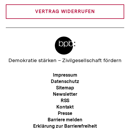
Link:
VERTRAG WIDERRUFEN
Meta-
Links
Zur
Demokratie stärken –
Zivilgesellschaft fördern
Startseite
der
Meta-
Impressum
bpb
Navigation
Datenschutz
Sitemap
Newsletter
RSS
Kontakt
Presse
Barriere melden
Erklärung zur Barrierefreiheit