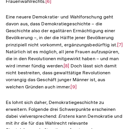
Frauenwahlrechts.
Zur
[6]
Auflösung
der
Eine neuere Demokratie- und Wahlforschung geht
Fußnote
davon aus, dass Demokratiegeschichte – die
Geschichte also der egalitären Ermächtigung einer
Bevölkerung –, in der die Hälfte jener Bevölkerung
prinzipiell nicht vorkommt, ergänzungsbedürftig ist.
Zur
[7]
Natürlich ist es möglich, all jene Frauen aufzuspüren,
Aufl
die in den Revolutionen mitgewirkt haben – und man
der
wird immer fündig werden.
Zur
[8]
Doch lässt sich damit
Fußn
nicht bestreiten, dass gewalttätige Revolutionen
Auflösung
vorrangig das Geschäft junger Männer ist, aus
der
welchen Gründen auch immer.
Zur
[9]
Fußnote
Auflösung
der
Es lohnt sich daher, Demokratiegeschichte zu
Fußnote
erweitern. Folgende drei Schwerpunkte erscheinen
dabei vielversprechend:
Erstens
kann Demokratie und
mit ihr die für das Wahlrecht relevante