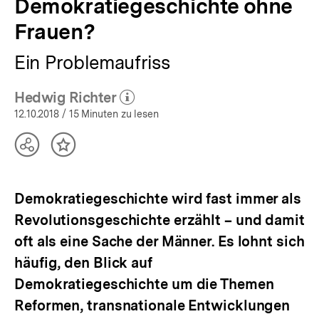
Demokratiegeschichte ohne
Frauen?
Ein Problemaufriss
Hedwig Richter
(Mehr zum Autor)
öffnen
12.10.2018
/ 15 Minuten zu lesen
Teilen
Inhalt
Optionen
merken
anzeigen
Demokratiegeschichte wird fast immer als
Revolutionsgeschichte erzählt – und damit
oft als eine Sache der Männer. Es lohnt sich
häufig, den Blick auf
Demokratiegeschichte um die Themen
Reformen, transnationale Entwicklungen