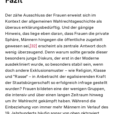
Fußnote
Der zähe Ausschluss der Frauen erweist sich im
Kontext der allgemeinen Wahlrechtsgeschichte als
überaus erklärungsbedürftig. Und der gängige
Hinweis, das liege eben daran, dass Frauen die private
Sphäre, Männern hingegen die öffentliche zugeteilt
gewesen sei,
Zur
[32]
erscheint als zentrale Antwort doch
wenig überzeugend. Denn warum sollte gerade dieser
Auflösung
besonders junge Diskurs, der erst in der Moderne
der
ausdekliniert wurde, so besonders stabil sein, wenn
Fußnote
doch andere Exklusionsmuster – wie Religion, Klasse
und "Rasse" – in Anbetracht der egalisierenden Kraft
der Staatsbürgerschaft so erfolgreich infrage gestellt
wurden? Frauen bildeten eine der wenigen Gruppen,
die intensiv und über einen langen Zeitraum hinweg
um ihr Wahlrecht gekämpft haben. Während die
Einbeziehung von immer mehr Männern im Verlauf des
19. Jahrhunderts häufig sogar von oben oktroyiert