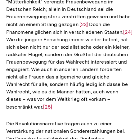
"Mütterlichkeit" verengte Frauenbewegung im
Deutschen Reich; allein in Deutschland sei die
Frauenbewegung stark zerstritten gewesen und habe
nicht an einem Strang gezogen.
Zur
[23]
Doch die
Phänomene glichen sich in verschiedenen Staaten.
Auflösung
Zur
[24]
Wie die jüngere Forschung immer wieder betont, hat
der
Auflö
sich eben nicht nur der sozialistische oder ein kleiner,
Fußnote
der
radikaler Flügel, sondern der Großteil der deutschen
Fußno
Frauenbewegung für das Wahlrecht interessiert und
engagiert. Wie auch in anderen Ländern forderten
nicht alle Frauen das allgemeine und gleiche
Wahlrecht für alle, sondern häufig lediglich dasselbe
Wahlrecht, wie es die Männer hatten, auch wenn
dieses – was vor dem Weltkrieg oft vorkam –
beschränkt war.
Zur
[25]
Auflösung
der
Die Revolutionsnarrative tragen auch zu einer
Fußnote
Verstärkung der nationalen Sondererzählungen bei.
Die Demokratieunfähigkeit der Deutschen