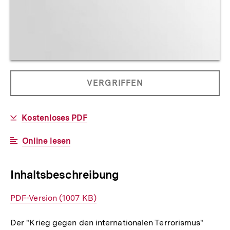
Allgemeine
PRODUKT
VERGRIFFEN
Informationen
NICHT
BESTELLBAR
Download-
Kostenloses PDF
Link:
Interner
Online lesen
Link:
Inhaltsbeschreibung
Interner
PDF-Version (1007 KB)
Link:
Der "Krieg gegen den internationalen Terrorismus"