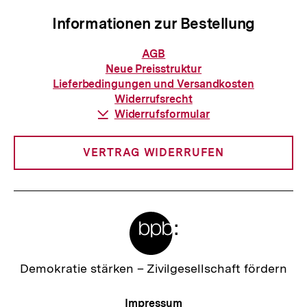
Informationen zur Bestellung
Informationen
AGB
zur
Neue Preisstruktur
Bestellung
Lieferbedingungen und Versandkosten
Widerrufsrecht
Download-
Widerrufsformular
Link:
VERTRAG WIDERRUFEN
Meta-
Links
Zur
Demokratie stärken –
Zivilgesellschaft fördern
Startseite
der
Meta-
Impressum