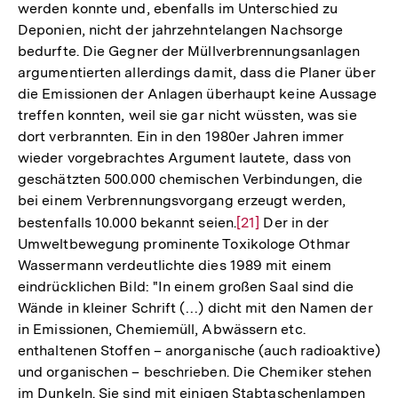
werden konnte und, ebenfalls im Unterschied zu
der
Deponien, nicht der jahrzehntelangen Nachsorge
Fußnote
bedurfte. Die Gegner der Müllverbrennungsanlagen
argumentierten allerdings damit, dass die Planer über
die Emissionen der Anlagen überhaupt keine Aussage
treffen konnten, weil sie gar nicht wüssten, was sie
dort verbrannten. Ein in den 1980er Jahren immer
wieder vorgebrachtes Argument lautete, dass von
geschätzten 500.000 chemischen Verbindungen, die
bei einem Verbrennungsvorgang erzeugt werden,
bestenfalls 10.000 bekannt seien.
Zur
[21]
Der in der
Umweltbewegung prominente Toxikologe Othmar
Auflösung
Wassermann verdeutlichte dies 1989 mit einem
der
eindrücklichen Bild: "In einem großen Saal sind die
Fußnote
Wände in kleiner Schrift (…) dicht mit den Namen der
in Emissionen, Chemiemüll, Abwässern etc.
enthaltenen Stoffen – anorganische (auch radioaktive)
und organischen – beschrieben. Die Chemiker stehen
im Dunkeln. Sie sind mit einigen Stabtaschenlampen