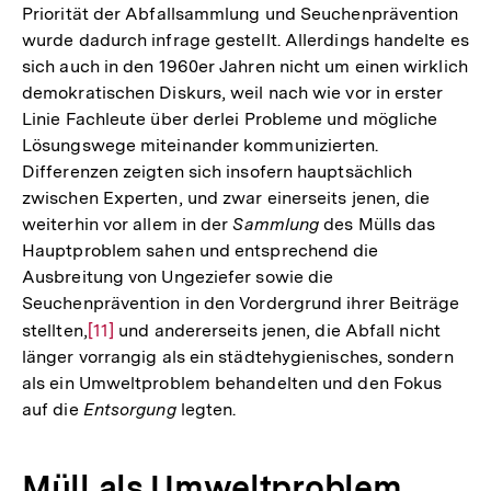
Priorität der Abfallsammlung und Seuchenprävention
wurde dadurch infrage gestellt. Allerdings handelte es
sich auch in den 1960er Jahren nicht um einen wirklich
demokratischen Diskurs, weil nach wie vor in erster
Linie Fachleute über derlei Probleme und mögliche
Lösungswege miteinander kommunizierten.
Differenzen zeigten sich insofern hauptsächlich
zwischen Experten, und zwar einerseits jenen, die
weiterhin vor allem in der
Sammlung
des Mülls das
Hauptproblem sahen und entsprechend die
Ausbreitung von Ungeziefer sowie die
Seuchenprävention in den Vordergrund ihrer Beiträge
stellten,
Zur
[11]
und andererseits jenen, die Abfall nicht
länger vorrangig als ein städtehygienisches, sondern
Auflösung
als ein Umweltproblem behandelten und den Fokus
der
auf die
Entsorgung
legten.
Fußnote
Müll als Umweltproblem