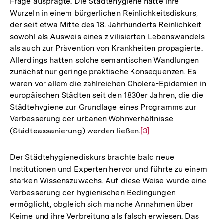
Frage ausprägte. Die Städtehygiene hatte ihre
Wurzeln in einem bürgerlichen Reinlichkeitsdiskurs,
der seit etwa Mitte des 18. Jahrhunderts Reinlichkeit
sowohl als Ausweis eines zivilisierten Lebenswandels
als auch zur Prävention von Krankheiten propagierte.
Allerdings hatten solche semantischen Wandlungen
zunächst nur geringe praktische Konsequenzen. Es
waren vor allem die zahlreichen Cholera-Epidemien in
europäischen Städten seit den 1830er Jahren, die die
Städtehygiene zur Grundlage eines Programms zur
Verbesserung der urbanen Wohnverhältnisse
(Städteassanierung) werden ließen.
Zur
[3]
Auflösung
der
Der Städtehygienediskurs brachte bald neue
Fußnote
Institutionen und Experten hervor und führte zu einem
starken Wissenszuwachs. Auf diese Weise wurde eine
Verbesserung der hygienischen Bedingungen
ermöglicht, obgleich sich manche Annahmen über
Keime und ihre Verbreitung als falsch erwiesen. Das