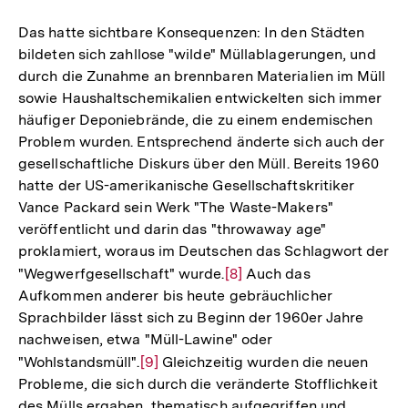
Auflösung
der
Das hatte sichtbare Konsequenzen: In den Städten
Fußnote
bildeten sich zahllose "wilde" Müllablagerungen, und
durch die Zunahme an brennbaren Materialien im Müll
sowie Haushaltschemikalien entwickelten sich immer
häufiger Deponiebrände, die zu einem endemischen
Problem wurden. Entsprechend änderte sich auch der
gesellschaftliche Diskurs über den Müll. Bereits 1960
hatte der US-amerikanische Gesellschaftskritiker
Vance Packard sein Werk "The Waste-Makers"
veröffentlicht und darin das "throwaway age"
proklamiert, woraus im Deutschen das Schlagwort der
"Wegwerfgesellschaft" wurde.
Zur
[8]
Auch das
Aufkommen anderer bis heute gebräuchlicher
Auflösung
Sprachbilder lässt sich zu Beginn der 1960er Jahre
der
nachweisen, etwa "Müll-Lawine" oder
Fußnote
"Wohlstandsmüll".
Zur
[9]
Gleichzeitig wurden die neuen
Probleme, die sich durch die veränderte Stofflichkeit
Auflösung
des Mülls ergaben, thematisch aufgegriffen und
der