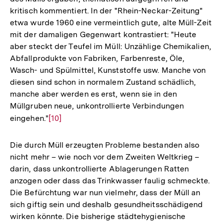
kritisch kommentiert. In der "Rhein-Neckar-Zeitung"
Fußnote
etwa wurde 1960 eine vermeintlich gute, alte Müll-Zeit
mit der damaligen Gegenwart kontrastiert: "Heute
aber steckt der Teufel im Müll: Unzählige Chemikalien,
Abfallprodukte von Fabriken, Farbenreste, Öle,
Wasch- und Spülmittel, Kunststoffe usw. Manche von
diesen sind schon in normalem Zustand schädlich,
manche aber werden es erst, wenn sie in den
Müllgruben neue, unkontrollierte Verbindungen
eingehen."
Zur
[10]
Auflösung
der
Die durch Müll erzeugten Probleme bestanden also
Fußnote
nicht mehr – wie noch vor dem Zweiten Weltkrieg –
darin, dass unkontrollierte Ablagerungen Ratten
anzogen oder dass das Trinkwasser faulig schmeckte.
Die Befürchtung war nun vielmehr, dass der Müll an
sich giftig sein und deshalb gesundheitsschädigend
wirken könnte. Die bisherige städtehygienische