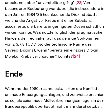
unbekannt, aber "unvorstellbar giftig".
Zur
[23]
Von
besonderer Bedeutung war dabei die insbesondere in
Auflösung
den Jahren 1984/85 hochkochende Dioxindebatte,
der
welche die Angst vor Krebs mit einer Substanz
Fußnote
assoziierte, die bereits in geringsten Dosen schädlich
wirken konnte. Was nützte folglich der pragmatische
Hinweis der Techniker auf das geringe Vorkommen
von 2,3,7,8 TCDD (so der technische Name des
Seveso-Dioxins), wenn "bereits ein einziges Dioxin-
Molekül Krebs verursachen" konnte?
Zur
[24]
Auflösung
der
Ende
Fußnote
Während der 1980er Jahre eskalierten die Konflikte
um neue Entsorgungsanlagen, und zeitweise erschien
es so, als seien neue Müllverbrennungsanlagen in der
Bundesrepublik überhaupt nicht mehr durchsetzbar.