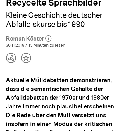
Recycelte Sprachbilder
Kleine Geschichte deutscher
Abfalldiskurse bis 1990
Roman Köster
(Mehr zum Autor)
öffnen
30.11.2018
/ 15 Minuten zu lesen
Teilen
Inhalt
Optionen
merken
anzeigen
Aktuelle Mülldebatten demonstrieren,
dass die semantischen Gehalte der
Abfalldebatten der 1970er und 1980er
Jahre immer noch plausibel erscheinen.
Die Rede über den Müll versetzt uns
insofern in einen Modus der kritischen