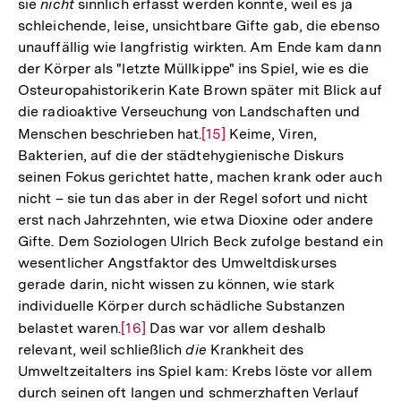
sie
nicht
sinnlich erfasst werden konnte, weil es ja
schleichende, leise, unsichtbare Gifte gab, die ebenso
unauffällig wie langfristig wirkten. Am Ende kam dann
der Körper als "letzte Müllkippe" ins Spiel, wie es die
Osteuropahistorikerin Kate Brown später mit Blick auf
die radioaktive Verseuchung von Landschaften und
Menschen beschrieben hat.
Zur
[15]
Keime, Viren,
Bakterien, auf die der städtehygienische Diskurs
Auflösung
seinen Fokus gerichtet hatte, machen krank oder auch
der
nicht – sie tun das aber in der Regel sofort und nicht
Fußnote
erst nach Jahrzehnten, wie etwa Dioxine oder andere
Gifte. Dem Soziologen Ulrich Beck zufolge bestand ein
wesentlicher Angstfaktor des Umweltdiskurses
gerade darin, nicht wissen zu können, wie stark
individuelle Körper durch schädliche Substanzen
belastet waren.
Zur
[16]
Das war vor allem deshalb
relevant, weil schließlich
die
Krankheit des
Auflösung
Umweltzeitalters ins Spiel kam: Krebs löste vor allem
der
durch seinen oft langen und schmerzhaften Verlauf
Fußnote