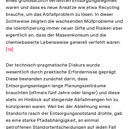
eines grundsätzlich verfehlten Entsorgungsregimes
waren und dass es neue Ansätze wie etwa Recycling
brauche, um das Abfallproblem zu lösen. In dieser
Sichtweise zeigten die wachsenden Müllprobleme und
die Identifizierung immer neuer Gifte und Risiken aber
eigentlich an, dass der Massenkonsum und die
chemiebasierte Lebensweise generell verfehlt waren.
Zur
[18]
Auf
der
Fuß
Der technisch-pragmatische Diskurs wurde
wesentlich durch praktische Erfordernisse geprägt.
Diese bestanden zunächst darin, dass
Entsorgungsanlagen lange Planungszeiträume
brauchten (oftmals fünf Jahre oder länger) und diese
stets im Hinblick auf steigende Abfallmengen hin zu
konzipieren waren. Weil bei der Ablehnung eines
Standorts rasch der Entsorgungsnotstand drohte, gab
es eine starke Pfadabhängigkeit, an einmal
getroffenen Standortentscheidungen auf jeden Fall