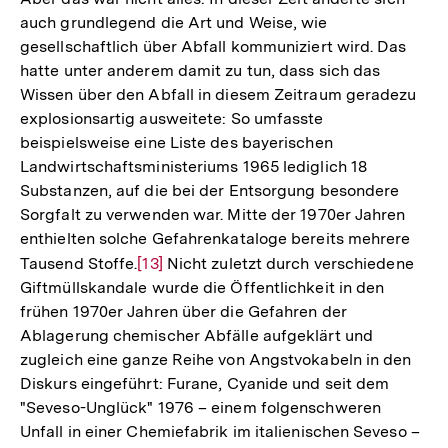
Fußnote
auch grundlegend die Art und Weise, wie
gesellschaftlich über Abfall kommuniziert wird. Das
hatte unter anderem damit zu tun, dass sich das
Wissen über den Abfall in diesem Zeitraum geradezu
explosionsartig ausweitete: So umfasste
beispielsweise eine Liste des bayerischen
Landwirtschaftsministeriums 1965 lediglich 18
Substanzen, auf die bei der Entsorgung besondere
Sorgfalt zu verwenden war. Mitte der 1970er Jahren
enthielten solche Gefahrenkataloge bereits mehrere
Tausend Stoffe.
Zur
[13]
Nicht zuletzt durch verschiedene
Giftmüllskandale wurde die Öffentlichkeit in den
Auflösung
frühen 1970er Jahren über die Gefahren der
der
Ablagerung chemischer Abfälle aufgeklärt und
Fußnote
zugleich eine ganze Reihe von Angstvokabeln in den
Diskurs eingeführt: Furane, Cyanide und seit dem
"Seveso-Unglück" 1976 – einem folgenschweren
Unfall in einer Chemiefabrik im italienischen Seveso –