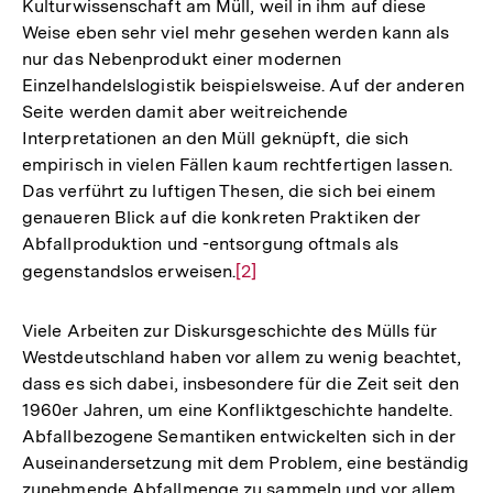
Kulturwissenschaft am Müll, weil in ihm auf diese
Weise eben sehr viel mehr gesehen werden kann als
nur das Nebenprodukt einer modernen
Einzelhandelslogistik beispielsweise. Auf der anderen
Seite werden damit aber weitreichende
Interpretationen an den Müll geknüpft, die sich
empirisch in vielen Fällen kaum rechtfertigen lassen.
Das verführt zu luftigen Thesen, die sich bei einem
genaueren Blick auf die konkreten Praktiken der
Abfallproduktion und -entsorgung oftmals als
gegenstandslos erweisen.
Zur
[2]
Auflösung
der
Viele Arbeiten zur Diskursgeschichte des Mülls für
Fußnote
Westdeutschland haben vor allem zu wenig beachtet,
dass es sich dabei, insbesondere für die Zeit seit den
1960er Jahren, um eine Konfliktgeschichte handelte.
Abfallbezogene Semantiken entwickelten sich in der
Auseinandersetzung mit dem Problem, eine beständig
zunehmende Abfallmenge zu sammeln und vor allem