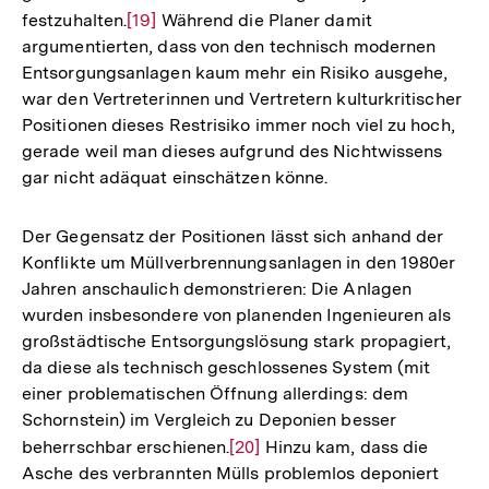
festzuhalten.
Zur
[19]
Während die Planer damit
argumentierten, dass von den technisch modernen
Auflösung
Entsorgungsanlagen kaum mehr ein Risiko ausgehe,
der
war den Vertreterinnen und Vertretern kulturkritischer
Fußnote
Positionen dieses Restrisiko immer noch viel zu hoch,
gerade weil man dieses aufgrund des Nichtwissens
gar nicht adäquat einschätzen könne.
Der Gegensatz der Positionen lässt sich anhand der
Konflikte um Müllverbrennungsanlagen in den 1980er
Jahren anschaulich demonstrieren: Die Anlagen
wurden insbesondere von planenden Ingenieuren als
großstädtische Entsorgungslösung stark propagiert,
da diese als technisch geschlossenes System (mit
einer problematischen Öffnung allerdings: dem
Schornstein) im Vergleich zu Deponien besser
beherrschbar erschienen.
Zur
[20]
Hinzu kam, dass die
Asche des verbrannten Mülls problemlos deponiert
Auflösung