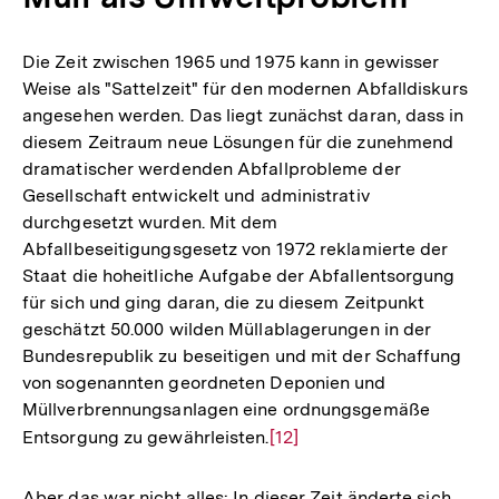
Die Zeit zwischen 1965 und 1975 kann in gewisser
Weise als "Sattelzeit" für den modernen Abfalldiskurs
angesehen werden. Das liegt zunächst daran, dass in
diesem Zeitraum neue Lösungen für die zunehmend
dramatischer werdenden Abfallprobleme der
Gesellschaft entwickelt und administrativ
durchgesetzt wurden. Mit dem
Abfallbeseitigungsgesetz von 1972 reklamierte der
Staat die hoheitliche Aufgabe der Abfallentsorgung
für sich und ging daran, die zu diesem Zeitpunkt
geschätzt 50.000 wilden Müllablagerungen in der
Bundesrepublik zu beseitigen und mit der Schaffung
von sogenannten geordneten Deponien und
Müllverbrennungsanlagen eine ordnungsgemäße
Entsorgung zu gewährleisten.
Zur
[12]
Auflösung
der
Aber das war nicht alles: In dieser Zeit änderte sich