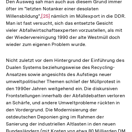
Den Ausweg sah man auch aus diesem Grund immer
öfter im "letzten Notanker einer desolaten
Willensbildung",
Zur
[25]
nämlich im Müllexport in die DDR.
Man ist fast versucht, sich das entsetzte Gesicht
Auflösung
vieler Abfallwirtschaftsexperten vorzustellen, als mit
der
der Wiedervereinigung 1990 der alte Westmüll doch
Fußnote
wieder zum eigenen Problem wurde.
Nicht zuletzt vor dem Hintergrund der Einführung des
Dualen Systems beziehungsweise des Recycling-
Ansatzes sowie angesichts des Aufstiegs neuer
umweltpolitischer Themen schlief der Müllprotest in
den 1990er Jahren weitgehend ein. Die diskursiven
Frontstellungen innerhalb der Abfalldebatten verloren
an Schärfe, und andere Umweltprobleme rückten in
den Vordergrund. Die Modernisierung der
ostdeutschen Deponien ging im Rahmen der
Sanierung der industriellen Altlasten in den neuen
Bundesländern (mit Kosten von etwa 80 Milliarden DM