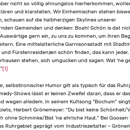
 aber nicht so völlig ahnungslos hierherkommen, wolle
klären und klarstellen. Wir Einheimischen stehen bisw
 schauen auf die halbherzigen Skylines unserer
en Gemeinden und denken: Boah! Schön is dat nich
Auswärtige gern ein, zu uns zu kommen, um ihren Begr
itern. Eine mittelalterliche Garnisonsstadt mit Stadt
und Fürstenresidenzen schön finden, das kann jeder.
rhausen stehen, sich umgucken und sagen: Wat ’ne ge
"
Zur
[1]
Auflösung
der
 selbstironischer Humor gilt als typisch für das Ruhrg
Fußnote
dy-Shows lässt er keinen Zweifel daran, dass er das
nd wegen alledem. In seinem Kultsong "Bochum" singt
iets, Herbert Grönemeyer: "Du bist keine Schönheit/
ch ohne Schminke/Bist ’ne ehrliche Haut." Bei Goosen 
s Ruhrgebiet geprägt vom Industriezeitalter – Gröne