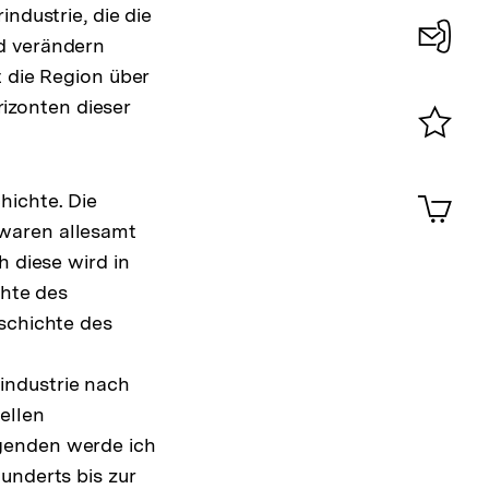
ndustrie, die die
d verändern
Konta
t die Region über
0
rizonten dieser
Merklist
ansehen
0
Artik
hichte. Die
im
waren allesamt
Shop-
h diese wird in
Warenko
ansehen
chte des
eschichte des
industrie nach
ellen
lgenden werde ich
underts bis zur