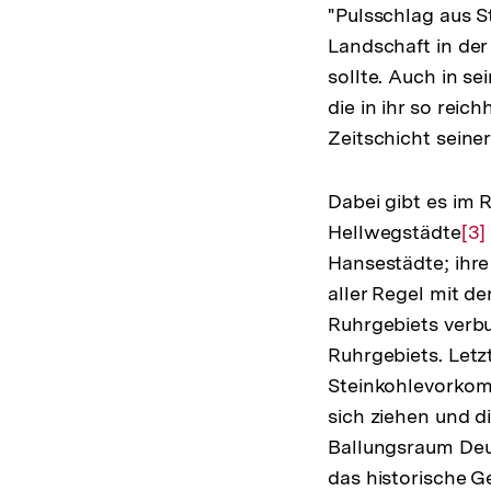
"Pulsschlag aus St
Landschaft in de
sollte. Auch in s
die in ihr so reic
Zeitschicht seine
Dabei gibt es im 
Hellwegstädte
Zu
[3]
Hansestädte; ihre
Au
aller Regel mit d
der
Ruhrgebiets verbu
Fu
Ruhrgebiets. Letzt
Steinkohlevorkom
sich ziehen und d
Ballungsraum Deu
das historische G