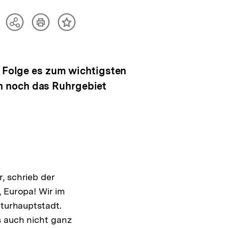
Artikel
Teilen
Inhalt
drucken
Optionen
merken
anzeigen
n Folge es zum wichtigsten
h noch das Ruhrgebiet
, schrieb der
, Europa! Wir im
lturhauptstadt.
s auch nicht ganz