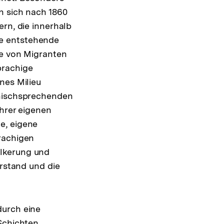
n sich nach 1860
ern, die innerhalb
ie entstehende
de von Migranten
prachige
nes Milieu
lnischsprechenden
ihrer eigenen
e, eigene
rachigen
ölkerung und
erstand und die
durch eine
 Schichten