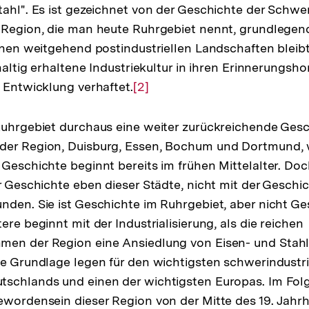
ahl". Es ist gezeichnet von der Geschichte der Schweri
r Region, die man heute Ruhrgebiet nennt, grundlegen
einen weitgehend postindustriellen Landschaften bleib
hhaltig erhaltene Industriekultur in ihren Erinnerungsho
r Entwicklung verhaftet.
Zur
[2]
Auflösung
der
Ruhrgebiet durchaus eine weiter zurückreichende Gesc
Fußnote
r
der Region, Duisburg, Essen, Bochum und Dortmund, 
 Geschichte beginnt bereits im frühen Mittelalter. Doc
flösung
er Geschichte eben dieser Städte, nicht mit der Geschi
nden. Sie ist Geschichte im Ruhrgebiet, aber nicht G
ßnote
ere beginnt mit der Industrialisierung, als die reichen
men der Region eine Ansiedlung von Eisen- und Stahl
ie Grundlage legen für den wichtigsten schwerindustri
tschlands und einen der wichtigsten Europas. Im Fo
ewordensein dieser Region von der Mitte des 19. Jahrh