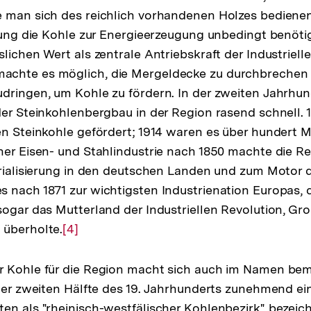
 man sich des reichlich vorhandenen Holzes bedienen.
erung die Kohle zur Energieerzeugung unbedingt benöt
lichen Wert als zentrale Antriebskraft der Industriell
chte es möglich, die Mergeldecke zu durchbrechen u
dringen, um Kohle zu fördern. In der zweiten Jahrhun
der Steinkohlenbergbau in der Region rasend schnell.
en Steinkohle gefördert; 1914 waren es über hundert M
ner Eisen- und Stahlindustrie nach 1850 machte die R
trialisierung in den deutschen Landen und zum Motor 
 nach 1871 zur wichtigsten Industrienation Europas, 
sogar das Mutterland der Industriellen Revolution, Gro
 überholte.
Zur
[4]
Auflösung
der
r Kohle für die Region macht sich auch im Namen beme
Fußnote
 der zweiten Hälfte des 19. Jahrhunderts zunehmend ei
en als "rheinisch-westfälischer Kohlenbezirk" bezeic