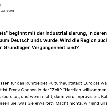
um Autor)
fnen
 zu lesen
ts" beginnt mit der Industrialisierung, in dere
raum Deutschlands wurde. Wird die Region auc
len Grundlagen Vergangenheit sind?
Essen für das Ruhrgebiet Kulturhauptstadt Europas war
tist Frank Goosen in der "Zeit": "Herzlich willkommen
orbereitet, und wenn nicht, dann wird improvisiert. Ku
sen Sie, was Sie erwartet? Macht nichts, wir sind un