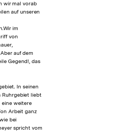
n wir mal vorab
eilen auf unseren
.Wir im
iff von
mauer,
 Aber auf dem
ile Gegend!, das
ebiet. In seinen
 Ruhrgebiet liebt
 eine weitere
Von Arbeit ganz
wie bei
meyer spricht vom