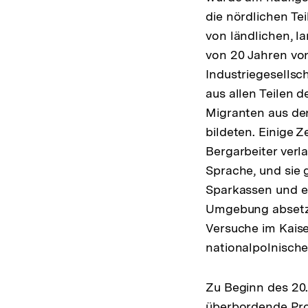
die nördlichen Te
von ländlichen, l
von 20 Jahren vo
Industriegesellsc
aus allen Teilen 
Migranten aus den
bildeten. Einige 
Bergarbeiter verl
Sprache, und sie 
Sparkassen und ei
Umgebung absetzt
Versuche im Kaise
nationalpolnische
Zu Beginn des 20.
überbordende Prol