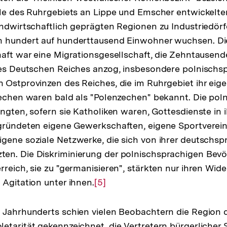
ile des Ruhrgebiets an Lippe und Emscher entwickelte
andwirtschaftlich geprägten Regionen zu Industriedörf
n hundert auf hunderttausend Einwohner wuchsen. D
haft war eine Migrationsgesellschaft, die Zehntausen
des Deutschen Reiches anzog, insbesondere polnischs
 Ostprovinzen des Reiches, die im Ruhrgebiet ihr eige
Zechen waren bald als "Polenzechen" bekannt. Die po
angten, sofern sie Katholiken waren, Gottesdienste in 
gründeten eigene Gewerkschaften, eigene Sportverein
gene soziale Netzwerke, die sich von ihrer deutschsp
en. Die Diskriminierung der polnischsprachigen Bev
rreich, sie zu "germanisieren", stärkten nur ihren Wid
 Agitation unter ihnen.
Zur
[5]
Auflösung
der
 Jahrhunderts schien vielen Beobachtern die Region 
Fußnote
etarität gekennzeichnet, die Vertretern bürgerlicher