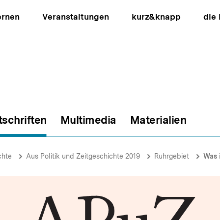
ernen
Veranstaltungen
kurz&knapp
die
tschriften
Multimedia
Materialien
ion
chte
Aus Politik und Zeitgeschichte 2019
Ruhrgebiet
Was i