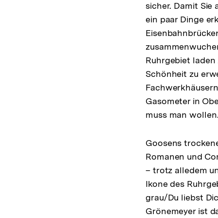
sicher. Damit Sie
ein paar Dinge er
Eisenbahnbrücken,
zusammenwuchernd
Ruhrgebiet laden 
Schönheit zu erwe
Fachwerkhäusern 
Gasometer in Obe
muss man wollen.
Goosens trockener,
Romanen und Come
– trotz alledem u
Ikone des Ruhrgeb
grau/Du liebst Di
Grönemeyer ist da