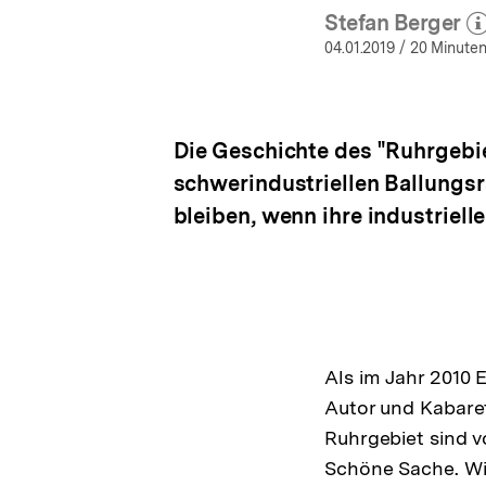
Stefan Berger
(Mehr z
öf
04.01.2019
/ 20 Minuten
Die Geschichte des "Ruhrgebie
schwerindustriellen Ballungs
bleiben, wenn ihre industriel
Als im Jahr 2010 
Autor und Kabaret
Ruhrgebiet sind v
Schöne Sache. Wis