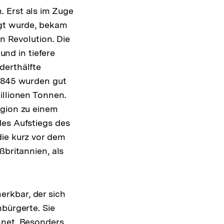
 Erst als im Zuge
igt wurde, bekam
en Revolution. Die
nd in tiefere
derthälfte
 1845 wurden gut
illionen Tonnen.
egion zu einem
des Aufstiegs des
die kurz vor dem
ßbritannien, als
rkbar, der sich
nbürgerte. Sie
hnet. Besonders