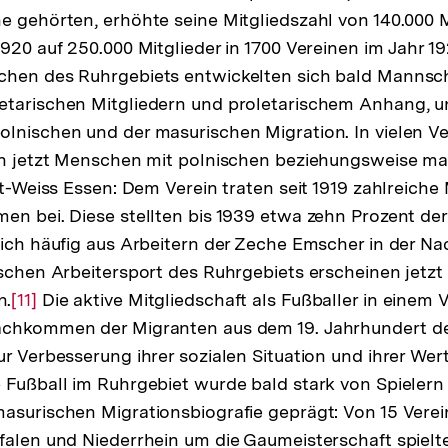
e gehörten, erhöhte seine Mitgliedszahl von 140.000 M
der
920 auf 250.000 Mitglieder in 1700 Vereinen im Jahr 19
Fußnote
chen des Ruhrgebiets entwickelten sich bald Mannsc
etarischen Mitgliedern und proletarischem Anhang, 
lnischen und der masurischen Migration. In vielen V
ich jetzt Menschen mit polnischen beziehungsweise m
ot-Weiss Essen: Dem Verein traten seit 1919 zahlreiche 
en bei. Diese stellten bis 1939 etwa zehn Prozent der
sich häufig aus Arbeitern der Zeche Emscher in der Na
ischen Arbeitersport des Ruhrgebiets erscheinen jetzt 
n.
Zur
[11]
Die aktive Mitgliedschaft als Fußballer in einem 
achkommen der Migranten aus dem 19. Jahrhundert de
Auflösung
ur Verbesserung ihrer sozialen Situation und ihrer We
der
 Fußball im Ruhrgebiet wurde bald stark von Spielern 
Fußnote
asurischen Migrationsbiografie geprägt: Von 15 Verei
falen und Niederrhein um die Gaumeisterschaft spielte