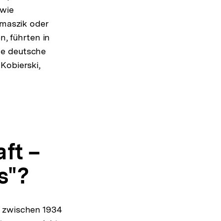
 wie
omaszik oder
n, führten in
he deutsche
Kobierski,
ft –
s"?
r zwischen 1934