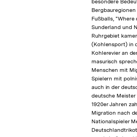
besondere Bedeutu
Bergbauregionen b
Fußballs, "Where 
Sunderland und N
Ruhrgebiet kamen
(Kohlensport) in 
Kohlerevier an de
masurisch sprech
Menschen mit Mig
Spielern mit poln
auch in der deut
deutsche Meister 
1920er Jahren zah
Migration nach de
Nationalspieler M
Deutschlandtrikot