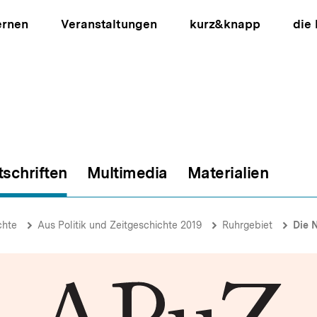
ernen
Veranstaltungen
kurz&knapp
die
tschriften
Multimedia
Materialien
ion
chte
Aus Politik und Zeitgeschichte 2019
Ruhrgebiet
Die Num