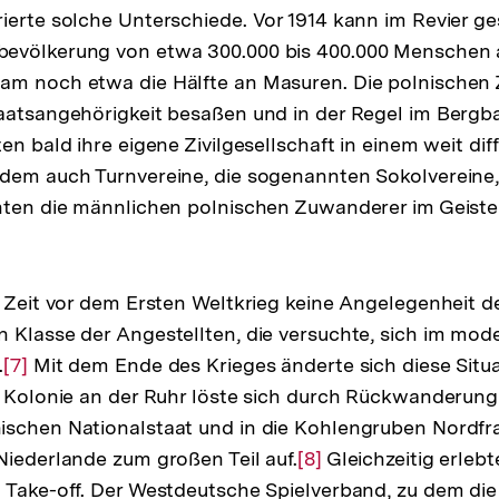
ierte solche Unterschiede. Vor 1914 kann im Revier ge
Fußnote
evölkerung von etwa 300.000 bis 400.000 Menschen
am noch etwa die Hälfte an Masuren. Die polnischen 
aatsangehörigkeit besaßen und in der Regel im Bergb
g
en bald ihre eigene Zivilgesellschaft in einem weit dif
dem auch Turnvereine, die sogenannten Sokolvereine,
nten die männlichen polnischen Zuwanderer im Geiste
r Zeit vor dem Ersten Weltkrieg keine Angelegenheit de
 Klasse der Angestellten, die versuchte, sich im mod
.
Zur
[7]
Mit dem Ende des Krieges änderte sich diese Situ
e Kolonie an der Ruhr löste sich durch Rückwanderung
Auflösung
ischen Nationalstaat und in die Kohlengruben Nordfr
der
Niederlande zum großen Teil auf.
Fußnote
Zur
[8]
Gleichzeitig erlebt
 Take-off. Der Westdeutsche Spielverband, zu dem di
Auflösung