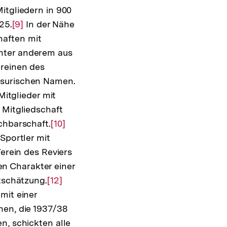
itgliedern in 900
25.
Zur
[9]
In der Nähe
haften mit
Auflösung
unter anderem aus
der
ereinen des
Fußnote
asurischen Namen.
Mitglieder mit
 Mitgliedschaft
chbarschaft.
Zur
[10]
Sportler mit
Auflösung
Verein des Reviers
der
n Charakter einer
Fußnote
rtschätzung.
Zur
[12]
mit einer
Auflösung
nen, die 1937/38
der
n, schickten alle
Fußnote