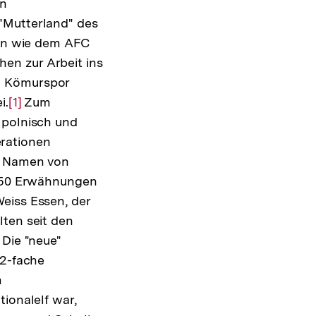
in
"Mutterland" des
nen wie dem AFC
en zur Arbeit ins
d Kömurspor
i.
Zur
[1]
Zum
 polnisch und
Auflösung
rationen
der
ie Namen von
Fußnote
r 50 Erwähnungen
eiss Essen, der
lten seit den
 Die "neue"
92-fache
m
ionalelf war,