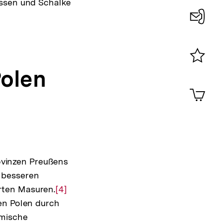
Essen und Schalke
Konta
0
Polen
Merklist
ansehen
0
Artik
im
Shop-
Warenko
ansehen
vinzen Preußens
 besseren
ten Masuren.
Zur
[4]
en Polen durch
Auflösung
imische
der