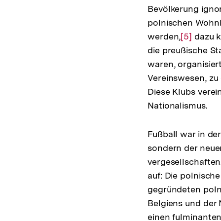
Bevölkerung ignor
polnischen Wohnb
werden,
Zur
[5]
dazu k
die preußische St
Auflösun
waren, organisiert
der
Vereinswesen, zu 
Fußnote
Diese Klubs verei
Nationalismus.
Fußball war in de
sondern der neuen
vergesellschaften
auf: Die polnisch
gegründeten poln
Belgiens und der 
einen fulminanten