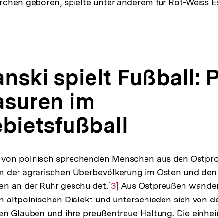
rchen geboren, spielte unter anderem für Rot-Weiss 
nski spielt Fußball: 
suren im
bietsfußball
von polnisch sprechenden Menschen aus den Ostpro
m der agrarischen Überbevölkerung im Osten und den
en an der Ruhr geschuldet.
Zur
[3]
Aus Ostpreußen wander
n altpolnischen Dialekt und unterschieden sich von d
Auflösung
en Glauben und ihre preußentreue Haltung. Die einhe
der