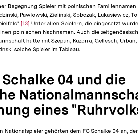
iner Begegnung Spieler mit polnischen Familiennamen
dzinski, Pawlowski, Zielinski, Sobczak, Lukasiewicz, T
ielfeld".
Zur
[13]
Unter allen Spielern, die eingesetzt wurde
 einen polnischen Nachnamen. Auch die zeitgenössisc
Auflösung
nnschaft hatte mit Szepan, Kuzorra, Gellesch, Urban, 
der
inski solche Spieler im Tableau.
Fußnote
 Schalke 04 und die
he Nationalmannscha
hung eines "Ruhrvolk
n Nationalspieler gehörten dem FC Schalke 04 an, de