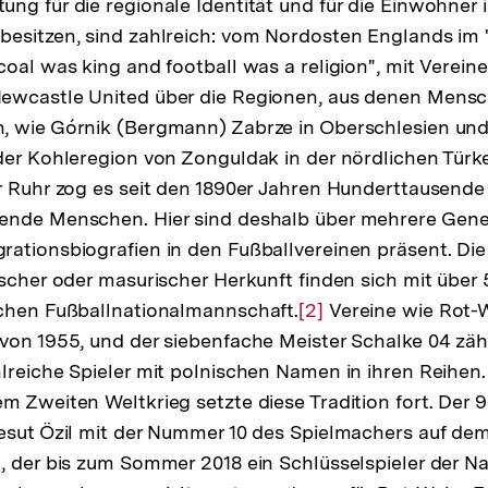
ng für die regionale Identität und für die Einwohner 
esitzen, sind zahlreich: vom Nordosten Englands im 
coal was king and football was a religion", mit Verei
ewcastle United über die Regionen, aus denen Mensch
, wie Górnik (Bergmann) Zabrze in Oberschlesien un
der Kohleregion von Zonguldak in der nördlichen Türke
r Ruhr zog es seit den 1890er Jahren Hunderttausende
ende Menschen. Hier sind deshalb über mehrere Gene
rationsbiografien in den Fußballvereinen präsent. D
ischer oder masurischer Herkunft finden sich mit übe
schen Fußballnationalmannschaft.
Zur
[2]
Vereine wie Rot-W
von 1955, und der siebenfache Meister Schalke 04 zäh
Auflösung
lreiche Spieler mit polnischen Namen in ihren Reihen.
der
m Zweiten Weltkrieg setzte diese Tradition fort. Der 
Fußnote
esut Özil mit der Nummer 10 des Spielmachers auf de
, der bis zum Sommer 2018 ein Schlüsselspieler der Nat