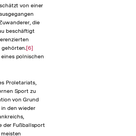
schätzt von einer
Fußnote
 ausgegangen
Zuwanderer, die
au beschäftigt
ferenzierten
 gehörten.
Zur
[6]
 eines polnischen
Auflösung
der
Fußnote
s Proletariats,
ernen Sport zu
ation von Grund
 in den wieder
ankreichs,
e der Fußballsport
e meisten