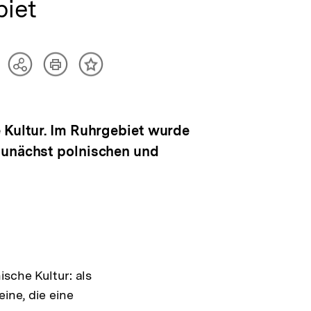
iet
Artikel
Teilen
Inhalt
drucken
Optionen
merken
anzeigen
e Kultur. Im Ruhrgebiet wurde
 zunächst polnischen und
sche Kultur: als
ine, die eine