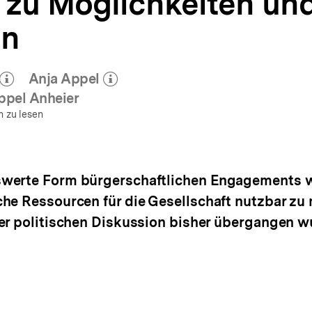
 zu Möglichkeiten un
en
Anja Appel
zum Autor)
(Mehr zum Autor)
öffnen
öffnen
ppel Anheier
n zu lesen
werte Form bürgerschaftlichen Engagements wi
he Ressourcen für die Gesellschaft nutzbar zu
er politischen Diskussion bisher übergangen w