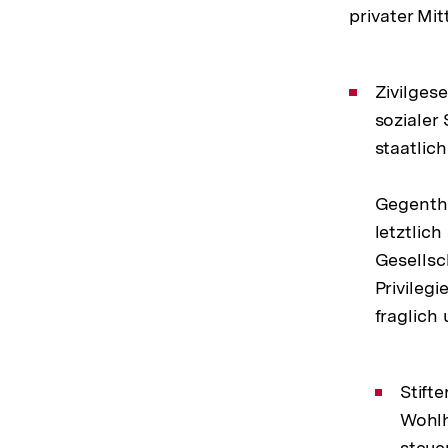
privater Mi
Zivilgese
sozialer 
staatlic
Gegenthe
letztlic
Gesellsc
Privileg
fraglich
Stift
Wohlh
steue