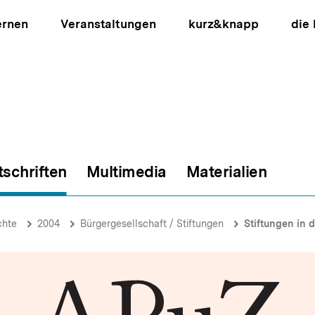
ernen
Veranstaltungen
kurz&knapp
die
tschriften
Multimedia
Materialien
ion
chte
2004
Bürgergesellschaft / Stiftungen
Stiftungen in der Bü