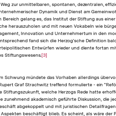
Weg zur unmittelbaren, spontanen, dezentralen, effizie
nternehmerischer Dynamik und Dienst am Gemeinwoh
n Bereich gelang es, das Institut der Stiftung aus eine
che herauszuholen und mit neuen Vokabeln wie bürge
gagement, Innovation und Unternehmertum in den mo
tsprechend fand sich die Herzog'sche Definition bald
teipolitischen Entwürfen wieder und diente fortan m
es Stiftungswesens.
Zur
[3]
Auflösung
der
Fußnote
m Schwung mündete das Vorhaben allerdings übervors
Rupert Graf Strachwitz treffend formulierte - ein "Re
e Stiftungszukunft, welche Herzogs Rede hatte erhoffe
ine zunehmend akademisch geführte Diskussion, die j
eschäft abgekoppelt und mit juristischen Detailfrage
Aspekten beschäftigt blieb. Es scheint, als wäre der Po