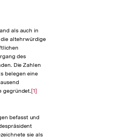
and als auch in
 die altehrwürdige
ftlichen
ergang des
nden. Die Zahlen
s belegen eine
ntausend
e gegründet.
Zur
[1]
Auflösung
der
Fußnote
ngen befasst und
despräsident
zeichnete sie als