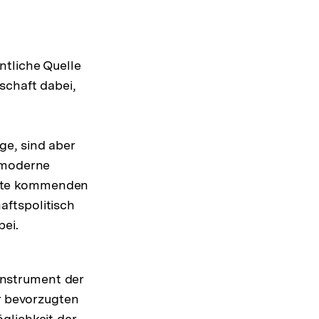
ntliche Quelle
schaft dabei,
ge, sind aber
e moderne
gute kommenden
aftspolitisch
ei.
 Instrument der
r bevorzugten
glichkeit der