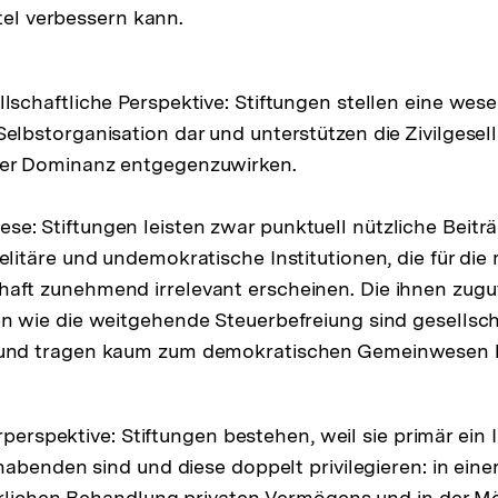
ttel verbessern kann.
llschaftliche Perspektive: Stiftungen stellen eine wese
Selbstorganisation dar und unterstützen die Zivilgesell
her Dominanz entgegenzuwirken.
se: Stiftungen leisten zwar punktuell nützliche Beiträ
h elitäre und undemokratische Institutionen, die für di
haft zunehmend irrelevant erscheinen. Die ihnen zu
ien wie die weitgehende Steuerbefreiung sind gesellsch
 und tragen kaum zum demokratischen Gemeinwesen b
erperspektive: Stiftungen bestehen, weil sie primär ein
abenden sind und diese doppelt privilegieren: in eine
rlichen Behandlung privaten Vermögens und in der Mö