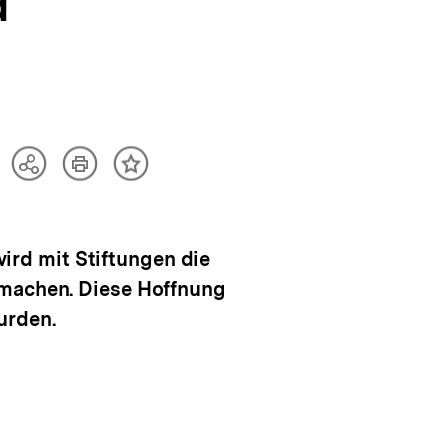
d
Artikel
Teilen
Inhalt
drucken
Optionen
merken
anzeigen
rd mit Stiftungen die
 machen. Diese Hoffnung
urden.