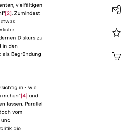
nten, vielfältigen
l"
Zur
[2]
. Zumindest
Konta
r etwas
Auflösung
0
rliche
der
dernen Diskurs zu
Fußnote
Merklist
 in den
ansehen
0
Artik
it als Begründung
im
Shop-
Warenko
ansehen
ichtig in - wie
förmchen"
Zur
[4]
und
n lassen. Parallel
Auflösung
edoch vom
der
n und
Fußnote
litik die