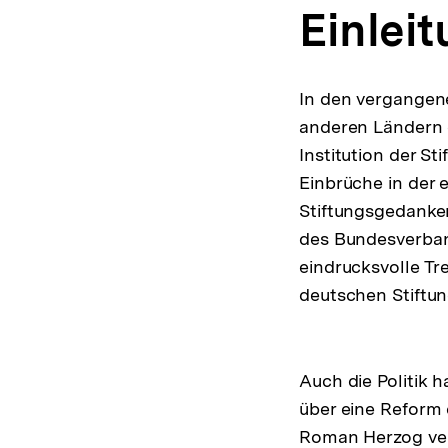
Einlei
In den vergangen
anderen Ländern e
Institution der S
Einbrüche in der 
Stiftungsgedanken
des Bundesverban
eindrucksvolle T
deutschen Stiftu
Auch die Politik h
über eine Reform
Roman Herzog verk