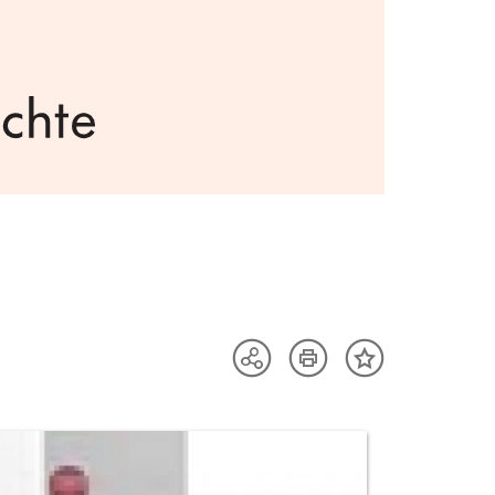
Artikel
Teilen
Inhalt
drucken
Optionen
merken
anzeigen
uktvorschau