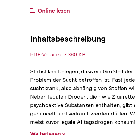
BESTELLBAR
Interner
Online lesen
Link:
Inhaltsbeschreibung
Interner
PDF-Version: 7.360 KB
Link:
Statistiken belegen, dass ein Großteil d
Problem der Sucht betroffen ist. Fast jed
suchtkrank, also abhängig von Stoffen wi
Neben legalen Drogen, die - wie Zigarett
psychoaktive Substanzen enthalten, gibt es
gehandelt und verkauft werden dürfen. Wer
meist zuvor legale Alltagsdrogen konsumi
Weiterlesen
Inhalt