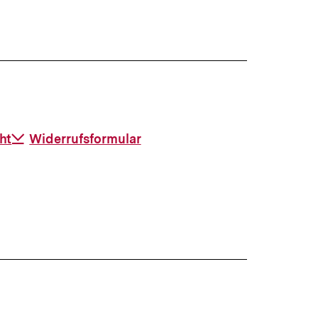
ht
Download-
Widerrufsformular
Link: