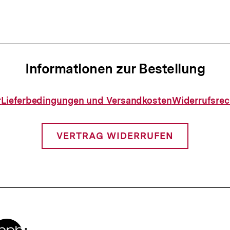
Informationen zur Bestellung
Informationen
r
Lieferbedingungen und Versandkosten
Widerrufsrec
zur
Bestellung
VERTRAG WIDERRUFEN
Zur