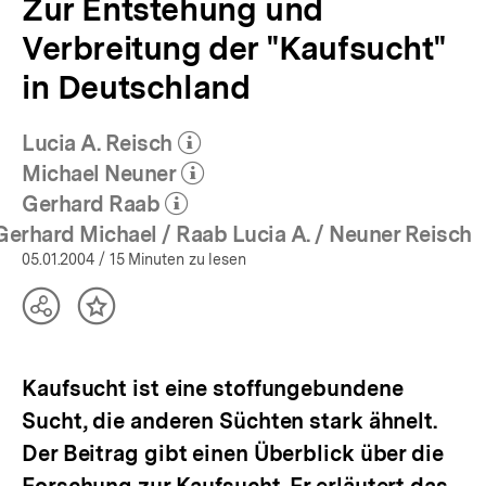
Zur Entstehung und
Verbreitung der "Kaufsucht"
in Deutschland
Lucia A. Reisch
(Mehr zum Autor)
öffnen
Michael Neuner
(Mehr zum Autor)
öffnen
Gerhard Raab
(Mehr zum Autor)
öffnen
Gerhard Michael / Raab Lucia A. / Neuner Reisch
05.01.2004
/ 15 Minuten zu lesen
Teilen
Inhalt
Optionen
merken
anzeigen
Kaufsucht ist eine stoffungebundene
Sucht, die anderen Süchten stark ähnelt.
Der Beitrag gibt einen Überblick über die
Forschung zur Kaufsucht. Er erläutert das