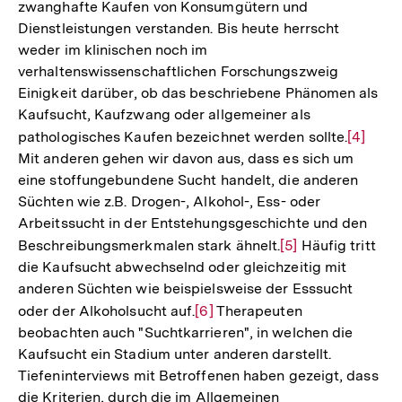
zwanghafte Kaufen von Konsumgütern und
Dienstleistungen verstanden. Bis heute herrscht
weder im klinischen noch im
verhaltenswissenschaftlichen Forschungszweig
Einigkeit darüber, ob das beschriebene Phänomen als
Kaufsucht, Kaufzwang oder allgemeiner als
pathologisches Kaufen bezeichnet werden sollte.
Zur
[4]
Mit anderen gehen wir davon aus, dass es sich um
Auflösu
eine stoffungebundene Sucht handelt, die anderen
der
Süchten wie z.B. Drogen-, Alkohol-, Ess- oder
Fußnot
Arbeitssucht in der Entstehungsgeschichte und den
Beschreibungsmerkmalen stark ähnelt.
Zur
[5]
Häufig tritt
die Kaufsucht abwechselnd oder gleichzeitig mit
Auflösung
anderen Süchten wie beispielsweise der Esssucht
der
oder der Alkoholsucht auf.
Zur
[6]
Therapeuten
Fußnote
beobachten auch "Suchtkarrieren", in welchen die
Auflösung
Kaufsucht ein Stadium unter anderen darstellt.
der
Tiefeninterviews mit Betroffenen haben gezeigt, dass
Fußnote
die Kriterien, durch die im Allgemeinen