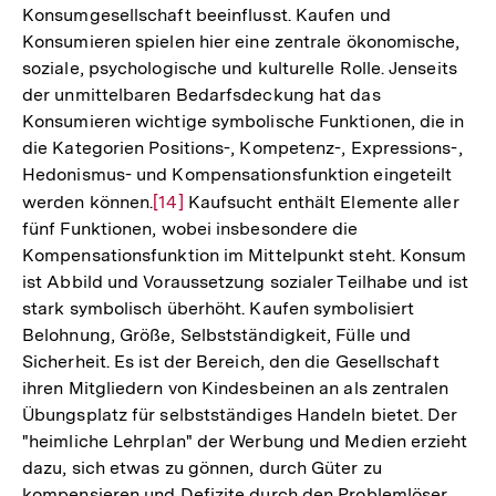
Konsumgesellschaft beeinflusst. Kaufen und
Konsumieren spielen hier eine zentrale ökonomische,
soziale, psychologische und kulturelle Rolle. Jenseits
der unmittelbaren Bedarfsdeckung hat das
Konsumieren wichtige symbolische Funktionen, die in
die Kategorien Positions-, Kompetenz-, Expressions-,
Hedonismus- und Kompensationsfunktion eingeteilt
werden können.
Zur
[14]
Kaufsucht enthält Elemente aller
fünf Funktionen, wobei insbesondere die
Auflösung
Kompensationsfunktion im Mittelpunkt steht. Konsum
der
ist Abbild und Voraussetzung sozialer Teilhabe und ist
Fußnote
stark symbolisch überhöht. Kaufen symbolisiert
Belohnung, Größe, Selbstständigkeit, Fülle und
Sicherheit. Es ist der Bereich, den die Gesellschaft
ihren Mitgliedern von Kindesbeinen an als zentralen
Übungsplatz für selbstständiges Handeln bietet. Der
"heimliche Lehrplan" der Werbung und Medien erzieht
dazu, sich etwas zu gönnen, durch Güter zu
kompensieren und Defizite durch den Problemlöser