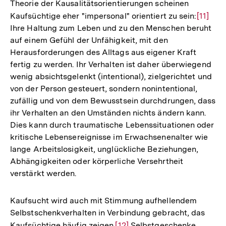
Theorie der Kausalitätsorientierungen scheinen
Kaufsüchtige eher "impersonal" orientiert zu sein:
Zur
[11]
Ihre Haltung zum Leben und zu den Menschen beruht
Auflös
auf einem Gefühl der Unfähigkeit, mit den
der
Herausforderungen des Alltags aus eigener Kraft
Fußnot
fertig zu werden. Ihr Verhalten ist daher überwiegend
wenig absichtsgelenkt (intentional), zielgerichtet und
von der Person gesteuert, sondern nonintentional,
zufällig und von dem Bewusstsein durchdrungen, dass
ihr Verhalten an den Umständen nichts ändern kann.
Dies kann durch traumatische Lebenssituationen oder
kritische Lebensereignisse im Erwachsenenalter wie
lange Arbeitslosigkeit, unglückliche Beziehungen,
Abhängigkeiten oder körperliche Versehrtheit
verstärkt werden.
Kaufsucht wird auch mit Stimmung aufhellendem
Selbstschenkverhalten in Verbindung gebracht, das
Kaufsüchtige häufig zeigen.
Zur
[12]
Selbstgeschenke