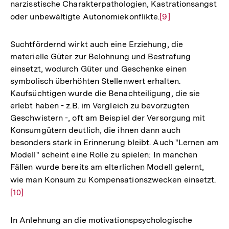
narzisstische Charakterpathologien, Kastrationsangst
der
oder unbewältigte Autonomiekonflikte.
Zur
[9]
Fuß
Auflösung
der
Suchtfördernd wirkt auch eine Erziehung, die
Fußnote
materielle Güter zur Belohnung und Bestrafung
einsetzt, wodurch Güter und Geschenke einen
symbolisch überhöhten Stellenwert erhalten.
Kaufsüchtigen wurde die Benachteiligung, die sie
erlebt haben - z.B. im Vergleich zu bevorzugten
Geschwistern -, oft am Beispiel der Versorgung mit
Konsumgütern deutlich, die ihnen dann auch
besonders stark in Erinnerung bleibt. Auch "Lernen am
Modell" scheint eine Rolle zu spielen: In manchen
Fällen wurde bereits am elterlichen Modell gelernt,
wie man Konsum zu Kompensationszwecken einsetzt.
Zur
[10]
Auf
der
Fu
In Anlehnung an die motivationspsychologische