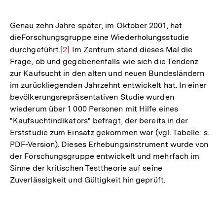
Genau zehn Jahre später, im Oktober 2001, hat
dieForschungsgruppe eine Wiederholungsstudie
durchgeführt.
Zur
[2]
Im Zentrum stand dieses Mal die
Frage, ob und gegebenenfalls wie sich die Tendenz
Auflösung
zur Kaufsucht in den alten und neuen Bundesländern
der
im zurückliegenden Jahrzehnt entwickelt hat. In einer
Fußnote
bevölkerungsrepräsentativen Studie wurden
wiederum über 1 000 Personen mit Hilfe eines
"Kaufsuchtindikators" befragt, der bereits in der
Erststudie zum Einsatz gekommen war (vgl. Tabelle: s.
PDF-Version). Dieses Erhebungsinstrument wurde von
der Forschungsgruppe entwickelt und mehrfach im
Sinne der kritischen Testtheorie auf seine
Zuverlässigkeit und Gültigkeit hin geprüft.