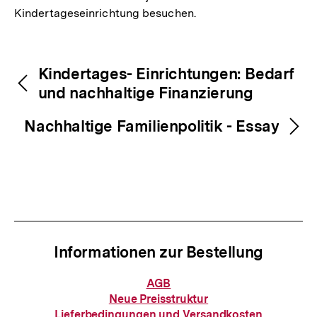
Kindertageseinrichtung besuchen.
Fussnoten
Inhaltsnavigation
Inhaltsnavigation
Kindertages- Einrichtungen: Bedarf
und nachhaltige Finanzierung
Nachhaltige Familienpolitik - Essay
Informationen zur Bestellung
Informationen
AGB
zur
Neue Preisstruktur
Bestellung
Lieferbedingungen und Versandkosten