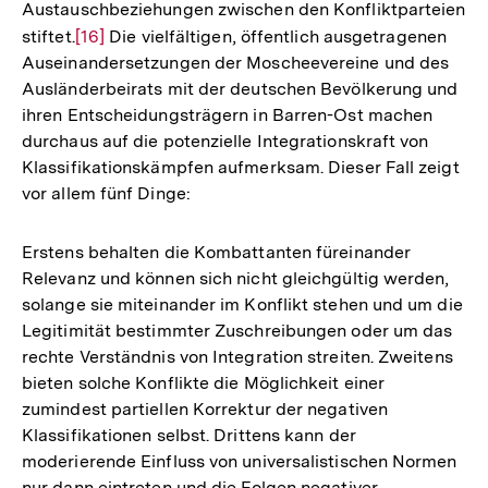
Austauschbeziehungen zwischen den Konfliktparteien
stiftet.
Zur
[16]
Die vielfältigen, öffentlich ausgetragenen
Auseinandersetzungen der Moscheevereine und des
Auflösung
Ausländerbeirats mit der deutschen Bevölkerung und
der
ihren Entscheidungsträgern in Barren-Ost machen
Fußnote
durchaus auf die potenzielle Integrationskraft von
Klassifikationskämpfen aufmerksam. Dieser Fall zeigt
vor allem fünf Dinge:
Erstens behalten die Kombattanten füreinander
Relevanz und können sich nicht gleichgültig werden,
solange sie miteinander im Konflikt stehen und um die
Legitimität bestimmter Zuschreibungen oder um das
rechte Verständnis von Integration streiten. Zweitens
bieten solche Konflikte die Möglichkeit einer
zumindest partiellen Korrektur der negativen
Klassifikationen selbst. Drittens kann der
moderierende Einfluss von universalistischen Normen
nur dann eintreten und die Folgen negativer