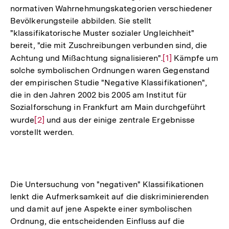
normativen Wahrnehmungskategorien verschiedener
Bevölkerungsteile abbilden. Sie stellt
"klassifikatorische Muster sozialer Ungleichheit"
bereit, "die mit Zuschreibungen verbunden sind, die
Achtung und Mißachtung signalisieren".
Zur
[1]
Kämpfe um
solche symbolischen Ordnungen waren Gegenstand
Auflösung
der empirischen Studie "Negative Klassifikationen",
der
die in den Jahren 2002 bis 2005 am Institut für
Fußnote
Sozialforschung in Frankfurt am Main durchgeführt
wurde
Zur
[2]
und aus der einige zentrale Ergebnisse
vorstellt werden.
Auflösung
der
Fußnote
Die Untersuchung von "negativen" Klassifikationen
lenkt die Aufmerksamkeit auf die diskriminierenden
und damit auf jene Aspekte einer symbolischen
Ordnung, die entscheidenden Einfluss auf die