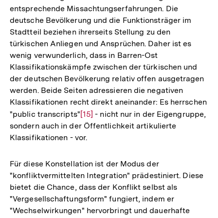
entsprechende Missachtungserfahrungen. Die
der
deutsche Bevölkerung und die Funktionsträger im
Fußnote
Stadtteil beziehen ihrerseits Stellung zu den
türkischen Anliegen und Ansprüchen. Daher ist es
wenig verwunderlich, dass in Barren-Ost
Klassifikationskämpfe zwischen der türkischen und
der deutschen Bevölkerung relativ offen ausgetragen
werden. Beide Seiten adressieren die negativen
Klassifikationen recht direkt aneinander: Es herrschen
"public transcripts"
Zur
[15]
- nicht nur in der Eigengruppe,
sondern auch in der Öffentlichkeit artikulierte
Auflösung
Klassifikationen - vor.
der
Fußnote
Für diese Konstellation ist der Modus der
"konfliktvermittelten Integration" prädestiniert. Diese
bietet die Chance, dass der Konflikt selbst als
"Vergesellschaftungsform" fungiert, indem er
"Wechselwirkungen" hervorbringt und dauerhafte