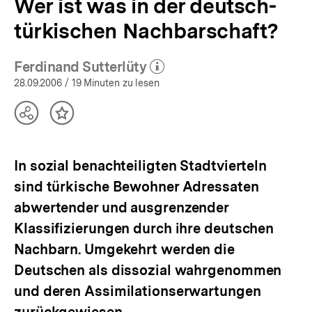
Wer ist was in der deutsch-
türkischen Nachbarschaft?
Ferdinand Sutterlüty
(Mehr zum Autor)
öffnen
28.09.2006
/ 19 Minuten zu lesen
Teilen
Inhalt
Optionen
merken
anzeigen
In sozial benachteiligten Stadtvierteln
sind türkische Bewohner Adressaten
abwertender und ausgrenzender
Klassifizierungen durch ihre deutschen
Nachbarn. Umgekehrt werden die
Deutschen als dissozial wahrgenommen
und deren Assimilationserwartungen
zurückgewiesen.