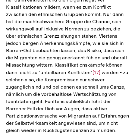
Klassifikationen mildern, wenn es zum Konflikt
zwischen den ethnischen Gruppen kommt. Nur dann
hat die machtschwächere Gruppe die Chance, sich
wirkungsvoll auf inklusive Normen zu beziehen, die
über ethnischen Grenzziehungen stehen. Viertens
jedoch bergen Anerkennungskämpfe, wie sie sich in
Barren-Ost beobachten lassen, das Risiko, dass sich
die Migranten nie genug anerkannt fühlen und überall
Missachtung wittern. Klassifikationskämpfe können
dann leicht zu "unteilbaren Konflikten"
Zur
[17]
werden - zu
solchen also, die Kompromissen nur schwer
Auflösung
zugänglich sind und bei denen es schnell ums Ganze,
der
nämlich um die vorbehaltlose Wertschätzung von
Fußnote
Identitäten geht. Fünftens schließlich führt der
Barrener Fall deutlich vor Augen, dass aktive
Partizipationsversuche von Migranten auf Erfahrungen
der Selbstwirksamkeit angewiesen sind, um nicht
gleich wieder in Rückzugstendenzen zu münden.