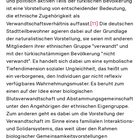
und politisch aktiven Teils der türkischen Bevölkerung
ist eine Vorstellung von entscheidender Bedeutung,
die ethnische Zugehörigkeit als
Verwandtschaftsverhältnis auffasst.
Zur
[11]
Die deutschen
Stadtteilbewohner agieren dabei auf der Grundlage
Auflösung
der naturalistischen Vorstellung, sie seien mit anderen
der
Mitgliedern ihrer ethnischen Gruppe "verwandt" und
Fußnote
mit der türkischstämmigen Bevölkerung "nicht
verwandt". Es handelt sich dabei um eine symbolische
Tiefendimension sozialer Ungleichheit, das heißt um
ein verborgenes, den Individuen gar nicht reflexiv
verfügbares Wahrnehmungsmuster. Es beruht zum
einen auf der Idee einer biologischen
Blutsverwandtschaft und Abstammungsgemeinschaft
unter den Angehörigen der ethnischen Eigengruppe.
Zum anderen geht es dabei um die Vorstellung der
Verwandtschaft im Sinne eines familialen Interaktions-
und Solidarsystems, das weit über den Rahmen
biologischer Gemeinsamkeitsvorstellungen