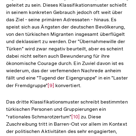
geleitet zu sein. Dieses Klassifikationsmuster schießt
in seinem konkreten Gebrauch jedoch oft weit über
das Ziel - seine primären Adressaten - hinaus. Es
speist sich aus Ängsten der deutschen Bevölkerung,
von den türkischen Migranten insgesamt überflügelt
und deklassiert zu werden. Der "Übernahmewille der
Türken" wird zwar negativ beurteilt, aber es scheint
dabei nicht selten auch Bewunderung für ihre
ökonomische Courage durch. Ein Zuviel davon ist es
wiederum, das der verfemenden Nachrede anheim
fällt und eine "Tugend der Eigengruppe" in ein "Laster
der Fremdgruppe"
Zur
[9]
konvertiert.
Auflösung
der
Das dritte Klassifikationsmuster schreibt bestimmten
Fußnote
türkischen Personen und Gruppierungen ein
"rationales Schmarotzertum"
Zur
[10]
zu. Diese
Zuschreibung tritt in Barren-Ost vor allem im Kontext
Auflösung
der politischen Aktivitäten des sehr engagierten,
der