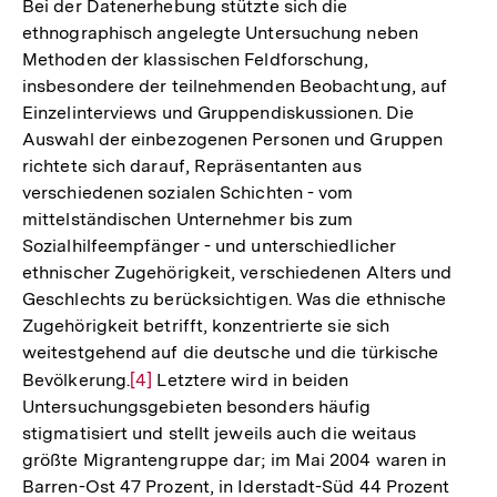
Bei der Datenerhebung stützte sich die
ethnographisch angelegte Untersuchung neben
Methoden der klassischen Feldforschung,
insbesondere der teilnehmenden Beobachtung, auf
Einzelinterviews und Gruppendiskussionen. Die
Auswahl der einbezogenen Personen und Gruppen
richtete sich darauf, Repräsentanten aus
verschiedenen sozialen Schichten - vom
mittelständischen Unternehmer bis zum
Sozialhilfeempfänger - und unterschiedlicher
ethnischer Zugehörigkeit, verschiedenen Alters und
Geschlechts zu berücksichtigen. Was die ethnische
Zugehörigkeit betrifft, konzentrierte sie sich
weitestgehend auf die deutsche und die türkische
Bevölkerung.
Zur
[4]
Letztere wird in beiden
Untersuchungsgebieten besonders häufig
Auflösung
stigmatisiert und stellt jeweils auch die weitaus
der
größte Migrantengruppe dar; im Mai 2004 waren in
Fußnote
Barren-Ost 47 Prozent, in Iderstadt-Süd 44 Prozent