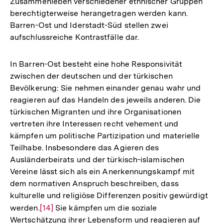
Zusammenleben verschiedener ethnischer Gruppen
berechtigterweise herangetragen werden kann.
Barren-Ost und Iderstadt-Süd stellen zwei
aufschlussreiche Kontrastfälle dar.
In Barren-Ost besteht eine hohe Responsivität
zwischen der deutschen und der türkischen
Bevölkerung: Sie nehmen einander genau wahr und
reagieren auf das Handeln des jeweils anderen. Die
türkischen Migranten und ihre Organisationen
vertreten ihre Interessen recht vehement und
kämpfen um politische Partizipation und materielle
Teilhabe. Insbesondere das Agieren des
Ausländerbeirats und der türkisch-islamischen
Vereine lässt sich als ein Anerkennungskampf mit
dem normativen Anspruch beschreiben, dass
kulturelle und religiöse Differenzen positiv gewürdigt
werden.
Zur
[14]
Sie kämpfen um die soziale
Wertschätzung ihrer Lebensform und reagieren auf
Auflösung