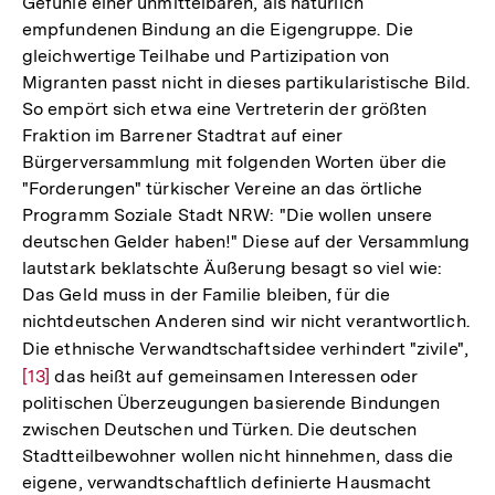
Gefühle einer unmittelbaren, als natürlich
empfundenen Bindung an die Eigengruppe. Die
gleichwertige Teilhabe und Partizipation von
Migranten passt nicht in dieses partikularistische Bild.
So empört sich etwa eine Vertreterin der größten
Fraktion im Barrener Stadtrat auf einer
Bürgerversammlung mit folgenden Worten über die
"Forderungen" türkischer Vereine an das örtliche
Programm Soziale Stadt NRW: "Die wollen unsere
deutschen Gelder haben!" Diese auf der Versammlung
lautstark beklatschte Äußerung besagt so viel wie:
Das Geld muss in der Familie bleiben, für die
nichtdeutschen Anderen sind wir nicht verantwortlich.
Die ethnische Verwandtschaftsidee verhindert "zivile",
Zu
[13]
das heißt auf gemeinsamen Interessen oder
Au
politischen Überzeugungen basierende Bindungen
de
zwischen Deutschen und Türken. Die deutschen
Fu
Stadtteilbewohner wollen nicht hinnehmen, dass die
eigene, verwandtschaftlich definierte Hausmacht