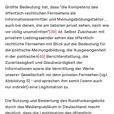
der
Größte Bedeutung hat, dass "die Kompetenz des
Fußnote
öffentlich-rechtlichen Fernsehens als
Informationsvermittler und Meinungsbildungsfaktor ...
auch bei denen, die am liebsten privat sehen, nach wie
vor völlig unumstritten"
Zur
[39]
ist. Selbst Zuschauer mit
privatem Lieblingssender sehen das öffentlich-
Auflösung
rechtliche Fernsehen mit Blick auf die Bedeutung für
der
die politische Meinungsbildung, die Ausgewogenheit
Fußnote
in der politischen
Zur
[40]
Berichterstattung, die
Zuverlässigkeit und Glaubwürdigkeit der
Auflösung
Informationen sowie die Vermittlung der Werte
der
unserer Gesellschaft vor dem privaten Fernsehen (vgl.
Fußnote
Abbildung 5) - und sprechen ihm somit (wenn auch
nur indirekt) eine Legitimation zu.
Die Nutzung und Bewertung des Rundfunkangebots
durch das Medienpublikum in Deutschland macht
deutlich, dass die Legitimation des öffentlich-