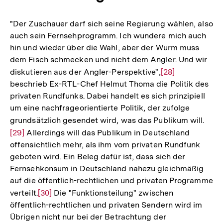
"Der Zuschauer darf sich seine Regierung wählen, also
auch sein Fernsehprogramm. Ich wundere mich auch
hin und wieder über die Wahl, aber der Wurm muss
dem Fisch schmecken und nicht dem Angler. Und wir
diskutieren aus der Angler-Perspektive",
Zur
[28]
beschrieb Ex-RTL-Chef Helmut Thoma die Politik des
Auflösung
privaten Rundfunks. Dabei handelt es sich prinzipiell
der
um eine nachfrageorientierte Politik, der zufolge
Fußnote
grundsätzlich gesendet wird, was das Publikum will.
Zur
[29]
Allerdings will das Publikum in Deutschland
Aufl
offensichtlich mehr, als ihm vom privaten Rundfunk
der
geboten wird. Ein Beleg dafür ist, dass sich der
Fußn
Fernsehkonsum in Deutschland nahezu gleichmäßig
auf die öffentlich-rechtlichen und privaten Programme
verteilt.
Zur
[30]
Die "Funktionsteilung" zwischen
öffentlich-rechtlichen und privaten Sendern wird im
Auflösung
Übrigen nicht nur bei der Betrachtung der
der