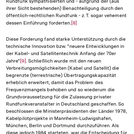
Rundfunk sympathisierten und - aufgrund der (aus
ihrer Sicht bestehenden) Benachteiligung durch den
öffentlich-rechtlichen Rundfunk - z. T. sogar vehement
dessen Einführung forderten.
Zur
[8]
Auflösung
der
Diese Forderung fand starke Unterstützung durch die
Fußnote
technische Innovation bzw. "neuere Entwicklungen in
der Kabel- und Satellitentechnik Anfang der 70er
Jahre"
Zur
[9]
. Schließlich wurde mit den neuen
Verbreitungsmöglichkeiten (Kabel und Satellit) die
Auflösung
begrenzte (terrestrische) Übertragungskapazität
der
erheblich erweitert, damit das Problem des
Fußnote
Frequenzmangels behoben und so wiederum die
Grundvoraussetzung für die Zulassung privater
Rundfunkveranstalter in Deutschland geschaffen. So
beschlossen die Ministerpräsidenten der Länder 1978,
Kabelpilotprojekte in Mannheim-Ludwigshafen,
München, Berlin und Dortmund durchzuführen. Als
diese jedoch 1984 starteten, war die Entscheidung für