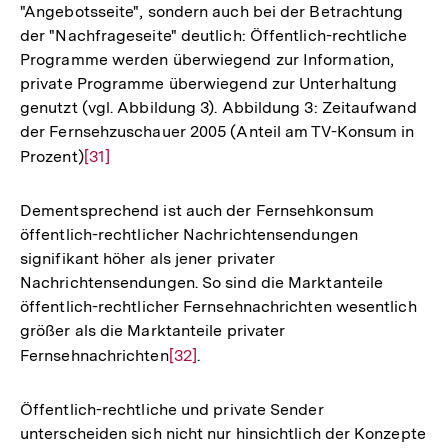
"Angebotsseite", sondern auch bei der Betrachtung
Fußnote
der "Nachfrageseite" deutlich: Öffentlich-rechtliche
Programme werden überwiegend zur Information,
private Programme überwiegend zur Unterhaltung
genutzt (vgl. Abbildung 3). Abbildung 3: Zeitaufwand
der Fernsehzuschauer 2005 (Anteil am TV-Konsum in
Prozent)
Zur
[31]
Auflösung
der
Dementsprechend ist auch der Fernsehkonsum
Fußnote
öffentlich-rechtlicher Nachrichtensendungen
signifikant höher als jener privater
Nachrichtensendungen. So sind die Marktanteile
öffentlich-rechtlicher Fernsehnachrichten wesentlich
größer als die Marktanteile privater
Fernsehnachrichten
Zur
[32]
.
Auflösung
der
Öffentlich-rechtliche und private Sender
Fußnote
unterscheiden sich nicht nur hinsichtlich der Konzepte