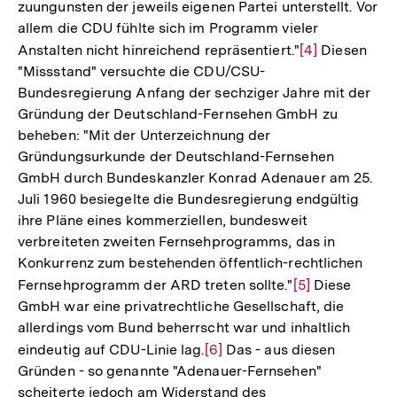
zuungunsten der jeweils eigenen Partei unterstellt. Vor
allem die CDU fühlte sich im Programm vieler
Anstalten nicht hinreichend repräsentiert."
Zur
[4]
Diesen
"Missstand" versuchte die CDU/CSU-
Auflösung
Bundesregierung Anfang der sechziger Jahre mit der
der
Gründung der Deutschland-Fernsehen GmbH zu
Fußnote
beheben: "Mit der Unterzeichnung der
Gründungsurkunde der Deutschland-Fernsehen
GmbH durch Bundeskanzler Konrad Adenauer am 25.
Juli 1960 besiegelte die Bundesregierung endgültig
ihre Pläne eines kommerziellen, bundesweit
verbreiteten zweiten Fernsehprogramms, das in
Konkurrenz zum bestehenden öffentlich-rechtlichen
Fernsehprogramm der ARD treten sollte."
Zur
[5]
Diese
GmbH war eine privatrechtliche Gesellschaft, die
Auflösung
allerdings vom Bund beherrscht war und inhaltlich
der
eindeutig auf CDU-Linie lag.
Zur
[6]
Das - aus diesen
Fußnote
Gründen - so genannte "Adenauer-Fernsehen"
Auflösung
scheiterte jedoch am Widerstand des
der