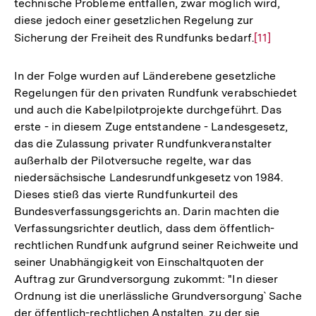
technische Probleme entfallen, zwar möglich wird,
diese jedoch einer gesetzlichen Regelung zur
Sicherung der Freiheit des Rundfunks bedarf.
Zur
[11]
Auflösung
der
In der Folge wurden auf Länderebene gesetzliche
Fußnote
Regelungen für den privaten Rundfunk verabschiedet
und auch die Kabelpilotprojekte durchgeführt. Das
erste - in diesem Zuge entstandene - Landesgesetz,
das die Zulassung privater Rundfunkveranstalter
außerhalb der Pilotversuche regelte, war das
niedersächsische Landesrundfunkgesetz von 1984.
Dieses stieß das vierte Rundfunkurteil des
Bundesverfassungsgerichts an. Darin machten die
Verfassungsrichter deutlich, dass dem öffentlich-
rechtlichen Rundfunk aufgrund seiner Reichweite und
seiner Unabhängigkeit von Einschaltquoten der
Auftrag zur Grundversorgung zukommt: "In dieser
Ordnung ist die unerlässliche Grundversorgung` Sache
der öffentlich-rechtlichen Anstalten, zu der sie