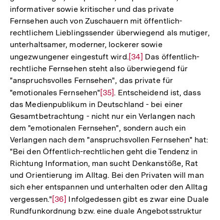
informativer sowie kritischer und das private
Fernsehen auch von Zuschauern mit öffentlich-
rechtlichem Lieblingssender überwiegend als mutiger,
unterhaltsamer, moderner, lockerer sowie
ungezwungener eingestuft wird.
Zur
[34]
Das öffentlich-
rechtliche Fernsehen steht also überwiegend für
Auflösung
"anspruchsvolles Fernsehen", das private für
der
"emotionales Fernsehen"
Zur
[35]
. Entscheidend ist, dass
Fußnote
das Medienpublikum in Deutschland - bei einer
Auflösung
Gesamtbetrachtung - nicht nur ein Verlangen nach
der
dem "emotionalen Fernsehen", sondern auch ein
Fußnote
Verlangen nach dem "anspruchsvollen Fernsehen" hat:
"Bei den Öffentlich-rechtlichen geht die Tendenz in
Richtung Information, man sucht Denkanstöße, Rat
und Orientierung im Alltag. Bei den Privaten will man
sich eher entspannen und unterhalten oder den Alltag
vergessen."
Zur
[36]
Infolgedessen gibt es zwar eine Duale
Rundfunkordnung bzw. eine duale Angebotsstruktur
Auflösung