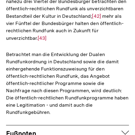
nahezu drei Viertel der Bundesbürger betrachten den
Auflösung
öffentlich-rechtlichen Rundfunk als unverzichtbaren
der
Bestandteil der Kultur in Deutschland;
Zur
[42]
mehr als
Fußnote
vier Fünftel der Bundesbürger halten den öffentlich-
Auflösung
rechtlichen Rundfunk auch in Zukunft für
der
unverzichtbar.
Zur
[43]
Fußnote
Auflösung
der
Betrachtet man die Entwicklung der Dualen
Fußnote
Rundfunkordnung in Deutschland sowie die damit
einhergehende Funktionszuweisung für den
öffentlich-rechtlichen Rundfunk, das Angebot
öffentlich-rechtlicher Programme sowie die
Nachfrage nach diesen Programmen, wird deutlich:
Die öffentlich-rechtlichen Rundfunkprogramme haben
eine Legitimation - und damit auch die
Rundfunkgebühren.
Fussnoten
auf
Fußnoten