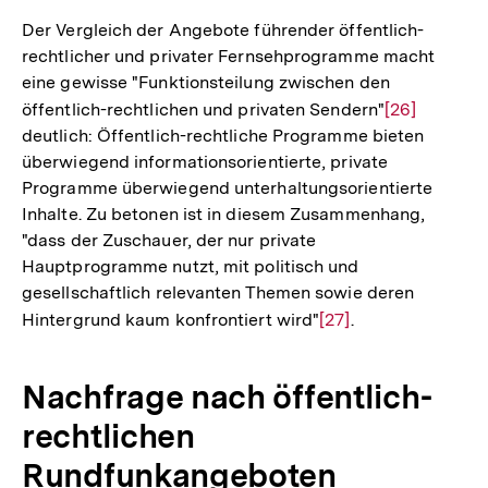
der
Der Vergleich der Angebote führender öffentlich-
Fußnote
rechtlicher und privater Fernsehprogramme macht
eine gewisse "Funktionsteilung zwischen den
öffentlich-rechtlichen und privaten Sendern"
Zur
[26]
deutlich: Öffentlich-rechtliche Programme bieten
Auflösung
überwiegend informationsorientierte, private
der
Programme überwiegend unterhaltungsorientierte
Fußnote
Inhalte. Zu betonen ist in diesem Zusammenhang,
"dass der Zuschauer, der nur private
Hauptprogramme nutzt, mit politisch und
gesellschaftlich relevanten Themen sowie deren
Hintergrund kaum konfrontiert wird"
Zur
[27]
.
Auflösung
der
Nachfrage nach öffentlich-
Fußnote
rechtlichen
Rundfunkangeboten