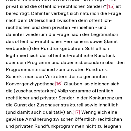
privat sind die öffentlich-rechtlichen Sender?"
Zur
[15]
ist
berechtigt. Dahinter verbirgt sich natürlich die Frage
Auflösung
nach dem Unterschied zwischen dem öffentlich-
der
rechtlichen und dem privaten Fernsehen - und
Fußnote
dahinter wiederum die Frage nach der Legitimation
des öffentlich-rechtlichen Fernsehens sowie (damit
verbunden) der Rundfunkgebühren. Schließlich
legitimiert sich der öffentlich-rechtliche Rundfunk
über sein Programm und dabei insbesondere über den
Programmunterschied zum privaten Rundfunk.
Schenkt man den Vertretern der so genannten
Konvergenzhypothese
Zur
[16]
Glauben, so gleichen sich
die (zuschauerstarken) Vollprogramme öffentlich-
Auflösung
rechtlicher und privater Sender in der Konkurrenz um
der
die Gunst der Zuschauer strukturell sowie inhaltlich
Fußnote
(und damit auch qualitativ) an.
Zur
[17]
Wenngleich eine
gewisse Annäherung zwischen öffentlich-rechtlichen
Auflösung
und privaten Rundfunkprogrammen nicht zu leugnen
der