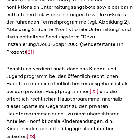
nonfiktionalen Unterhaltungsangebote sowie der darin
enthaltenen Doku-Inszenierungen bzw. Doku-Soaps
der führenden Fernsehprogramme (vgl. Abbildung 2).
Abbildung 2: Sparte "Nonfiktionale Unterhaltung" und
darin enthaltene Sendungsform "Doku-
Inszenierung/Doku-Soap" 2005 (Sendezeitanteil in
Prozent)
Zur
[21]
Auflösung
der
Beachtung verdient auch, dass das Kinder- und
Fußnote
Jugendprogramm bei den öffentlich-rechtlichen
Hauptprogrammen deutlich besser ausgebaut ist als
bei den privaten Hauptprogrammen
Zur
[22]
und die
öffentlich-rechtlichen Hauptprogramme innerhalb
Auflösung
dieser Sparte im Gegensatz zu den privaten
der
Hauptprogrammen auch - zu nicht übersehbaren
Fußnote
Anteilen - nonfiktionale Kindersendungen, d.h.
Kindersendungen mit pädagogischer Intention,
anbieten
Zur
[23]
.