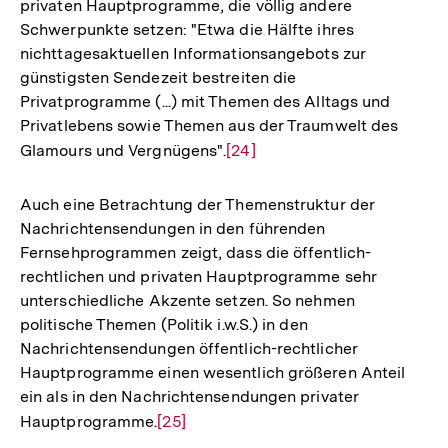
privaten Hauptprogramme, die völlig andere
Schwerpunkte setzen: "Etwa die Hälfte ihres
nichttagesaktuellen Informationsangebots zur
günstigsten Sendezeit bestreiten die
Privatprogramme (...) mit Themen des Alltags und
Privatlebens sowie Themen aus der Traumwelt des
Glamours und Vergnügens".
Zur
[24]
Auflösung
der
Auch eine Betrachtung der Themenstruktur der
Fußnote
Nachrichtensendungen in den führenden
Fernsehprogrammen zeigt, dass die öffentlich-
rechtlichen und privaten Hauptprogramme sehr
unterschiedliche Akzente setzen. So nehmen
politische Themen (Politik i.w.S.) in den
Nachrichtensendungen öffentlich-rechtlicher
Hauptprogramme einen wesentlich größeren Anteil
ein als in den Nachrichtensendungen privater
Hauptprogramme.
Zur
[25]
Auflösung