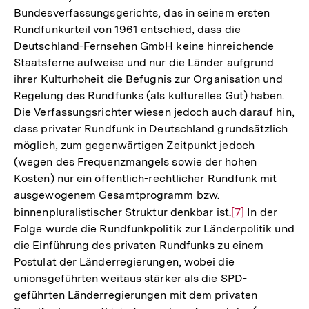
Bundesverfassungsgerichts, das in seinem ersten
Fußnote
Rundfunkurteil von 1961 entschied, dass die
Deutschland-Fernsehen GmbH keine hinreichende
Staatsferne aufweise und nur die Länder aufgrund
ihrer Kulturhoheit die Befugnis zur Organisation und
Regelung des Rundfunks (als kulturelles Gut) haben.
Die Verfassungsrichter wiesen jedoch auch darauf hin,
dass privater Rundfunk in Deutschland grundsätzlich
möglich, zum gegenwärtigen Zeitpunkt jedoch
(wegen des Frequenzmangels sowie der hohen
Kosten) nur ein öffentlich-rechtlicher Rundfunk mit
ausgewogenem Gesamtprogramm bzw.
binnenpluralistischer Struktur denkbar ist.
Zur
[7]
In der
Folge wurde die Rundfunkpolitik zur Länderpolitik und
Auflösung
die Einführung des privaten Rundfunks zu einem
der
Postulat der Länderregierungen, wobei die
Fußnote
unionsgeführten weitaus stärker als die SPD-
geführten Länderregierungen mit dem privaten