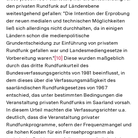
den privaten Rundfunk auf Länderebene
weitestgehend gefallen: "Die Intention der Erprobung
der neuen medialen und technischen Möglichkeiten
ließ sich allerdings nicht durchhalten, da in einigen
Ländern schon die medienpolitische
Grundentscheidung zur Einführung von privatem
Rundfunk gefallen war und Landesmediengesetze in
Vorbereitung waren."
Zur
[10]
Diese wurden maßgeblich
durch das dritte Rundfunkurteil des
Auflösung
Bundesverfassungsgerichts von 1981 beeinflusst, in
der
dem dieses über die Verfassungsmäßigkeit des
Fußnote
saarländischen Rundfunkgesetzes von 1967
entschied, das unter bestimmten Bedingungen die
Veranstaltung privaten Rundfunks im Saarland vorsah.
In diesem Urteil machten die Verfassungsrichter u.a.
deutlich, dass die Veranstaltung privater
Rundfunkprogramme, sofern der Frequenzmangel und
die hohen Kosten für ein Fernsehprogramm als