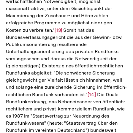
wirtschaftlichen Notwendigkeit, möglichst
massenattraktive, unter dem Gesichtspunkt der
Maximierung der Zuschauer- und Hörerzahlen
erfolgreiche Programme zu möglichst niedrigen
Kosten zu verbreiten."
Zur
[13]
Somit hat das
Bundesverfassungsgericht die aus der Gewinn- bzw.
Auflösung
Publikumsorientierung resultierende
der
Unterhaltungsorientierung des privaten Rundfunks
Fußnote
vorausgesehen und daraus die Notwendigkeit der
(gleichzeitigen) Existenz eines öffentlich-rechtlichen
Rundfunks abgleitet: "Die schwächere Sicherung
gleichgewichtiger Vielfalt lässt sich hinnehmen, weil
und solange eine zureichende Sicherung im öffentlich-
rechtlichen Rundfunk vorhanden ist."
Zur
[14]
Die Duale
Rundfunkordnung, das Nebeneinander von öffentlich-
Auflösung
rechtlichem und privat-kommerziellem Rundfunk, wie
der
es 1987 im "Staatsvertrag zur Neuordnung des
Fußnote
Rundfunkwesens" (heute: "Staatsvertrag über den
Rundfunk im vereinten Deutschland") bundesweit