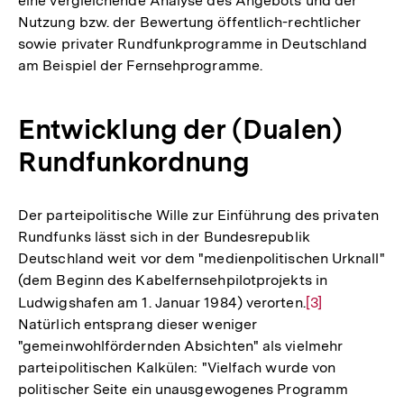
eine vergleichende Analyse des Angebots und der
Nutzung bzw. der Bewertung öffentlich-rechtlicher
sowie privater Rundfunkprogramme in Deutschland
am Beispiel der Fernsehprogramme.
Entwicklung der (Dualen)
Rundfunkordnung
Der parteipolitische Wille zur Einführung des privaten
Rundfunks lässt sich in der Bundesrepublik
Deutschland weit vor dem "medienpolitischen Urknall"
(dem Beginn des Kabelfernsehpilotprojekts in
Ludwigshafen am 1. Januar 1984) verorten.
Zur
[3]
Natürlich entsprang dieser weniger
Auflösung
"gemeinwohlfördernden Absichten" als vielmehr
der
parteipolitischen Kalkülen: "Vielfach wurde von
Fußnote
politischer Seite ein unausgewogenes Programm