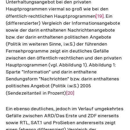
Unterhaltungsangebot bei den privaten
Auflösung
Hauptprogrammen viermal so groß wie bei den
der
öffentlich-rechtlichen Hauptprogrammen
Zur
[19]
. Ein
Fußnote
(differenzierter) Vergleich der Informationsangebote
Auflösung
sowie der darin enthaltenen Nachrichtenangebote
der
bzw. der darin enthaltenen politischen Angebote
Fußnote
(Politik im weiteren Sinne, i.w.S.) der führenden
Fernsehprogramme zeigt ein deutliches Gefälle
zwischen den öffentlich-rechtlichen und den privaten
Hauptprogrammen (vgl. Abbildung 1). Abbildung 1:
Sparte "Information" und darin enthaltene
Sendungsform "Nachrichten" bzw. darin enthaltenes
politisches Angebot (Politik i.w.S.) 2005
(Sendezeitanteil in Prozent)
Zur
[20]
Auflösung
der
Ein ebenso deutliches, jedoch im Verlauf umgekehrtes
Fußnote
Gefälle zwischen ARD/Das Erste und ZDF einerseits
sowie RTL, SAT.1 und ProSieben andererseits zeigt
einen (ebenso differenziert) Vergleich der