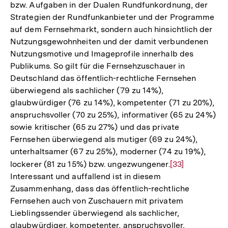
bzw. Aufgaben in der Dualen Rundfunkordnung, der
Strategien der Rundfunkanbieter und der Programme
auf dem Fernsehmarkt, sondern auch hinsichtlich der
Nutzungsgewohnheiten und der damit verbundenen
Nutzungsmotive und Imageprofile innerhalb des
Publikums. So gilt für die Fernsehzuschauer in
Deutschland das öffentlich-rechtliche Fernsehen
überwiegend als sachlicher (79 zu 14%),
glaubwürdiger (76 zu 14%), kompetenter (71 zu 20%),
anspruchsvoller (70 zu 25%), informativer (65 zu 24%)
sowie kritischer (65 zu 27%) und das private
Fernsehen überwiegend als mutiger (69 zu 24%),
unterhaltsamer (67 zu 25%), moderner (74 zu 19%),
lockerer (81 zu 15%) bzw. ungezwungener.
Zur
[33]
Interessant und auffallend ist in diesem
Auflösung
Zusammenhang, dass das öffentlich-rechtliche
der
Fernsehen auch von Zuschauern mit privatem
Fußnote
Lieblingssender überwiegend als sachlicher,
glaubwürdiger, kompetenter, anspruchsvoller,