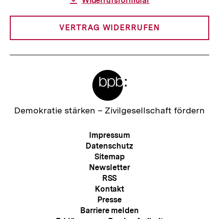
Download-
Widerrufsformular
Link:
VERTRAG WIDERRUFEN
Meta-
Links
Zur
Demokratie stärken –
Zivilgesellschaft fördern
Startseite
der
Meta-
Impressum
bpb
Navigation
Datenschutz
Sitemap
Newsletter
RSS
Kontakt
Presse
Barriere melden