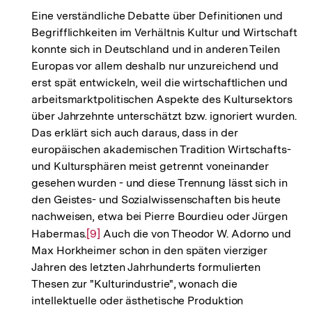
Eine verständliche Debatte über Definitionen und
Begrifflichkeiten im Verhältnis Kultur und Wirtschaft
konnte sich in Deutschland und in anderen Teilen
Europas vor allem deshalb nur unzureichend und
erst spät entwickeln, weil die wirtschaftlichen und
arbeitsmarktpolitischen Aspekte des Kultursektors
über Jahrzehnte unterschätzt bzw. ignoriert wurden.
Das erklärt sich auch daraus, dass in der
europäischen akademischen Tradition Wirtschafts-
und Kultursphären meist getrennt voneinander
gesehen wurden - und diese Trennung lässt sich in
den Geistes- und Sozialwissenschaften bis heute
nachweisen, etwa bei Pierre Bourdieu oder Jürgen
Habermas.
Zur
[9]
Auch die von Theodor W. Adorno und
Max Horkheimer schon in den späten vierziger
Auflösung
Jahren des letzten Jahrhunderts formulierten
der
Thesen zur "Kulturindustrie", wonach die
Fußnote
intellektuelle oder ästhetische Produktion