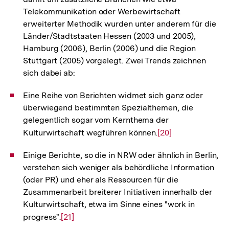
Fußnote
Telekommunikation oder Werbewirtschaft
erweiterter Methodik wurden unter anderem für die
Länder/Stadtstaaten Hessen (2003 und 2005),
Hamburg (2006), Berlin (2006) und die Region
Stuttgart (2005) vorgelegt. Zwei Trends zeichnen
sich dabei ab:
Eine Reihe von Berichten widmet sich ganz oder
überwiegend bestimmten Spezialthemen, die
gelegentlich sogar vom Kernthema der
Kulturwirtschaft wegführen können.
Zur
[20]
Auflösung
Einige Berichte, so die in NRW oder ähnlich in Berlin,
der
verstehen sich weniger als behördliche Information
Fußnote
(oder PR) und eher als Ressourcen für die
Zusammenarbeit breiterer Initiativen innerhalb der
Kulturwirtschaft, etwa im Sinne eines "work in
progress".
Zur
[21]