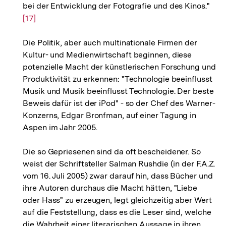
bei der Entwicklung der Fotografie und des Kinos."
Zur
[17]
Auf
der
Die Politik, aber auch multinationale Firmen der
Fuß
Kultur- und Medienwirtschaft beginnen, diese
potenzielle Macht der künstlerischen Forschung und
Produktivität zu erkennen: "Technologie beeinflusst
Musik und Musik beeinflusst Technologie. Der beste
Beweis dafür ist der iPod" - so der Chef des Warner-
Konzerns, Edgar Bronfman, auf einer Tagung in
Aspen im Jahr 2005.
Die so Gepriesenen sind da oft bescheidener. So
weist der Schriftsteller Salman Rushdie (in der F.A.Z.
vom 16. Juli 2005) zwar darauf hin, dass Bücher und
ihre Autoren durchaus die Macht hätten, "Liebe
oder Hass" zu erzeugen, legt gleichzeitig aber Wert
auf die Feststellung, dass es die Leser sind, welche
die Wahrheit einer literarischen Aussage in ihren