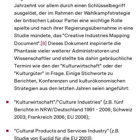
Jahrzehnt vor allem durch einen Schlüsselbegriff
ausgelöst, der im Rahmen der Wahlkampfstrategie
der britischen Labour Partei eine wichtige Rolle
spielte und nach ihrer Regierungsübernahme in eine
Studie mündete, das "Creative Industries Mapping
Document".
Zur
[8]
Dieses Dokument inspirierte die
Phantasie vieler weiterer Administratoren und
Auflösung
Wissenschaftler und stellte bis dahin gebräuchliche
der
Termini wie den der "Kulturwirtschaft" oder der
Fußnote
"Kulturgüter" in Frage. Einige Stichworte zu
Berichten, Konferenzen und kulturökonomischen
Strategien aus den letzten Jahren seien angeführt:
"Kulturwirtschaft"/"Culture Industries" (z.B. fünf
Berichte in NRW/Deutschland 1991 - 2006; Schweiz
2003; Frankreich 2006; EU 2006);
"Cultural Products and Services Industry" (z.B.
Studie von Euclid für die EU 2003);