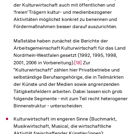
der Kulturwirtschaft auch mit öffentlichen und
'freien' Trägern kultur- und medienbezogener
Aktivitäten möglichst konkret zu benennen und
Fördermaßnahmen besser darauf auszurichten.
Maßstäbe haben zunächst die Berichte der
Arbeitsgemeinschaft Kulturwirtschaft für das Land
Nordrhein-Westfalen gesetzt (1992, 1995, 1998,
2001, 2006 in Vorbereitung).
Zur
[18]
Zur
"Kulturwirtschaft" zählen hier Privatbetriebe und
Auflösung
selbständige Berufsangehörige, die in Teilmärkten
der
der Künste und der Medien sowie angrenzenden
Fußnote
Tätigkeitsfeldern arbeiten. Dabei lassen sich grob
folgende Segmente - mit zum Teil recht heterogener
Binnenstruktur - unterscheiden:
Kulturwirtschaft im engeren Sinne (Buchmarkt,
Musikwirtschaft, Musical, die wirtschaftliche
Aktivität freischaffender Künstler/innen);