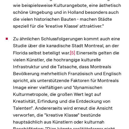
wie beispielsweise Kulturangebote, eine ästhetisch
schöne Umgebung und in Holland besonders auch
die vielen historischen Bauten - machen Städte
speziell für die 'kreative Klasse' attraktiver."
Zu ähnlichen Schlussfolgerungen kommt auch eine
Studie über die kanadische Stadt Montreal, an der
Florida selbst beteiligt war.
Zur
[5]
Einerseits gelten die
vielen Künstler, die hochrangige kulturelle
Auflösung
Infrastruktur und die Tatsache, dass Montreals
der
Bevölkerung mehrheitlich Französisch und Englisch
Fußnote
spricht, als unterstützende Faktoren für Montreals
Image einer vielfältigen und "dynamischen
Kulturmetropole, die großen Wert legt auf
Kreativität, Erfindung und die Entdeckung von
Talenten". Andererseits wird erneut die Ansicht
verworfen, die "kreative Klasse" bestünde
hauptsächlich aus Künstlern oder kulturnah
Beschäftigten: "Dies könnte realitätsferner nicht