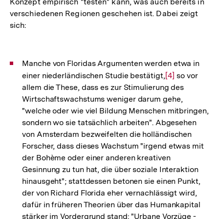
Konzept empirisch "testen" kann, was auch bereits in
der
verschiedenen Regionen geschehen ist. Dabei zeigt
Fußnote
sich:
Manche von Floridas Argumenten werden etwa in
einer niederländischen Studie bestätigt,
Zur
[4]
so vor
allem die These, dass es zur Stimulierung des
Auflösung
Wirtschaftswachstums weniger darum gehe,
der
"welche oder wie viel Bildung Menschen mitbringen,
Fußnote
sondern wo sie tatsächlich arbeiten". Abgesehen
von Amsterdam bezweifelten die holländischen
Forscher, dass dieses Wachstum "irgend etwas mit
der Bohème oder einer anderen kreativen
Gesinnung zu tun hat, die über soziale Interaktion
hinausgeht"; stattdessen betonen sie einen Punkt,
der von Richard Florida eher vernachlässigt wird,
dafür in früheren Theorien über das Humankapital
stärker im Vordergrund stand: "Urbane Vorzüge -