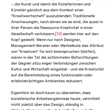
-, die Kunst und damit die Künstlerinnen und
Auflö
Künstler gänzlich aus dem Kontext einer
der
"Kreativwirtschaft" auszublenden. Traditionelle
Fußno
Anschauungen, nach denen sie es sind, die quasi in
ihrer Person die Ressource Kreativität in einer
Gesellschaft verkörpern,
Zur
[15]
werden hier auf den
Kopf gestellt: Wenn nur noch Designer,
Auflösung
Management-Berater oder Werbeleute das Attribut
der
von "Kreativen" für sich beanspruchen (dürfen),
Fußnote
wären in der Tat die schlimmsten Befürchtungen
der Gegner allzu enger Verbindungen zwischen
Kultur und Wirtschaft eingelöst - und die Kreativität
auf die Bereitstellung eines funktionalen oder
erlebnisträchtigen Ambientes reduziert.
Eigentlich ist doch kaum zu übersehen, dass
künstlerische Arbeitsergebnisse heute, vermittelt
nicht zuletzt über das Design, ständig in