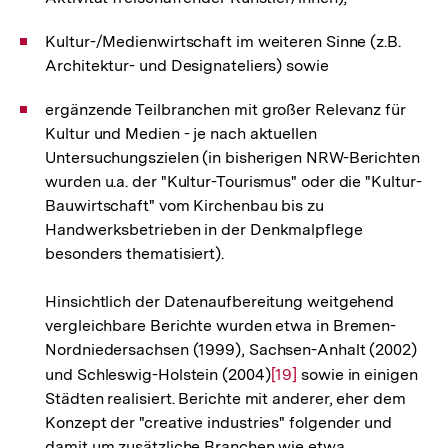
Kultur-/Medienwirtschaft im weiteren Sinne (z.B.
Architektur- und Designateliers) sowie
ergänzende Teilbranchen mit großer Relevanz für
Kultur und Medien - je nach aktuellen
Untersuchungszielen (in bisherigen NRW-Berichten
wurden u.a. der "Kultur-Tourismus" oder die "Kultur-
Bauwirtschaft" vom Kirchenbau bis zu
Handwerksbetrieben in der Denkmalpflege
besonders thematisiert).
Hinsichtlich der Datenaufbereitung weitgehend
vergleichbare Berichte wurden etwa in Bremen-
Nordniedersachsen (1999), Sachsen-Anhalt (2002)
und Schleswig-Holstein (2004)
Zur
[19]
sowie in einigen
Städten realisiert. Berichte mit anderer, eher dem
Auflösung
Konzept der "creative industries" folgender und
der
damit um zusätzliche Branchen wie etwa