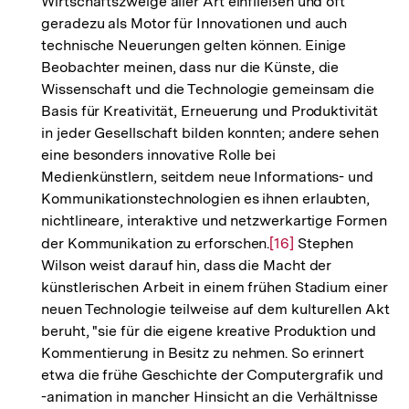
Wirtschaftszweige aller Art einfließen und oft
geradezu als Motor für Innovationen und auch
technische Neuerungen gelten können. Einige
Beobachter meinen, dass nur die Künste, die
Wissenschaft und die Technologie gemeinsam die
Basis für Kreativität, Erneuerung und Produktivität
in jeder Gesellschaft bilden konnten; andere sehen
eine besonders innovative Rolle bei
Medienkünstlern, seitdem neue Informations- und
Kommunikationstechnologien es ihnen erlaubten,
nichtlineare, interaktive und netzwerkartige Formen
der Kommunikation zu erforschen.
Zur
[16]
Stephen
Wilson weist darauf hin, dass die Macht der
Auflösung
künstlerischen Arbeit in einem frühen Stadium einer
der
neuen Technologie teilweise auf dem kulturellen Akt
Fußnote
beruht, "sie für die eigene kreative Produktion und
Kommentierung in Besitz zu nehmen. So erinnert
etwa die frühe Geschichte der Computergrafik und
-animation in mancher Hinsicht an die Verhältnisse