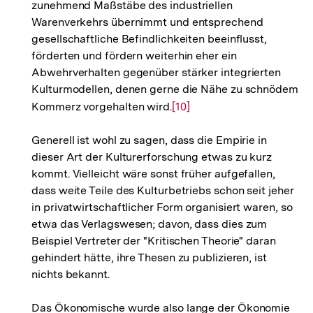
zunehmend Maßstäbe des industriellen
Warenverkehrs übernimmt und entsprechend
gesellschaftliche Befindlichkeiten beeinflusst,
förderten und fördern weiterhin eher ein
Abwehrverhalten gegenüber stärker integrierten
Kulturmodellen, denen gerne die Nähe zu schnödem
Kommerz vorgehalten wird.
Zur
[10]
Auflösung
Generell ist wohl zu sagen, dass die Empirie in
der
dieser Art der Kulturerforschung etwas zu kurz
Fußnote
kommt. Vielleicht wäre sonst früher aufgefallen,
dass weite Teile des Kulturbetriebs schon seit jeher
in privatwirtschaftlicher Form organisiert waren, so
etwa das Verlagswesen; davon, dass dies zum
Beispiel Vertreter der "Kritischen Theorie" daran
gehindert hätte, ihre Thesen zu publizieren, ist
nichts bekannt.
Das Ökonomische wurde also lange der Ökonomie