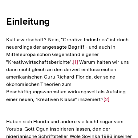
Einleitung
Kulturwirtschaft? Nein, "Creative Industries" ist doch
neuerdings der angesagte Begriff - und auch in
Mitteleuropa schon Gegenstand eigener
"Kreativwirtschaftsberichte".
Zur
[1]
Warum halten wir uns
dann nicht gleich an den derzeit einflussreichen
Auflösung
amerikanischen Guru Richard Florida, der seine
der
ökonomischen Theorien zum
Fußnote
Beschäftigungswachstum wirkungsvoll als Aufstieg
einer neuen, "kreativen Klasse" inszeniert?
Zur
[2]
Auflösung
der
Haben sich Florida und andere vielleicht sogar vom
Fußnote
Yoruba-Gott Ogun inspirieren lassen, den der
nigerianische Schriftsteller Wole Soyinka 1986 inseiner