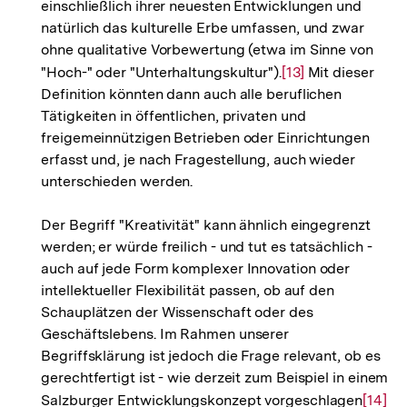
einschließlich ihrer neuesten Entwicklungen und
natürlich das kulturelle Erbe umfassen, und zwar
ohne qualitative Vorbewertung (etwa im Sinne von
"Hoch-" oder "Unterhaltungskultur").
Zur
[13]
Mit dieser
Definition könnten dann auch alle beruflichen
Auflösung
Tätigkeiten in öffentlichen, privaten und
der
freigemeinnützigen Betrieben oder Einrichtungen
Fußnote
erfasst und, je nach Fragestellung, auch wieder
unterschieden werden.
Der Begriff "Kreativität" kann ähnlich eingegrenzt
werden; er würde freilich - und tut es tatsächlich -
auch auf jede Form komplexer Innovation oder
intellektueller Flexibilität passen, ob auf den
Schauplätzen der Wissenschaft oder des
Geschäftslebens. Im Rahmen unserer
Begriffsklärung ist jedoch die Frage relevant, ob es
gerechtfertigt ist - wie derzeit zum Beispiel in einem
Salzburger Entwicklungskonzept vorgeschlagen
Zur
[14]