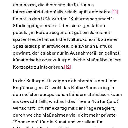
überlassen, die ihrerseits die Kultur als
Interessenfeld ebenfalls relativ spät entdeckte.
Zur
[11]
Selbst in den USA wurden "Kulturmanagement"-
Auflös
Studiengänge erst seit den siebziger Jahren
der
populär, in Europa sogar erst gut ein Jahrzehnt
Fußnot
später. Heute hat sich die Kulturökonomik zu einer
Spezialdisziplin entwickelt, die zwar an Einfluss
gewinnt, der es aber nur in Ausnahmefällen gelingt,
künstlerische oder kulturpolitische Maßstäbe in ihre
Konzepte zu integrieren.
Zur
[12]
Auflösung
In der Kulturpolitik zeigen sich ebenfalls deutliche
der
Engführungen: Obwohl das Kultur-Sponsoring in
Fußnote
den meisten europäischen Ländern statistisch kaum
ins Gewicht fällt, wird auf das Thema "Kultur (und)
Wirtschaft" oft reflexartig mit der Frage reagiert,
durch welche Maßnahmen vielleicht mehr private
"Sponsoren" für die Kunst und vor allem für