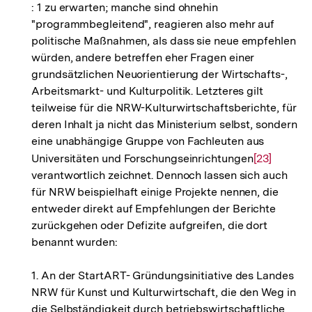
: 1 zu erwarten; manche sind ohnehin
"programmbegleitend", reagieren also mehr auf
politische Maßnahmen, als dass sie neue empfehlen
würden, andere betreffen eher Fragen einer
grundsätzlichen Neuorientierung der Wirtschafts-,
Arbeitsmarkt- und Kulturpolitik. Letzteres gilt
teilweise für die NRW-Kulturwirtschaftsberichte, für
deren Inhalt ja nicht das Ministerium selbst, sondern
eine unabhängige Gruppe von Fachleuten aus
Universitäten und Forschungseinrichtungen
Zur
[23]
verantwortlich zeichnet. Dennoch lassen sich auch
Auflösung
für NRW beispielhaft einige Projekte nennen, die
der
entweder direkt auf Empfehlungen der Berichte
Fußnote
zurückgehen oder Defizite aufgreifen, die dort
benannt wurden:
1. An der StartART- Gründungsinitiative des Landes
NRW für Kunst und Kulturwirtschaft, die den Weg in
die Selbständigkeit durch betriebswirtschaftliche