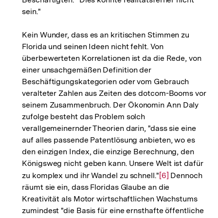
sein."
Kein Wunder, dass es an kritischen Stimmen zu
Florida und seinen Ideen nicht fehlt. Von
überbewerteten Korrelationen ist da die Rede, von
einer unsachgemäßen Definition der
Beschäftigungskategorien oder vom Gebrauch
veralteter Zahlen aus Zeiten des dotcom-Booms vor
seinem Zusammenbruch. Der Ökonomin Ann Daly
zufolge besteht das Problem solch
verallgemeinernder Theorien darin, "dass sie eine
auf alles passende Patentlösung anbieten, wo es
den einzigen Index, die einzige Berechnung, den
Königsweg nicht geben kann. Unsere Welt ist dafür
zu komplex und ihr Wandel zu schnell."
Zur
[6]
Dennoch
räumt sie ein, dass Floridas Glaube an die
Auflösung
Kreativität als Motor wirtschaftlichen Wachstums
der
zumindest "die Basis für eine ernsthafte öffentliche
Fußnote