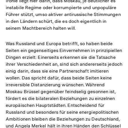
Ironie liegt hier darin, dass Moskau, je deutlicher es
instabile Regime oder korrumpierte und unpopuläre
Führer stützt, umso aktiver antirussische Stimmungen
in den Ländern schürt, die es doch eigentlich in
seinem Machtbereich halten will.
Was Russland und Europa betrifft, so haben beide
Seiten ein gegenseitiges Einvernehmen in prinzipiellen
Dingen erzielt: Einerseits erkennen sie die Tatsache
ihrer Verschiedenheit an, sind sich andererseits jedoch
einig darin, dass sie eine Partnerschaft imitieren
wollen. Das spricht dafür, dass beide Seiten keine
irreversible Distanzierung wünschen. Während
Moskau Brüssel gegenüber feindselig gesonnen ist,
fördert es die bilateralen Beziehungen zu einzelnen
europäischen Hauptstädten. Entscheidend für
Russland und besonders für seine energiepolitischen
Ambitionen bleiben die Beziehungen zu Deutschland,
Zum
und Angela Merkel hält in ihren Händen den Schlüssel
Seite