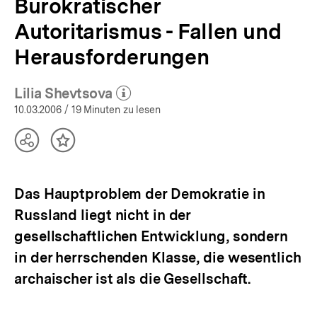
Bürokratischer
Autoritarismus - Fallen und
Herausforderungen
Lilia Shevtsova
(Mehr zum Autor)
öffnen
10.03.2006
/ 19 Minuten zu lesen
Teilen
Inhalt
Optionen
merken
anzeigen
Das Hauptproblem der Demokratie in
Russland liegt nicht in der
gesellschaftlichen Entwicklung, sondern
in der herrschenden Klasse, die wesentlich
archaischer ist als die Gesellschaft.