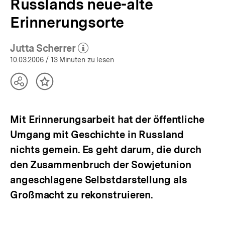
Russlands neue-alte
Erinnerungsorte
Jutta Scherrer
(Mehr zum Autor)
öffnen
10.03.2006
/ 13 Minuten zu lesen
Teilen
Inhalt
Optionen
merken
anzeigen
Mit Erinnerungsarbeit hat der öffentliche
Umgang mit Geschichte in Russland
nichts gemein. Es geht darum, die durch
den Zusammenbruch der Sowjetunion
angeschlagene Selbstdarstellung als
Großmacht zu rekonstruieren.