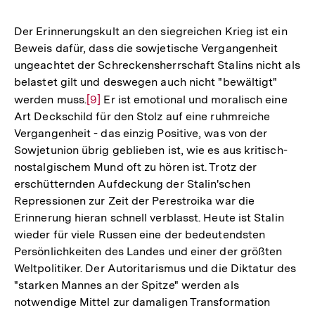
Auflösung
der
Der Erinnerungskult an den siegreichen Krieg ist ein
Fußnote
Beweis dafür, dass die sowjetische Vergangenheit
ungeachtet der Schreckensherrschaft Stalins nicht als
belastet gilt und deswegen auch nicht "bewältigt"
werden muss.
Zur
[9]
Er ist emotional und moralisch eine
Art Deckschild für den Stolz auf eine ruhmreiche
Auflösung
Vergangenheit - das einzig Positive, was von der
der
Sowjetunion übrig geblieben ist, wie es aus kritisch-
Fußnote
nostalgischem Mund oft zu hören ist. Trotz der
erschütternden Aufdeckung der Stalin'schen
Repressionen zur Zeit der Perestroika war die
Erinnerung hieran schnell verblasst. Heute ist Stalin
wieder für viele Russen eine der bedeutendsten
Persönlichkeiten des Landes und einer der größten
Weltpolitiker. Der Autoritarismus und die Diktatur des
"starken Mannes an der Spitze" werden als
notwendige Mittel zur damaligen Transformation