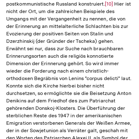
postkommunistische Russland konstruiert.
Zur
[10]
Hier ist
nicht der Ort, um die zahlreichen Beispiele des
Auflösung
Umgangs mit der Vergangenheit zu nennen, die von
der
der Erinnerung an mittelalterliche Schlachten bis zur
Fußnote
Evozierung der positiven Seiten von Stalin und
Dzerzhinskij (der Gründer der Tscheka) gehen.
Erwähnt sei nur, dass zur Suche nach brauchbaren
Erinnerungsorten auch die religiös konnotierte
Dimension der Erinnerung gehört. So wird immer
wieder die Forderung nach einem christlich-
orthodoxen Begräbnis von Lenins "corpus delicti" laut.
Konnte sich die Kirche hierbei bisher nicht
durchsetzen, so ermöglichte sie die Beisetzung Anton
Denikins auf dem Friedhof des zum Patriarchat
gehörenden Donskoj-Klosters. Die Überführung der
sterblichen Reste des 1947 in der amerikanischen
Emigration verstorbenen Generals der Weißen Armee,
der in der Sowjetunion als Verräter galt, geschah mit
den Worten des Patriarchen Alexej II. als Symbol der