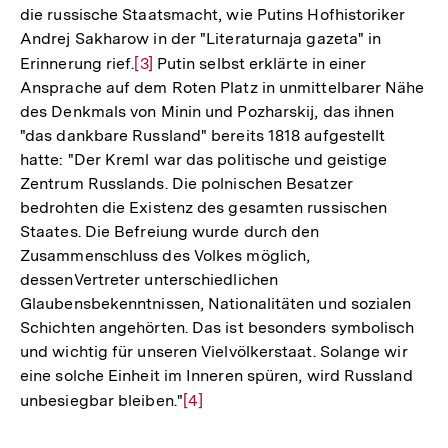
die russische Staatsmacht, wie Putins Hofhistoriker
Andrej Sakharow in der "Literaturnaja gazeta" in
Erinnerung rief.
Zur
[3]
Putin selbst erklärte in einer
Ansprache auf dem Roten Platz in unmittelbarer Nähe
Auflösung
des Denkmals von Minin und Pozharskij, das ihnen
der
"das dankbare Russland" bereits 1818 aufgestellt
Fußnote
hatte: "Der Kreml war das politische und geistige
Zentrum Russlands. Die polnischen Besatzer
bedrohten die Existenz des gesamten russischen
Staates. Die Befreiung wurde durch den
Zusammenschluss des Volkes möglich,
dessenVertreter unterschiedlichen
Glaubensbekenntnissen, Nationalitäten und sozialen
Schichten angehörten. Das ist besonders symbolisch
und wichtig für unseren Vielvölkerstaat. Solange wir
eine solche Einheit im Inneren spüren, wird Russland
unbesiegbar bleiben."
Zur
[4]
Auflösung