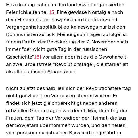
Bevölkerung nahm an den landesweit organisierten
Feierlichkeiten teil.
Zur
[5]
Eine gewisse Nostalgie nach
dem Herzstück der sowjetischen Identitäts- und
Auflösung
Vergangenheitspolitik blieb keineswegs nur bei den
der
Kommunisten zurück. Meinungsumfragen zufolge ist
Fußnote
für ein Drittel der Bevölkerung der 7. November noch
immer "der wichtigste Tag in der russischen
Geschichte".
Zur
[6]
Vor allem aber ist es die Gewohnheit
an zwei arbeitsfreie "Revolutionstage", die stärker ist
Auflösung
als alle putinsche Staatsräson.
der
Fußnote
Nicht zuletzt deshalb ließ sich der Revolutionsfeiertag
nicht gänzlich dem Vergessen überantworten. Er
findet sich jetzt gleichberechtigt neben anderen
offiziellen Gedenktagen wie dem 1. Mai, dem Tag der
Frauen, dem Tag der Verteidiger der Heimat, die aus
der Sowjetära übernommen wurden, und den neuen,
vom postkommunistischen Russland eingeführten