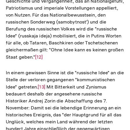
Geschichte und Vergangenheit, das an Nationalgefühl,
Patriotismus und imperiale Vorstellungen appelliert,
von Nutzen. Für das Nationalbewusstsein, den
russischen Sonderweg (samobytnost') und die
Berufung des russischen Volkes wird die "russische
Idee" (russkaja ideja) mobilisiert, die in Putins Worten
für alle, ob Tataren, Baschkiren oder Tschetschenen
gleichermaßen gilt: "Ohne Idee kann es keinen großen
Staat geben."
Zur
[12]
Auflösung
der
In einem gewissen Sinne ist die "russische Idee" an die
Fußnote
Stelle der verloren gegangenen "kommunistischen
Idee" getreten.
Zur
[13]
Mit Bitterkeit und Zynismus
bedauert deshalb der angesehene russische
Auflösung
Historiker Andrej Zorin die Abschaffung des 7.
der
November: Damit sei die lebendige Erinnerung an ein
Fußnote
historisches Ereignis, das "der Hauptgrund für all das
Unglück, welches mein Land während der letzten
hundert Jahre einschließlich der gegenwärtigen