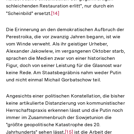
schleichenden Restauration erlitt", nur durch ein
"Scheinbild" ersetzt.
Zur
[14]
Auflösung
der
Die Erinnerung an den demokratischen Aufbruch der
Fußnote
Perestroika, die vor zwanzig Jahren begann, ist wie
vom Winde verweht. Als ihr geistiger Urheber,
Alexander Jakowlew, im vergangenen Oktober starb,
sprachen die Medien zwar von einer historischen
Figur, doch von seiner Leistung für die Glasnost war
keine Rede. Am Staatsbegräbnis nahm weder Putin
und nicht einmal Michail Gorbatschow teil.
Angesichts einer politischen Konstellation, die bisher
keine artikulierte Distanzierung von kommunistischer
Herrschaftspraxis erkennen lässt und die Putin noch
immer im Zusammenbruch der Sowjetunion die
"größte geopolitische Katastrophe des 20.
Jahrhunderts" sehen lässt,
Zur
[15]
ist die Arbeit der