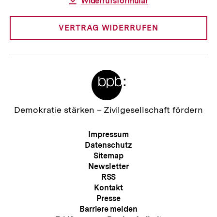
Download-
Widerrufsformular
Link:
VERTRAG WIDERRUFEN
Meta-
Links
Zur
Demokratie stärken –
Zivilgesellschaft fördern
Startseite
der
Meta-
Impressum
bpb
Navigation
Datenschutz
Sitemap
Newsletter
RSS
Kontakt
Presse
Barriere melden