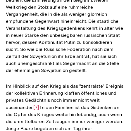
bedient die Erinnerung an den Sieg im Zweiten
Weltkrieg den Stolz auf eine ruhmreiche
Vergangenheit, die in die als weniger glorreich
empfundene Gegenwart hineinreicht. Die staatliche
Veranstaltung des Kriegsgedenkens kehrt in alter wie
in neuer Stärke den unbesiegbaren russischen Staat
hervor, dessen Kontinuität Putin zu konsolidieren
sucht. So wie die Russische Föderation nach dem
Zerfall der Sowjetunion ihr Erbe antrat, hat sie sich
auch uneingeschränkt als Siegermacht an die Stelle
der ehemaligen Sowjetunion gestellt.
Im Hinblick auf den Krieg als das "zentralste" Ereignis
der kollektiven Erinnerung klaffen öffentliches und
privates Gedächtnis noch immer nicht weit
auseinander.
Zur
[7]
In den Familien ist das Gedenken an
die Opfer des Krieges weiterhin lebendig, auch wenn
Auflösung
die unmittelbaren Zeitzeugen immer weniger werden.
der
Junge Paare begeben sich am Tag ihrer
Fußnote