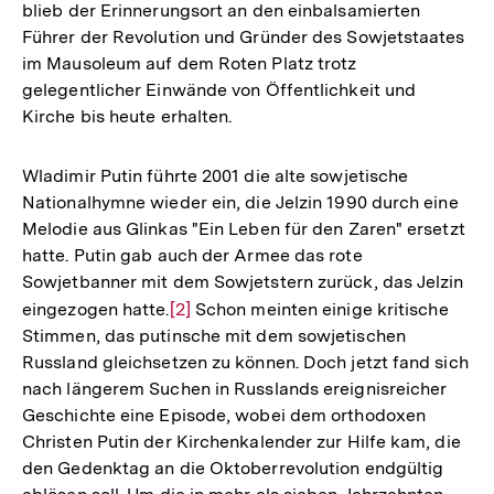
blieb der Erinnerungsort an den einbalsamierten
Führer der Revolution und Gründer des Sowjetstaates
im Mausoleum auf dem Roten Platz trotz
gelegentlicher Einwände von Öffentlichkeit und
Kirche bis heute erhalten.
Wladimir Putin führte 2001 die alte sowjetische
Nationalhymne wieder ein, die Jelzin 1990 durch eine
Melodie aus Glinkas "Ein Leben für den Zaren" ersetzt
hatte. Putin gab auch der Armee das rote
Sowjetbanner mit dem Sowjetstern zurück, das Jelzin
eingezogen hatte.
Zur
[2]
Schon meinten einige kritische
Stimmen, das putinsche mit dem sowjetischen
Auflösung
Russland gleichsetzen zu können. Doch jetzt fand sich
der
nach längerem Suchen in Russlands ereignisreicher
Fußnote
Geschichte eine Episode, wobei dem orthodoxen
Christen Putin der Kirchenkalender zur Hilfe kam, die
den Gedenktag an die Oktoberrevolution endgültig