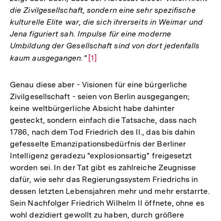
die Zivilgesellschaft, sondern eine sehr spezifische
kulturelle Elite war, die sich ihrerseits in Weimar und
Jena figuriert sah. Impulse für eine moderne
Umbildung der Gesellschaft sind von dort jedenfalls
kaum ausgegangen."
Zur
[1]
Auflösung
der
Genau diese aber - Visionen für eine bürgerliche
Fußnote
Zivilgesellschaft - seien von Berlin ausgegangen;
keine weltbürgerliche Absicht habe dahinter
gesteckt, sondern einfach die Tatsache, dass nach
1786, nach dem Tod Friedrich des II., das bis dahin
gefesselte Emanzipationsbedürfnis der Berliner
Intelligenz geradezu "explosionsartig" freigesetzt
worden sei. In der Tat gibt es zahlreiche Zeugnisse
dafür, wie sehr das Regierungssystem Friedrichs in
dessen letzten Lebensjahren mehr und mehr erstarrte.
Sein Nachfolger Friedrich Wilhelm II öffnete, ohne es
wohl dezidiert gewollt zu haben, durch größere