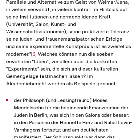
Parallele und Alternative zum Geist von Weimar/Jena,
in vielem verwandt, in vielem konträr. Im Hinblick auf
seine Institutionen und normenbildende Kraft
(Universität, Salon, Kunst- und
Wissenschaftsautonomie), seine praktizierte Toleranz,
seine juden- und frauenemanzipatorischen Erfolge
und seine experimentelle Kunstpraxis ist es zweifellos
moderner."
Zur
[3]
Welches könnten nun die soeben
erwähnten "Ideen", vor allem aber die konkreten
Auflösung
"Experimente" sein, die sich an dieser kulturellen
der
Gemengelage festmachen lassen? Im
Fußnote
Akademiebericht werden als Beispiele genannt:
der Philosoph (und Lessingfreund) Moses
Mendelssohn für die beginnende Emanzipation der
Juden in Berlin, was sich in den Salons oder besser:
in den Personen der Henriette Herz und Rahel Levin-
Varnhagens fortsetzt und am deutlichsten
manifestiert. Der Schlusspunkt war dann das