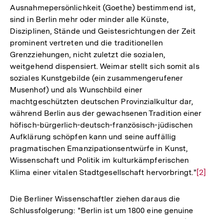
Ausnahmepersönlichkeit (Goethe) bestimmend ist,
sind in Berlin mehr oder minder alle Künste,
Disziplinen, Stände und Geistesrichtungen der Zeit
prominent vertreten und die traditionellen
Grenzziehungen, nicht zuletzt die sozialen,
weitgehend dispensiert. Weimar stellt sich somit als
soziales Kunstgebilde (ein zusammengerufener
Musenhof) und als Wunschbild einer
machtgeschützten deutschen Provinzialkultur dar,
während Berlin aus der gewachsenen Tradition einer
höfisch-bürgerlich-deutsch-französisch-jüdischen
Aufklärung schöpfen kann und seine auffällig
pragmatischen Emanzipationsentwürfe in Kunst,
Wissenschaft und Politik im kulturkämpferischen
Klima einer vitalen Stadtgesellschaft hervorbringt."
Zur
[2]
Auflö
der
Die Berliner Wissenschaftler ziehen daraus die
Fußno
Schlussfolgerung: "Berlin ist um 1800 eine genuine