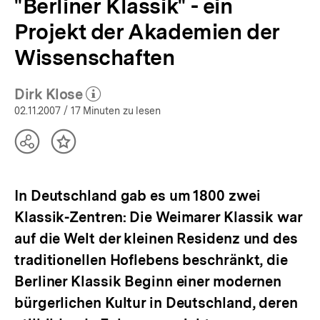
"Berliner Klassik" - ein
Projekt der Akademien der
Wissenschaften
Dirk Klose
(Mehr zum Autor)
öffnen
02.11.2007
/ 17 Minuten zu lesen
Teilen
Inhalt
Optionen
merken
anzeigen
In Deutschland gab es um 1800 zwei
Klassik-Zentren: Die Weimarer Klassik war
auf die Welt der kleinen Residenz und des
traditionellen Hoflebens beschränkt, die
Berliner Klassik Beginn einer modernen
bürgerlichen Kultur in Deutschland, deren