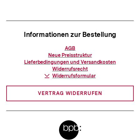
Informationen zur Bestellung
Informationen
AGB
zur
Neue Preisstruktur
Bestellung
Lieferbedingungen und Versandkosten
Widerrufsrecht
Download-
Widerrufsformular
Link:
VERTRAG WIDERRUFEN
Meta-
Links