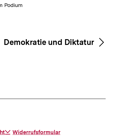
em Podium
Demokratie und Diktatur
ht
Download-
Widerrufsformular