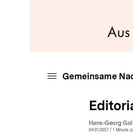
a
t
i
o
n
Gemeinsame Nac
INHALTSNAVIGATION
ÖFFNEN
Editori
Hans-Georg Gol
04.01.2007
/ 1 Minute z