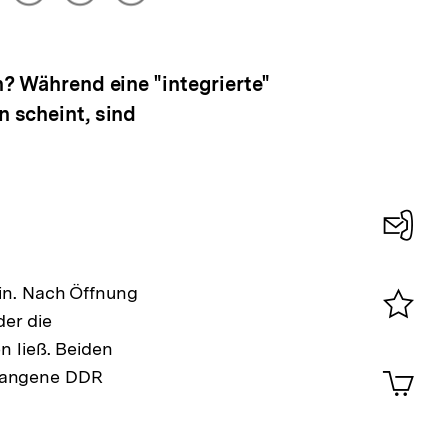
drucken
Optionen
merken
anzeigen
 Während eine "integrierte"
n scheint, sind
Konta
0
in. Nach Öffnung
der die
Merklist
n ließ. Beiden
ansehen
0
Artik
gangene DDR
im
Shop-
Warenko