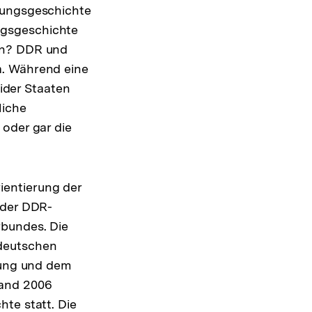
ansehen
lungsgeschichte
egsgeschichte
an? DDR und
a. Während eine
eider Staaten
liche
 oder gar die
ientierung der
 der DDR-
rbundes. Die
tdeutschen
ldung und dem
fand 2006
te statt. Die