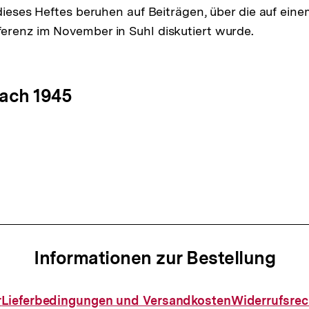
 dieses Heftes beruhen auf Beiträgen, über die auf ein
renz im November in Suhl diskutiert wurde.
ation
ach 1945
Informationen zur Bestellung
Informationen
r
Lieferbedingungen und Versandkosten
Widerrufsrec