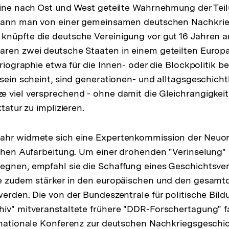
 eine nach Ost und West geteilte Wahrnehmung der Tei
 Kann man von einer gemeinsamen deutschen Nachkri
knüpfte die deutsche Vereinigung vor gut 16 Jahren 
aren zwei deutsche Staaten in einem geteilten Europ
oriographie etwa für die Innen- oder die Blockpolitik b
 sein scheint, sind generationen- und alltagsgeschicht
 viel versprechend - ohne damit die Gleichrangigkeit
ktatur zu implizieren.
ahr widmete sich eine Expertenkommission der Neuor
schen Aufarbeitung. Um einer drohenden "Verinselung"
egnen, empfahl sie die Schaffung eines Geschichtsve
le zudem stärker in den europäischen und den gesam
werden. Die von der Bundeszentrale für politische Bi
hiv" mitveranstaltete frühere "DDR-Forschertagung" 
rnationale Konferenz zur deutschen Nachkriegsgeschich