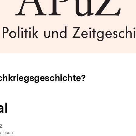
hkriegsgeschichte?
al
z
u lesen