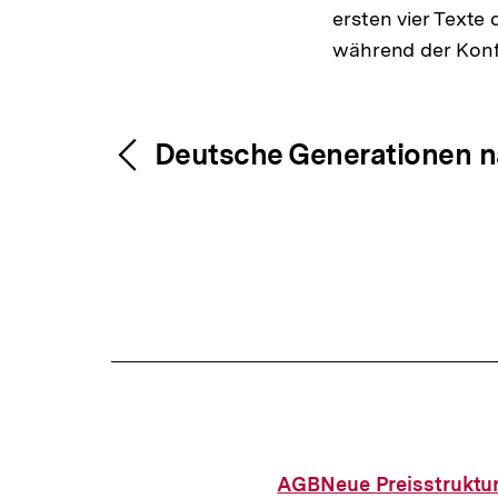
ersten vier Texte
während der Konfe
Fussnoten
Inhaltsnavigation
Inhaltsnavig
Deutsche Generationen n
AGB
Neue Preisstruktu