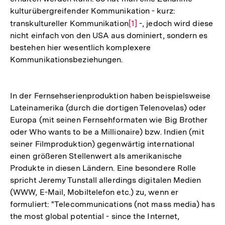
kulturübergreifender Kommunikation - kurz:
transkultureller Kommunikation
Zur
[1]
-, jedoch wird diese
nicht einfach von den USA aus dominiert, sondern es
Auflösung
bestehen hier wesentlich komplexere
der
Kommunikationsbeziehungen.
Fußnote
In der Fernsehserienproduktion haben beispielsweise
Lateinamerika (durch die dortigen Telenovelas) oder
Europa (mit seinen Fernsehformaten wie Big Brother
oder Who wants to be a Millionaire) bzw. Indien (mit
seiner Filmproduktion) gegenwärtig international
einen größeren Stellenwert als amerikanische
Produkte in diesen Ländern. Eine besondere Rolle
spricht Jeremy Tunstall allerdings digitalen Medien
(WWW, E-Mail, Mobiltelefon etc.) zu, wenn er
formuliert: "Telecommunications (not mass media) has
the most global potential - since the Internet,