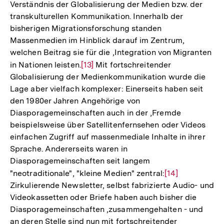
Verständnis der Globalisierung der Medien bzw. der
transkulturellen Kommunikation. Innerhalb der
bisherigen Migrationsforschung standen
Massenmedien im Hinblick darauf im Zentrum,
welchen Beitrag sie für die ,Integration von Migranten
in Nationen leisten.
Zur
[13]
Mit fortschreitender
Globalisierung der Medienkommunikation wurde die
Auflösung
Lage aber vielfach komplexer: Einerseits haben seit
der
den 1980er Jahren Angehörige von
Fußnote
Diasporagemeinschaften auch in der ,Fremde
beispielsweise über Satellitenfernsehen oder Videos
einfachen Zugriff auf massenmediale Inhalte in ihrer
Sprache. Andererseits waren in
Diasporagemeinschaften seit langem
"neotraditionale", "kleine Medien" zentral:
Zur
[14]
Zirkulierende Newsletter, selbst fabrizierte Audio- und
Auflösung
Videokassetten oder Briefe haben auch bisher die
der
Diasporagemeinschaften ,zusammengehalten - und
Fußnote
an deren Stelle sind nun mit fortschreitender