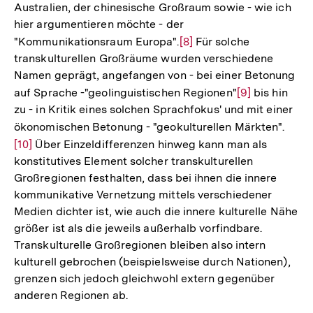
Australien, der chinesische Großraum sowie - wie ich
hier argumentieren möchte - der
"Kommunikationsraum Europa".
Zur
[8]
Für solche
transkulturellen Großräume wurden verschiedene
Auflösung
Namen geprägt, angefangen von - bei einer Betonung
der
auf Sprache -"geolinguistischen Regionen"
Zur
[9]
bis hin
Fußnote
zu - in Kritik eines solchen Sprachfokus' und mit einer
Auflösung
ökonomischen Betonung - "geokulturellen Märkten".
Zur
der
[10]
Über Einzeldifferenzen hinweg kann man als
Aufl
Fußnote
konstitutives Element solcher transkulturellen
der
Großregionen festhalten, dass bei ihnen die innere
Fußn
kommunikative Vernetzung mittels verschiedener
Medien dichter ist, wie auch die innere kulturelle Nähe
größer ist als die jeweils außerhalb vorfindbare.
Transkulturelle Großregionen bleiben also intern
kulturell gebrochen (beispielsweise durch Nationen),
grenzen sich jedoch gleichwohl extern gegenüber
anderen Regionen ab.