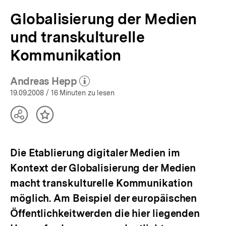
Globalisierung der Medien
und transkulturelle
Kommunikation
Andreas Hepp
(Mehr zum Autor)
öffnen
19.09.2008
/ 16 Minuten zu lesen
Teilen
Inhalt
Optionen
merken
anzeigen
Die Etablierung digitaler Medien im
Kontext der Globalisierung der Medien
macht transkulturelle Kommunikation
möglich. Am Beispiel der europäischen
Öffentlichkeitwerden die hier liegenden