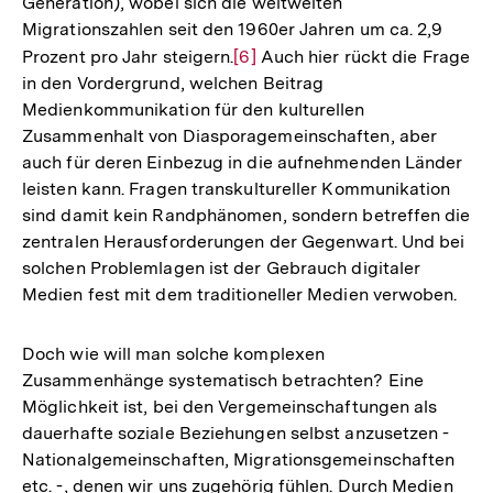
Generation), wobei sich die weltweiten
Migrationszahlen seit den 1960er Jahren um ca. 2,9
Prozent pro Jahr steigern.
Zur
[6]
Auch hier rückt die Frage
in den Vordergrund, welchen Beitrag
Auflösung
Medienkommunikation für den kulturellen
der
Zusammenhalt von Diasporagemeinschaften, aber
Fußnote
auch für deren Einbezug in die aufnehmenden Länder
leisten kann. Fragen transkultureller Kommunikation
sind damit kein Randphänomen, sondern betreffen die
zentralen Herausforderungen der Gegenwart. Und bei
solchen Problemlagen ist der Gebrauch digitaler
Medien fest mit dem traditioneller Medien verwoben.
Doch wie will man solche komplexen
Zusammenhänge systematisch betrachten? Eine
Möglichkeit ist, bei den Vergemeinschaftungen als
dauerhafte soziale Beziehungen selbst anzusetzen -
Nationalgemeinschaften, Migrationsgemeinschaften
etc. -, denen wir uns zugehörig fühlen. Durch Medien