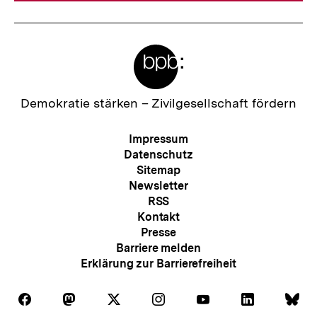
Meta-
Links
Zur
Demokratie stärken –
Zivilgesellschaft fördern
Startseite
der
Meta-
Impressum
bpb
Navigation
Datenschutz
Sitemap
Newsletter
RSS
Kontakt
Presse
Barriere melden
Erklärung zur Barrierefreiheit
Auf
Auf
Auf
Auf
Auf
Auf
Au
Folgen
Folgen
Folgen
Folgen
Folgen
Folgen
Fol
Facebook
Mastodon
X
Instagram
Youtube
LinkedIn
Bl