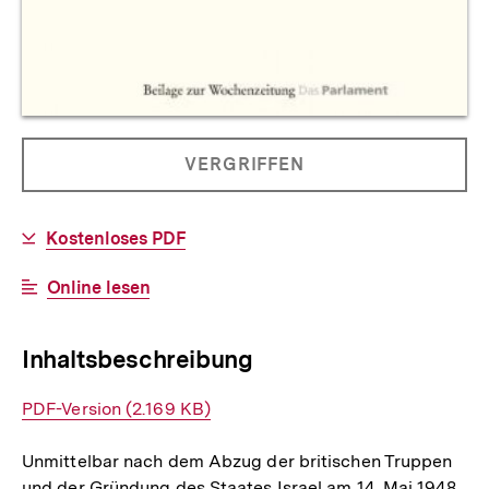
Allgemeine
PRODUKT
VERGRIFFEN
Informationen
NICHT
BESTELLBAR
Download-
Kostenloses PDF
Link:
Interner
Online lesen
Link:
Inhaltsbeschreibung
Interner
PDF-Version (2.169 KB)
Link:
Unmittelbar nach dem Abzug der britischen Truppen
und der Gründung des Staates Israel am 14. Mai 1948