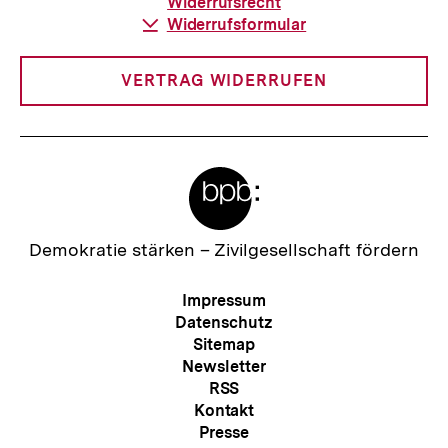
Widerrufsrecht
Download-
Widerrufsformular
Link:
VERTRAG WIDERRUFEN
Meta-
Links
Zur
Demokratie stärken –
Zivilgesellschaft fördern
Startseite
der
Meta-
Impressum
bpb
Navigation
Datenschutz
Sitemap
Newsletter
RSS
Kontakt
Presse