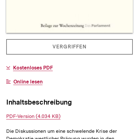
Allgemeine
PRODUKT
VERGRIFFEN
Informationen
NICHT
BESTELLBAR
Download-
Kostenloses PDF
Link:
Interner
Online lesen
Link:
Inhaltsbeschreibung
Interner
PDF-Version (4.034 KB)
Link:
Die Diskussionen um eine schwelende Krise der
Demokratie westlicher Prägung wurden in den