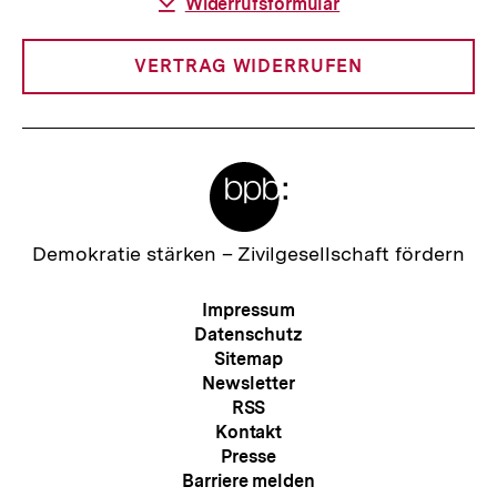
Download-
Widerrufsformular
Link:
VERTRAG WIDERRUFEN
Meta-
Links
Zur
Demokratie stärken –
Zivilgesellschaft fördern
Startseite
der
Meta-
Impressum
bpb
Navigation
Datenschutz
Sitemap
Newsletter
RSS
Kontakt
Presse
Barriere melden