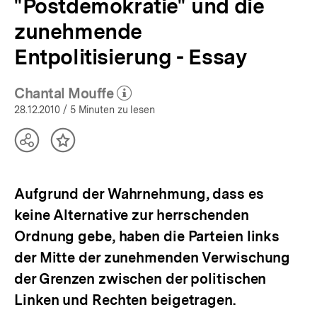
"Postdemokratie" und die
zunehmende
Entpolitisierung - Essay
Chantal Mouffe
(Mehr zum Autor)
öffnen
28.12.2010
/ 5 Minuten zu lesen
Teilen
Inhalt
Optionen
merken
anzeigen
Aufgrund der Wahrnehmung, dass es
keine Alternative zur herrschenden
Ordnung gebe, haben die Parteien links
der Mitte der zunehmenden Verwischung
der Grenzen zwischen der politischen
Linken und Rechten beigetragen.