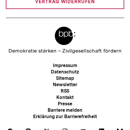
VERTRAG WIDERRUFEN
Meta-
Links
Zur
Demokratie stärken –
Zivilgesellschaft fördern
Startseite
der
Meta-
Impressum
bpb
Navigation
Datenschutz
Sitemap
Newsletter
RSS
Kontakt
Presse
Barriere melden
Erklärung zur Barrierefreiheit