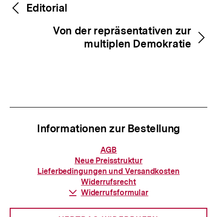
Inhaltsnavigation
Inhaltsnavigation
Editorial
Von der repräsentativen zur
multiplen Demokratie
Informationen zur Bestellung
Informationen
AGB
zur
Neue Preisstruktur
Bestellung
Lieferbedingungen und Versandkosten
Widerrufsrecht
Download-
Widerrufsformular
Link: