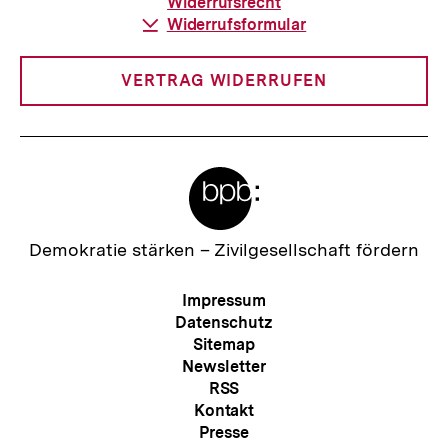
Widerrufsrecht
Download-
Widerrufsformular
Link:
VERTRAG WIDERRUFEN
Meta-
Links
Zur
Demokratie stärken –
Zivilgesellschaft fördern
Startseite
der
Meta-
Impressum
bpb
Navigation
Datenschutz
Sitemap
Newsletter
RSS
Kontakt
Presse