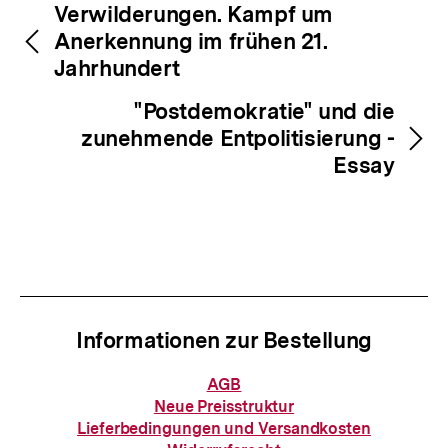
Inhaltsnavigation
Inhaltsnavigation
Verwilderungen. Kampf um
Anerkennung im frühen 21.
Jahrhundert
"Postdemokratie" und die
zunehmende Entpolitisierung -
Essay
Informationen zur Bestellung
Informationen
AGB
zur
Neue Preisstruktur
Bestellung
Lieferbedingungen und Versandkosten