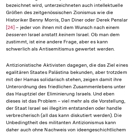
bezeichnet wird, unterzeichneten auch intellektuelle
Größen des zeitgenössischen Zionismus wie die
Historiker Benny Morris, Dan Diner oder Derek Penslar
Zu
[24]
– jeder von ihnen mit dem Wunsch nach einem
Au
besseren
Israel anstatt
keinem
Israel. Ob man dem
de
zustimmt, ist eine andere Frage, aber es kann
Fu
schwerlich als Antisemitismus gewertet werden.
Antizionistische Aktivisten dagegen, die das Ziel eines
egalitären Staates Palästina bekunden, aber trotzdem
mit der Hamas solidarisch stehen, zeigen damit ihre
Unterordnung des friedlichen Zusammenlebens unter
das Hauptziel der Eliminierung Israels. Und eben
dieses ist das Problem – viel mehr als die Vorstellung,
der Staat Israel sei illegitim entstanden oder handle
verbrecherisch (all das kann diskutiert werden). Die
Unbedingtheit des militanten Antizionismus kann
Zum
daher auch ohne Nachweis von ideengeschichtlichem
Seite