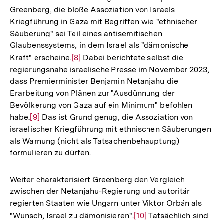
Greenberg, die bloße Assoziation von Israels
Kriegführung in Gaza mit Begriffen wie "ethnischer
Säuberung" sei Teil eines antisemitischen
Glaubenssystems, in dem Israel als "dämonische
Kraft" erscheine.
Zur
[8]
Dabei berichtete selbst die
regierungsnahe israelische Presse im November 2023,
Auflösung
dass Premierminister Benjamin Netanjahu die
der
Erarbeitung von Plänen zur "Ausdünnung der
Fußnote
Bevölkerung von Gaza auf ein Minimum" befohlen
habe.
Zur
[9]
Das ist Grund genug, die Assoziation von
israelischer Kriegführung mit ethnischen Säuberungen
Auflösung
als Warnung (nicht als Tatsachenbehauptung)
der
formulieren zu dürfen.
Fußnote
Weiter charakterisiert Greenberg den Vergleich
zwischen der Netanjahu-Regierung und autoritär
regierten Staaten wie Ungarn unter Viktor Orbán als
"Wunsch, Israel zu dämonisieren".
Zur
[10]
Tatsächlich sind