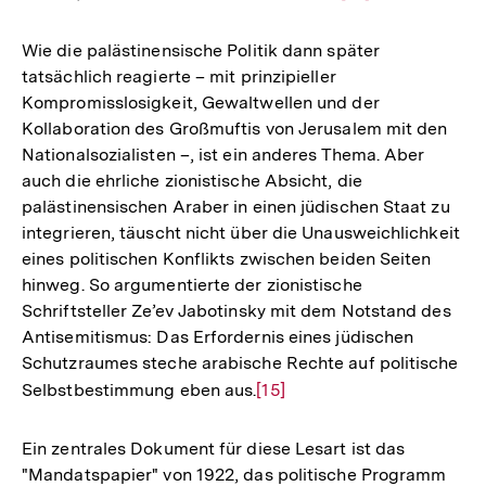
Auflösung
der
Wie die palästinensische Politik dann später
Fußnote
tatsächlich reagierte – mit prinzipieller
Kompromisslosigkeit, Gewaltwellen und der
Kollaboration des Großmuftis von Jerusalem mit den
Nationalsozialisten –, ist ein anderes Thema. Aber
auch die ehrliche zionistische Absicht, die
palästinensischen Araber in einen jüdischen Staat zu
integrieren, täuscht nicht über die Unausweichlichkeit
eines politischen Konflikts zwischen beiden Seiten
hinweg. So argumentierte der zionistische
Schriftsteller Ze’ev Jabotinsky mit dem Notstand des
Antisemitismus: Das Erfordernis eines jüdischen
Schutzraumes steche arabische Rechte auf politische
Selbstbestimmung eben aus.
Zur
[15]
Auflösung
der
Ein zentrales Dokument für diese Lesart ist das
Fußnote
"Mandatspapier" von 1922, das politische Programm