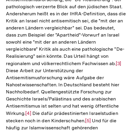
der
pathologisch verzerrte Blick auf den jüdischen Staat.
Fußnote
Andersherum heißt es in der IHRA-Definition, dass die
Kritik an Israel nicht antisemitisch sei, die "mit der an
anderen Ländern vergleichbar" sei. Das bedeutet,
dass zum Beispiel der "Apartheid"-Vorwurf an Israel
sowohl eine "mit der an anderen Ländern
vergleichbare" Kritik als auch eine pathologische "De-
Realisierung" sein könnte. Das Urteil hängt von
regionalem und völkerrechtlichem Fachwissen ab.
Zur
[3]
Diese Arbeit zur Unterstützung der
Auflös
Antisemitismusforschung wäre Aufgabe der
der
Nahostwissenschaften. In Deutschland besteht hier
Fußnot
Nachholbedarf. Quellengestützte Forschung zur
Geschichte Israels/Palästinas und des arabischen
Antisemitismus ist selten und hat wenig öffentliche
Wirkung.
Zur
[4]
Die dafür prädestinierten Israelstudien
stecken noch in den Kinderschuhen.
Auflösung
Zur
[5]
Und für die
häufig zur Islamwissenschaft gehörenden
der
Auflösung