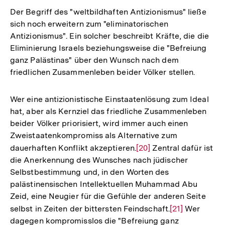
Der Begriff des "weltbildhaften Antizionismus" ließe
sich noch erweitern zum "eliminatorischen
Antizionismus". Ein solcher beschreibt Kräfte, die die
Eliminierung Israels beziehungsweise die "Befreiung
ganz Palästinas" über den Wunsch nach dem
friedlichen Zusammenleben beider Völker stellen.
Wer eine antizionistische Einstaatenlösung zum Ideal
hat, aber als Kernziel das friedliche Zusammenleben
beider Völker priorisiert, wird immer auch einen
Zweistaatenkompromiss als Alternative zum
dauerhaften Konflikt akzeptieren.
Zur
[20]
Zentral dafür ist
die Anerkennung des Wunsches nach jüdischer
Auflösung
Selbstbestimmung und, in den Worten des
der
palästinensischen Intellektuellen Muhammad Abu
Fußnote
Zeid, eine Neugier für die Gefühle der anderen Seite
selbst in Zeiten der bittersten Feindschaft.
Zur
[21]
Wer
dagegen kompromisslos die "Befreiung ganz
Auflösung