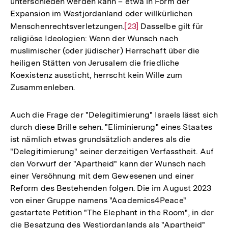
unterschieden werden kann – etwa in Form der
Expansion im Westjordanland oder willkürlichen
Menschenrechtsverletzungen.
Zur
[23]
Dasselbe gilt für
religiöse Ideologien: Wenn der Wunsch nach
Auflösung
muslimischer (oder jüdischer) Herrschaft über die
der
heiligen Stätten von Jerusalem die friedliche
Fußnote
Koexistenz aussticht, herrscht kein Wille zum
Zusammenleben.
Auch die Frage der "Delegitimierung" Israels lässt sich
durch diese Brille sehen. "Eliminierung" eines Staates
ist nämlich etwas grundsätzlich anderes als die
"Delegitimierung" seiner derzeitigen Verfasstheit. Auf
den Vorwurf der "Apartheid" kann der Wunsch nach
einer Versöhnung mit dem Gewesenen und einer
Reform des Bestehenden folgen. Die im August 2023
von einer Gruppe namens "Academics4Peace"
gestartete Petition "The Elephant in the Room", in der
die Besatzung des Westjordanlands als "Apartheid"