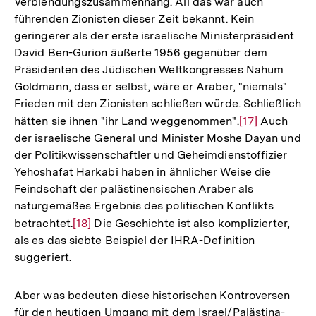
Verblendungszusammenhang. All das war auch
führenden Zionisten dieser Zeit bekannt. Kein
geringerer als der erste israelische Ministerpräsident
David Ben-Gurion äußerte 1956 gegenüber dem
Präsidenten des Jüdischen Weltkongresses Nahum
Goldmann, dass er selbst, wäre er Araber, "niemals"
Frieden mit den Zionisten schließen würde. Schließlich
hätten sie ihnen "ihr Land weggenommen".
Zur
[17]
Auch
der israelische General und Minister Moshe Dayan und
Auflösung
der Politikwissenschaftler und Geheimdienstoffizier
der
Yehoshafat Harkabi haben in ähnlicher Weise die
Fußnote
Feindschaft der palästinensischen Araber als
naturgemäßes Ergebnis des politischen Konflikts
betrachtet.
Zur
[18]
Die Geschichte ist also komplizierter,
als es das siebte Beispiel der IHRA-Definition
Auflösung
suggeriert.
der
Fußnote
Aber was bedeuten diese historischen Kontroversen
für den heutigen Umgang mit dem Israel/Palästina-