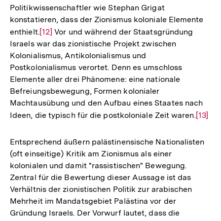
Politikwissenschaftler wie Stephan Grigat
konstatieren, dass der Zionismus koloniale Elemente
enthielt.
Zur
[12]
Vor und während der Staatsgründung
Israels war das zionistische Projekt zwischen
Auflösung
Kolonialismus, Antikolonialismus und
der
Postkolonialismus verortet. Denn es umschloss
Fußnote
Elemente aller drei Phänomene: eine nationale
Befreiungsbewegung, Formen kolonialer
Machtausübung und den Aufbau eines Staates nach
Ideen, die typisch für die postkoloniale Zeit waren.
Zur
[13]
Auflös
der
Entsprechend äußern palästinensische Nationalisten
Fußno
(oft einseitige) Kritik am Zionismus als einer
kolonialen und damit "rassistischen" Bewegung.
Zentral für die Bewertung dieser Aussage ist das
Verhältnis der zionistischen Politik zur arabischen
Mehrheit im Mandatsgebiet Palästina vor der
Gründung Israels. Der Vorwurf lautet, dass die