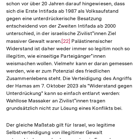
schon vor über 20 Jahren darauf hingewiesen, dass
sich die Erste Intifada ab 1987 als Volksaufstand
gegen eine unterdrückerische Besatzung
entscheidend von der Zweiten Intifada ab 2000
unterschied, in der israelische Zivilist*innen Ziel
massiver Gewalt waren.
Zur
[22]
Palästinensischer
Widerstand ist daher weder immer so legitim noch so
Auflösung
illegitim, wie einseitige Parteigänger*innen
der
weismachen wollen. Vielmehr kann er daran gemessen
Fußnote
werden, wie er zum Potenzial des friedlichen
Zusammenlebens steht. Die Verteidigung des Angriffs
der Hamas am 7. Oktober 2023 als "Widerstand gegen
Unterdrückung" kann so einfach entlarvt werden:
Wahllose Massaker an Zivilist*innen tragen
grundsätzlich nicht zur Lösung eines Konflikts bei.
Der gleiche Maßstab gilt für Israel, wo legitime
Selbstverteidigung von illegitimer Gewalt