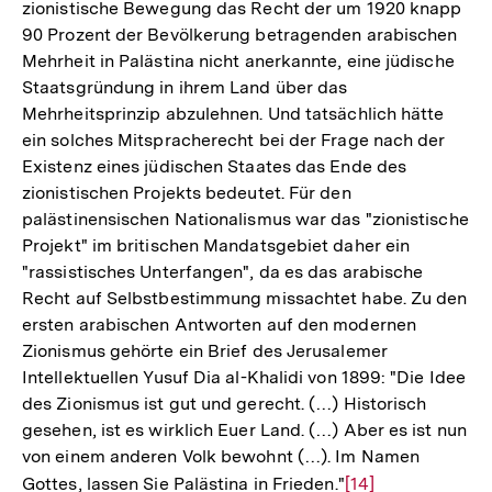
zionistische Bewegung das Recht der um 1920 knapp
90 Prozent der Bevölkerung betragenden arabischen
Mehrheit in Palästina nicht anerkannte, eine jüdische
Staatsgründung in ihrem Land über das
Mehrheitsprinzip abzulehnen. Und tatsächlich hätte
ein solches Mitspracherecht bei der Frage nach der
Existenz eines jüdischen Staates das Ende des
zionistischen Projekts bedeutet. Für den
palästinensischen Nationalismus war das "zionistische
Projekt" im britischen Mandatsgebiet daher ein
"rassistisches Unterfangen", da es das arabische
Recht auf Selbstbestimmung missachtet habe. Zu den
ersten arabischen Antworten auf den modernen
Zionismus gehörte ein Brief des Jerusalemer
Intellektuellen Yusuf Dia al-Khalidi von 1899: "Die Idee
des Zionismus ist gut und gerecht. (…) Historisch
gesehen, ist es wirklich Euer Land. (…) Aber es ist nun
von einem anderen Volk bewohnt (…). Im Namen
Gottes, lassen Sie Palästina in Frieden."
Zur
[14]