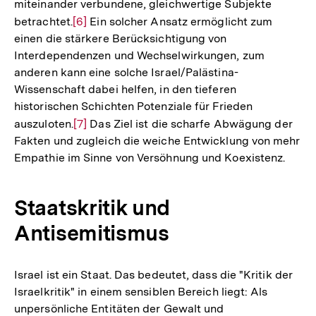
miteinander verbundene, gleichwertige Subjekte
betrachtet.
Zur
[6]
Ein solcher Ansatz ermöglicht zum
einen die stärkere Berücksichtigung von
Auflösung
Interdependenzen und Wechselwirkungen, zum
der
anderen kann eine solche Israel/Palästina-
Fußnote
Wissenschaft dabei helfen, in den tieferen
historischen Schichten Potenziale für Frieden
auszuloten.
Zur
[7]
Das Ziel ist die scharfe Abwägung der
Fakten und zugleich die weiche Entwicklung von mehr
Auflösung
Empathie im Sinne von Versöhnung und Koexistenz.
der
Fußnote
Staatskritik und
Antisemitismus
Israel ist ein Staat. Das bedeutet, dass die "Kritik der
Israelkritik" in einem sensiblen Bereich liegt: Als
unpersönliche Entitäten der Gewalt und