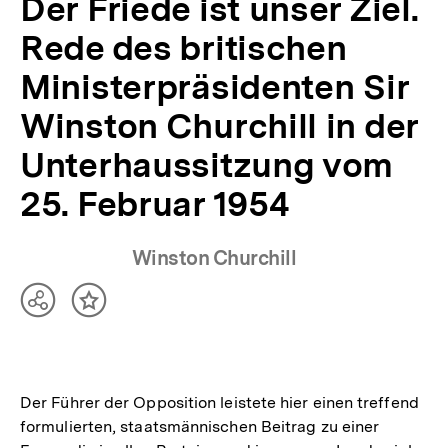
Der Friede ist unser Ziel.
1954
|
Rede des britischen
APuZ
9/1954
Ministerpräsidenten Sir
|
Winston Churchill in der
bpb.de
Unterhaussitzung vom
25. Februar 1954
Winston Churchill
Teilen
Inhalt
Optionen
merken
anzeigen
Der Führer der Opposition leistete hier einen treffend
formulierten, staatsmännischen Beitrag zu einer