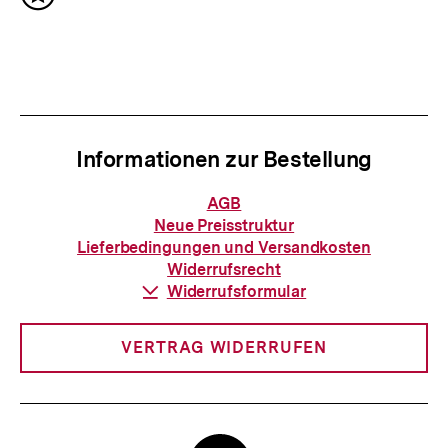
I
Inhalt
s
merken
n
t
h
e
a
r
l
I
t
Informationen zur Bestellung
n
:
h
Informationen
AGB
zur
a
Neue Preisstruktur
Bestellung
Lieferbedingungen und Versandkosten
l
Widerrufsrecht
t
Download-
Widerrufsformular
Link:
:
VERTRAG WIDERRUFEN