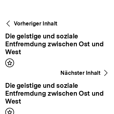
Weitere
Content-
Vorheriger Inhalt
Navigation
Inhalte
V
Die geistige und soziale
o
Entfremdung zwischen Ost und
r
West
h
Inhalt
e
merken
Nächster Inhalt
r
i
N
Die geistige und soziale
g
ä
Entfremdung zwischen Ost und
e
c
West
r
h