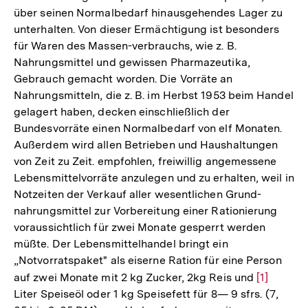
über seinen Normalbedarf hinausgehendes Lager zu
unterhalten. Von dieser Ermächtigung ist besonders
für Waren des Massen-verbrauchs, wie z. B.
Nahrungsmittel und gewissen Pharmazeutika,
Gebrauch gemacht worden. Die Vorräte an
Nahrungsmitteln, die z. B. im Herbst 1953 beim Handel
gelagert haben, decken einschließlich der
Bundesvorräte einen Normalbedarf von elf Monaten.
Außerdem wird allen Betrieben und Haushaltungen
von Zeit zu Zeit. empfohlen, freiwillig angemessene
Lebensmittelvorräte anzulegen und zu erhalten, weil in
Notzeiten der Verkauf aller wesentlichen Grund-
nahrungsmittel zur Vorbereitung einer Rationierung
voraussichtlich für zwei Monate gesperrt werden
müßte. Der Lebensmittelhandel bringt ein
„Notvorratspaket" als eiserne Ration für eine Person
auf zwei Monate mit 2 kg Zucker, 2kg Reis und
Zur
[1]
Zum
Liter Speiseöl oder 1 kg Speisefett für 8— 9 sfrs. (7,
Auflösun
Seite