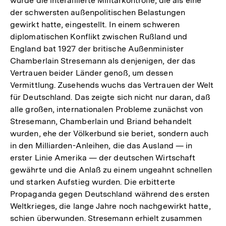
wurde die interalliierte Militärkontrolle, die als eine
der schwersten außenpolitischen Belastungen
gewirkt hatte, eingestellt. In einem schweren
diplomatischen Konflikt zwischen Rußland und
England bat 1927 der britische Außenminister
Chamberlain Stresemann als denjenigen, der das
Vertrauen beider Länder genoß, um dessen
Vermittlung. Zusehends wuchs das Vertrauen der Welt
für Deutschland. Das zeigte sich nicht nur daran, daß
alle großen, internationalen Probleme zunächst von
Stresemann, Chamberlain und Briand behandelt
wurden, ehe der Völkerbund sie beriet, sondern auch
in den Milliarden-Anleihen, die das Ausland — in
erster Linie Amerika — der deutschen Wirtschaft
gewährte und die Anlaß zu einem ungeahnt schnellen
und starken Aufstieg wurden. Die erbitterte
Propaganda gegen Deutschland während des ersten
Weltkrieges, die lange Jahre noch nachgewirkt hatte,
Zum
schien überwunden. Stresemann erhielt zusammen
Seite