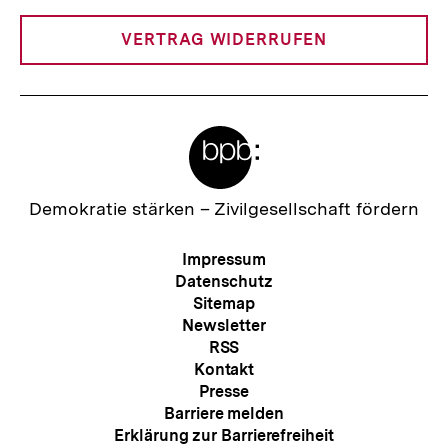
Link:
t
:
VERTRAG WIDERRUFEN
Meta-
Links
Zur
Demokratie stärken –
Zivilgesellschaft fördern
Startseite
der
Meta-
Impressum
bpb
Navigation
Datenschutz
Sitemap
Newsletter
RSS
Kontakt
Presse
Barriere melden
Erklärung zur Barrierefreiheit