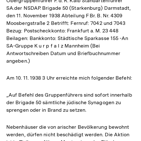
Obergruppenführer F. d. R. Kalb Standartenführer
SA.der NSDAP. Brigade 50 (Starkenburg) Darmstadt,
den 11. November 1938 Abteilung F Br. B. Nr. 4309
Moosbergstraße 2 Betrifft: Fernruf: 7042 und 7043
Bezug: Postscheckkonto: Frankfurt a. M. 23 448
Beilagen: Bankkonto: Städtische Sparkasse 155 -An
SA-Gruppe K u r p f a I z Mannheim (Bei
Antwortschreiben Datum und Briefbuchnummer
angeben.)
Am 10. 11. 1938 3 Uhr erreichte mich folgender Befehl:
„Auf Befehl des Gruppenführers sind sofort innerhalb
der Brigade 50 sämtliche jüdische Synagogen zu
sprengen oder in Brand zu setzen.
Nebenhäuser die von arischer Bevölkerung bewohnt
werden, dürfen nicht beschädigt werden. Die Aktion