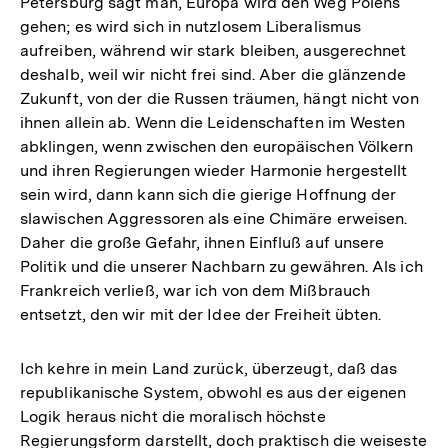
Petersburg sagt man, Europa wird den Weg Polens
gehen; es wird sich in nutzlosem Liberalismus
aufreiben, während wir stark bleiben, ausgerechnet
deshalb, weil wir nicht frei sind. Aber die glänzende
Zukunft, von der die Russen träumen, hängt nicht von
ihnen allein ab. Wenn die Leidenschaften im Westen
abklingen, wenn zwischen den europäischen Völkern
und ihren Regierungen wieder Harmonie hergestellt
sein wird, dann kann sich die gierige Hoffnung der
slawischen Aggressoren als eine Chimäre erweisen.
Daher die große Gefahr, ihnen Einfluß auf unsere
Politik und die unserer Nachbarn zu gewähren. Als ich
Frankreich verließ, war ich von dem Mißbrauch
entsetzt, den wir mit der Idee der Freiheit übten.
Ich kehre in mein Land zurück, überzeugt, daß das
republikanische System, obwohl es aus der eigenen
Logik heraus nicht die moralisch höchste
Zum
Regierungsform darstellt, doch praktisch die weiseste
Seite