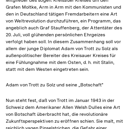
Mitglieder des sogen. Kreisauer Kreises um den
Grafen Moltke, Arm in Arm mit den Kommunisten und
den in Deutschland tätigen Fremdarbeitern eine Art
von Weltrevolution durchzuführen, ein Programm, das
angeblich auch Graf Stauffenberg, der Attentäter des
20. Juli, voll glühenden persönlichen Ehrgeizes
verfolgt haben soll. In diesem Zusammenhang soll vor
allem der junge Diplomat Adam von Trott zu Solz als
außenpolitischer Bereiter des Kreisauer Kreises für
eine Fühlungnahme mit dem Osten, d. h. mit Stalin,
statt mit dem Westen eingetreten sein.
Adam von Trott zu Solz und seine „Botschaft"
Nun steht fest, daß von Trott im Januar 1943 in der
Schweiz dem Amerikaner Allen Welsh Dulles eine Art
von Botschaft überbracht hat, die revolutionäre
Zukunftsperspektiven zu eröffnen schien. Sie malt, mit
reichlich vagen Pinselstrichen, die Gefahr einer