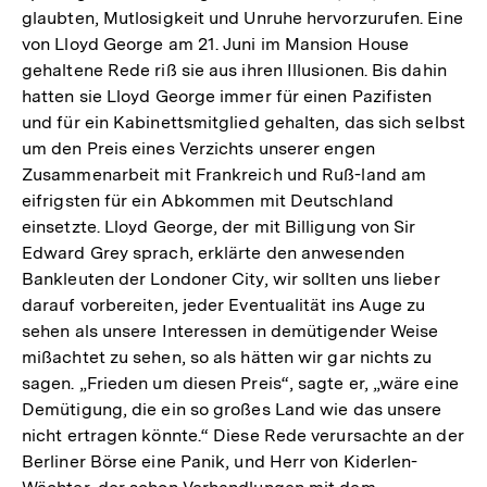
glaubten, Mutlosigkeit und Unruhe hervorzurufen. Eine
von Lloyd George am 21. Juni im Mansion House
gehaltene Rede riß sie aus ihren Illusionen. Bis dahin
hatten sie Lloyd George immer für einen Pazifisten
und für ein Kabinettsmitglied gehalten, das sich selbst
um den Preis eines Verzichts unserer engen
Zusammenarbeit mit Frankreich und Ruß-land am
eifrigsten für ein Abkommen mit Deutschland
einsetzte. Lloyd George, der mit Billigung von Sir
Edward Grey sprach, erklärte den anwesenden
Bankleuten der Londoner City, wir sollten uns lieber
darauf vorbereiten, jeder Eventualität ins Auge zu
sehen als unsere Interessen in demütigender Weise
mißachtet zu sehen, so als hätten wir gar nichts zu
sagen. „Frieden um diesen Preis“, sagte er, „wäre eine
Demütigung, die ein so großes Land wie das unsere
nicht ertragen könnte.“ Diese Rede verursachte an der
Berliner Börse eine Panik, und Herr von Kiderlen-
Zum
Seite